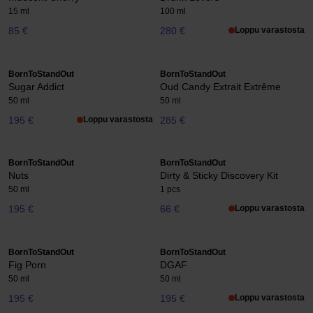
15 ml
100 ml
85 €
280 €
Loppu varastosta
BornToStandOut
BornToStandOut
Sugar Addict
Oud Candy Extrait Extrême
50 ml
50 ml
195 €
Loppu varastosta
285 €
BornToStandOut
BornToStandOut
Nuts
Dirty & Sticky Discovery Kit
50 ml
1 pcs
195 €
66 €
Loppu varastosta
BornToStandOut
BornToStandOut
Fig Porn
DGAF
50 ml
50 ml
195 €
195 €
Loppu varastosta