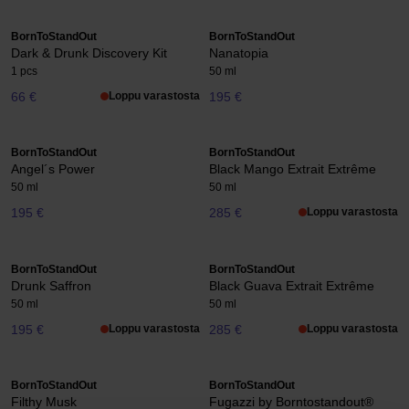
BornToStandOut
BornToStandOut
Dark & Drunk Discovery Kit
Nanatopia
1 pcs
50 ml
66 €
Loppu varastosta
195 €
BornToStandOut
BornToStandOut
Angel´s Power
Black Mango Extrait Extrême
50 ml
50 ml
195 €
285 €
Loppu varastosta
BornToStandOut
BornToStandOut
Drunk Saffron
Black Guava Extrait Extrême
50 ml
50 ml
195 €
Loppu varastosta
285 €
Loppu varastosta
BornToStandOut
BornToStandOut
Filthy Musk
Fugazzi by Borntostandout®