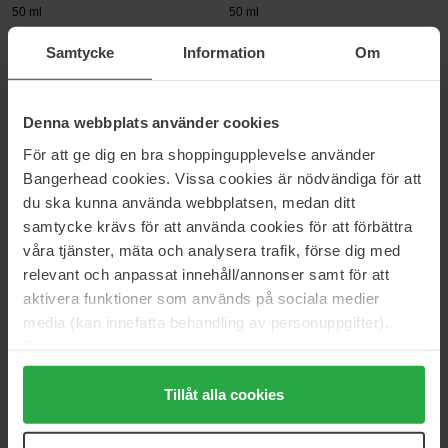
50 ml
50 ml
195 €
Loppu varastosta
195 €
Loppu varastosta
Samtycke
Information
Om
BornToStandOut
BornToStandOut
Dirty Heaven
Mad Honey (x-rated)
Denna webbplats använder cookies
50 ml
50 ml
För att ge dig en bra shoppingupplevelse använder
195 €
195 €
Bangerhead cookies. Vissa cookies är nödvändiga för att
du ska kunna använda webbplatsen, medan ditt
samtycke krävs för att använda cookies för att förbättra
BornToStandOut
BornToStandOut
Mary-Jane
Dirty Rainbow
våra tjänster, mäta och analysera trafik, förse dig med
50 ml
50 ml
relevant och anpassat innehåll/annonser samt för att
195 €
195 €
aktivera funktioner som används på sociala medier
media (kan innefatta behandling av personuppgifter).
Data som samlas in delas med cookieleverantören.
BornToStandOut
BornToStandOut
Genom att trycka på "Tillåt alla cookies" accepterar du
L'aminal
Mud
alla cookies, medan du under "Detaljer" kan anpassa
Tillåt alla cookies
50 ml
50 ml
användningen av cookies. Du kan när som helst återkalla
195 €
195 €
ditt samtycke. För mer information se vår Cookie Policy