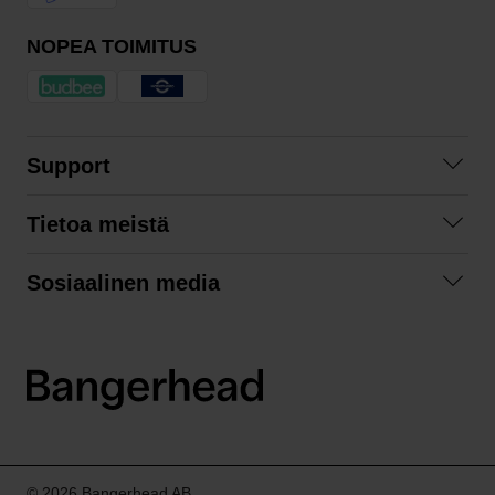
NOPEA TOIMITUS
Support
Ota yhteyttä
Tietoa meistä
Usein kysyttyä
Yhteistyöt
Tilausehdot
Sosiaalinen media
Kestävä kehitys
Palautukset
Facebook
Tietosuojaseloste
Instagram
LinkedIn
© 2026 Bangerhead AB