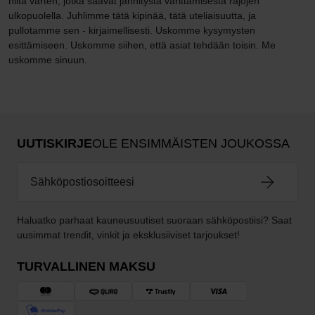
niitä varten, jotka saavat jännitystä värittämisestä rajojen
ulkopuolella. Juhlimme tätä kipinää, tätä uteliaisuutta, ja
pullotamme sen - kirjaimellisesti. Uskomme kysymysten
esittämiseen. Uskomme siihen, että asiat tehdään toisin. Me
uskomme sinuun.
UUTISKIRJE
OLE ENSIMMÄISTEN JOUKOSSA
Haluatko parhaat kauneusuutiset suoraan sähköpostiisi? Saat
uusimmat trendit, vinkit ja eksklusiiviset tarjoukset!
TURVALLINEN MAKSU