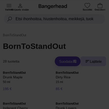
Valikko
Kirjaudu sisään
Suosikki
Ostoskori
BornToStandOut
BornToStandOut
Suodata
Lajittele
28 tuotetta
BornToStandOut
BornToStandOut
Drunk Maple
Dirty Rice
50 ml
15 ml
195 €
85 €
BornToStandOut
BornToStandOut
Indecent Cherry
Drunk Lovers