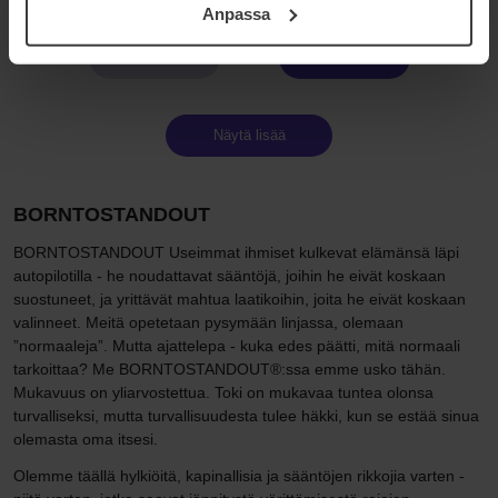
Anpassa
samt vår Integritetspolicy.
Sivu 1/2
Seuraava
Näytä lisää
BORNTOSTANDOUT
BORNTOSTANDOUT Useimmat ihmiset kulkevat elämänsä läpi
autopilotilla - he noudattavat sääntöjä, joihin he eivät koskaan
suostuneet, ja yrittävät mahtua laatikoihin, joita he eivät koskaan
valinneet. Meitä opetetaan pysymään linjassa, olemaan
”normaaleja”. Mutta ajattelepa - kuka edes päätti, mitä normaali
tarkoittaa? Me BORNTOSTANDOUT®:ssa emme usko tähän.
Mukavuus on yliarvostettua. Toki on mukavaa tuntea olonsa
turvalliseksi, mutta turvallisuudesta tulee häkki, kun se estää sinua
olemasta oma itsesi.
Olemme täällä hylkiöitä, kapinallisia ja sääntöjen rikkojia varten -