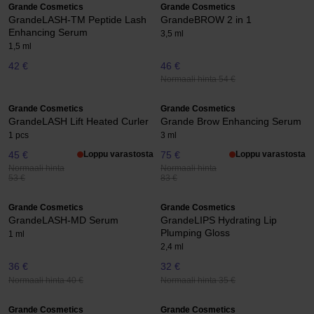
Grande Cosmetics
Grande Cosmetics
GrandeLASH-TM Peptide Lash
GrandeBROW 2 in 1
Enhancing Serum
3,5 ml
1,5 ml
42 €
46 €
Normaali hinta 54 €
Grande Cosmetics
Grande Cosmetics
GrandeLASH Lift Heated Curler
Grande Brow Enhancing Serum
1 pcs
3 ml
45 €
Loppu varastosta
75 €
Loppu varastosta
Normaali hinta
Normaali hinta
53 €
83 €
Grande Cosmetics
Grande Cosmetics
GrandeLASH-MD Serum
GrandeLIPS Hydrating Lip
Plumping Gloss
1 ml
2,4 ml
36 €
32 €
Normaali hinta 40 €
Normaali hinta 35 €
Grande Cosmetics
Grande Cosmetics