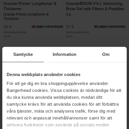
Grande Primer Lengthener &
GrandeBROW-FILL Volumizing
Thickener
Brow Gel with Fibers & Peptides
Grande Primer Lengthener &
4 g
Thickener
30 €
Loppu varastosta
27 €
Loppu varastosta
Normaali hinta
Normaali hinta
36 €
30 €
Grande Cosmetics
Grande Cosmetics
GrandeMASCARA Conditioning
GrandeWRAP Tubing Mascara
Samtycke
Information
Om
Peptide Mascara
Provitamin B5
5,6 g
8 ml
30 €
34 €
Loppu varastosta
Denna webbplats använder cookies
Normaali hinta 36 €
För att ge dig en bra shoppingupplevelse använder
Bangerhead cookies. Vissa cookies är nödvändiga för att
Grande Cosmetics
Grande Cosmetics
Grande Mascara Drama Intense
Grande Mascara Lash Boosting
du ska kunna använda webbplatsen, medan ditt
Thickening Mascara With Castor
Mascara
samtycke krävs för att använda cookies för att förbättra
Grande Mascara Drama Intense
Grande Mascara Lash Boosting
våra tjänster, mäta och analysera trafik, förse dig med
Thickening Mascara With Castor
Mascara
relevant och anpassat innehåll/annonser samt för att
30 €
Loppu varastosta
30 €
Normaali hinta
aktivera funktioner som används på sociala medier
Normaali hinta 36 €
36 €