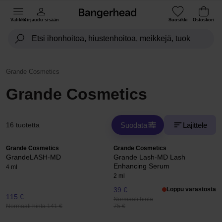
Valikko
Kirjaudu sisään
Suosikki
Ostoskori
Grande Cosmetics
Grande Cosmetics
Suodata
Lajittele
16 tuotetta
Grande Cosmetics
Grande Cosmetics
GrandeLASH-MD
Grande Lash-MD Lash
Enhancing Serum
4 ml
2 ml
39 €
Loppu varastosta
115 €
Normaali hinta
Normaali hinta 141 €
75 €