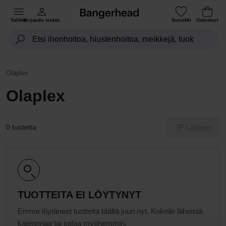
Valikko
Kirjaudu sisään
Suosikki
Ostoskori
Olaplex
Olaplex
Lajittele
0 tuotetta
TUOTTEITA EI LÖYTYNYT
Emme löytäneet tuotteita täältä juuri nyt. Kokeile läheistä
kategoriaa tai palaa myöhemmin.