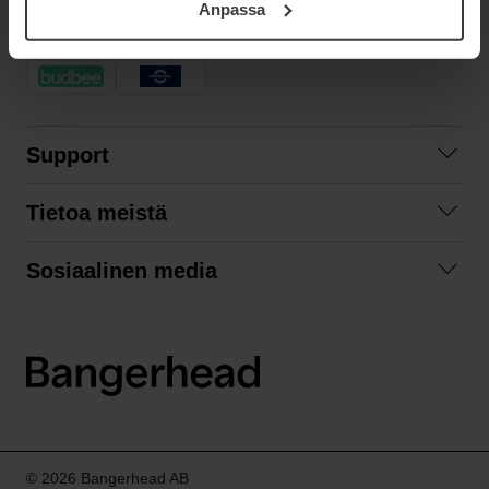
Anpassa
samt vår Integritetspolicy.
NOPEA TOIMITUS
Support
Ota yhteyttä
Tietoa meistä
Usein kysyttyä
Yhteistyöt
Tilausehdot
Sosiaalinen media
Kestävä kehitys
Palautukset
Facebook
Tietosuojaseloste
Instagram
LinkedIn
© 2026 Bangerhead AB