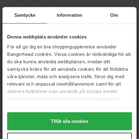
Siirry kategoriaan B
Samtycke
Information
Om
Denna webbplats använder cookies
För att ge dig en bra shoppingupplevelse använder
Bangerhead cookies. Vissa cookies är nödvändiga för att
UUTISKIRJE
OLE ENSIMMÄISTEN JOUKOSSA
du ska kunna använda webbplatsen, medan ditt
samtycke krävs för att använda cookies för att förbättra
våra tjänster, mäta och analysera trafik, förse dig med
relevant och anpassat innehåll/annonser samt för att
aktivera funktioner som används på sociala medier
Haluatko parhaat kauneusuutiset suoraan sähköpostiisi? Saat
media (kan innefatta behandling av personuppgifter).
uusimmat trendit, vinkit ja eksklusiiviset tarjoukset!
Data som samlas in delas med cookieleverantören.
Genom att trycka på "Tillåt alla cookies" accepterar du
TURVALLINEN MAKSU
alla cookies, medan du under "Detaljer" kan anpassa
Tillåt alla cookies
användningen av cookies. Du kan när som helst återkalla
ditt samtycke. För mer information se vår Cookie Policy