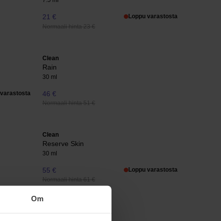
7.5 ml
21 €
Loppu varastosta
Normaali hinta 23 €
Clean
Rain
30 ml
varastosta
46 €
Normaali hinta 51 €
Clean
Reserve Skin
30 ml
55 €
Loppu varastosta
Normaali hinta 61 €
Om
BornToStandOut
Drunk Lovers