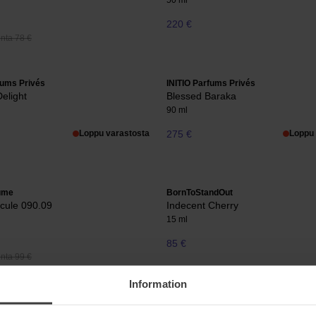
50 ml
220 €
nta 78 €
fums Privés
INITIO Parfums Privés
Delight
Blessed Baraka
90 ml
Loppu varastosta
275 €
Loppu 
ume
BornToStandOut
cule 090.09
Indecent Cherry
15 ml
85 €
nta 99 €
Information
fums Privés
Juliette has a gun
t Enough
Mmmm...