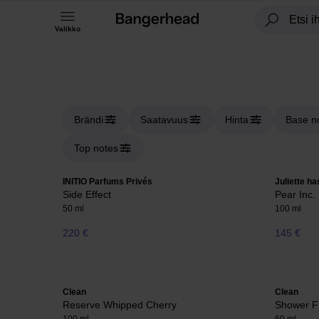
Valikko
Brändi
Saatavuus
Hinta
Base n
Top notes
INITIO Parfums Privés
Juliette ha
Side Effect
Pear Inc.
50 ml
100 ml
220 €
145 €
Clean
Clean
Reserve Whipped Cherry
Shower F