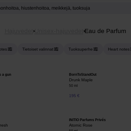
Hajuvedet
Unisex-hajuvedet
Eau de Parfum
otes
Tietoiset valinnat
Tuoksuperhe
Heart notes
s a gun
BornToStandOut
Drunk Maple
50 ml
195 €
INITIO Parfums Privés
resh
Atomic Rose