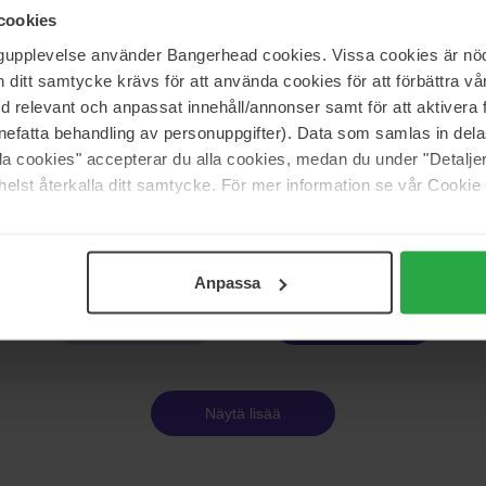
cookies
50 ml
ngupplevelse använder Bangerhead cookies. Vissa cookies är nöd
105 €
itt samtycke krävs för att använda cookies för att förbättra vår
med relevant och anpassat innehåll/annonser samt för att aktiver
nefatta behandling av personuppgifter). Data som samlas in del
BornToStandOut
alla cookies" accepterar du alla cookies, medan du under "Detal
undry
Sugar Addict
elst återkalla ditt samtycke. För mer information se vår Cookie
50 ml
195 €
Loppu 
nta 78 €
Anpassa
Sivu 1/7
Seuraava
Näytä lisää