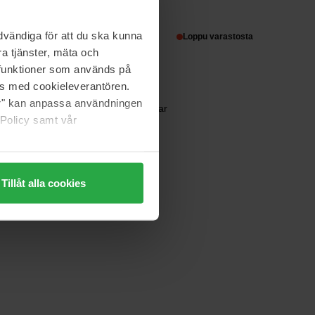
100 ml
vändiga för att du ska kunna
280 €
Loppu varastosta
a tjänster, mäta och
a funktioner som används på
as med cookieleverantören.
Clean
jer" kan anpassa användningen
Reserve Radiant Nectar
 Policy samt vår
30 ml
varastosta
55 €
Normaali hinta 61 €
Tillåt alla cookies