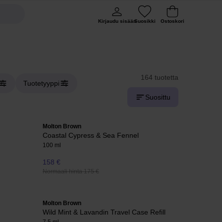
Kirjaudu sisään
Suosikki
Ostoskori
164 tuotetta
Tuotetyyppi
Suosittu
Molton Brown
Coastal Cypress & Sea Fennel
100 ml
158 €
Normaali hinta 175 €
Molton Brown
Wild Mint & Lavandin Travel Case Refill