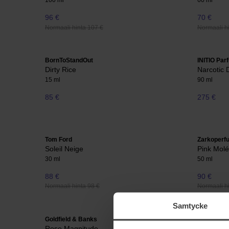
100 ml
60 ml
96 €
70 €
Normaali hinta 107 €
Normaali hi
BornToStandOut
INITIO Par
Dirty Rice
Narcotic 
15 ml
90 ml
85 €
275 €
Tom Ford
Zarkoperf
Soleil Neige
Pink Molé
30 ml
50 ml
88 €
90 €
Normaali hinta 98 €
Normaali hi
Samtycke
Goldfield & Banks
INITIO Par
Rose Magnitude
Can't Ge