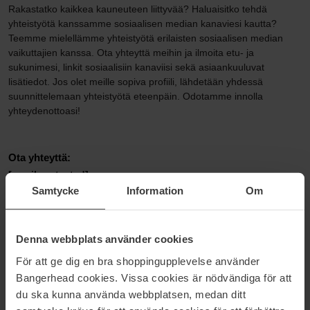
Rakastatko kaikkea kauneuteen liittyvää? Haluaisitko tehdä
yhteistyötä kanssamme sosiaalisen median kanaviesi kautta?
Teemme mielellämme yhteistyötä erilaisten sosiaalisen median
vaikuttajien kanssa. Ota yhteyttä meihin ja ilmoita etu- ja
sukunimesi, linkit sosiaalisiin kanaviisi sekä asiaankuuluvat
lisätiedot. Jos olet meille sopiva profiili, lähdetään yhdessä
suunnittelemaan yhteistyötä eteenpäin. Odotamme innolla
yhteydenottoasi!
Ota yhteyttä:
[email protected]
Samtycke
Information
Om
Denna webbplats använder cookies
BANGERHEAD X KLARNA CREATOR PLATFORM
För att ge dig en bra shoppingupplevelse använder
Jos sinulla on yli 10,000 seuraaja, voit myös tehdä yhteistyötä
Bangerhead cookies. Vissa cookies är nödvändiga för att
kanssamme rekisteröitymällä Klarna Creator Platform-alustalle.
du ska kunna använda webbplatsen, medan ditt
Klarna Creator Platform-alustan kautta voit hakea mukaan