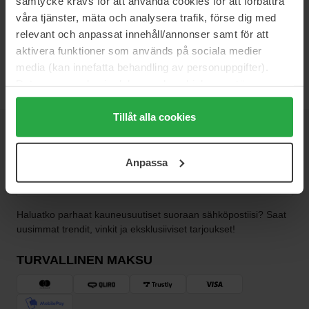
samtycke krävs för att använda cookies för att förbättra
kampanjoihin ja saada tuotepalkkioita sekä rahallista komissiota
våra tjänster, mäta och analysera trafik, förse dig med
some-aktivointeja vastaan. Tutustu alustaan ja rekisteröidy
relevant och anpassat innehåll/annonser samt för att
.
täältä
aktivera funktioner som används på sociala medier
media (kan innefatta behandling av personuppgifter).
Data som samlas in delas med cookieleverantören.
Genom att trycka på "Tillåt alla cookies" accepterar du
alla cookies, medan du under "Detaljer" kan anpassa
Tillåt alla cookies
användningen av cookies. Du kan när som helst återkalla
UUTISKIRJE
OLE ENSIMMÄISTEN JOUKOSSA
ditt samtycke. För mer information se vår Cookie Policy
Anpassa
samt vår Integritetspolicy.
Haluatko parhaat kauneusuutiset suoraan sähköpostiisi? Saat
uusimmat trendit, vinkit ja eksklusiiviset tarjoukset!
TURVALLINEN MAKSU