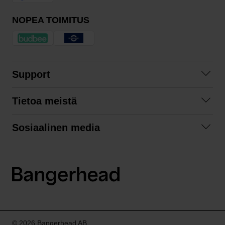
NOPEA TOIMITUS
Support
Ota yhteyttä
Tietoa meistä
Usein kysyttyä
Yhteistyöt
Tilausehdot
Sosiaalinen media
Kestävä kehitys
Palautukset
Facebook
Tietosuojaseloste
Instagram
LinkedIn
© 2026 Bangerhead AB