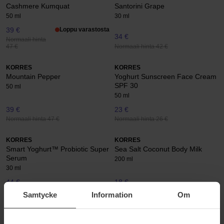
Cashmere Kumquat
Santorini Grape
50 ml
30 ml
39 €
Loppu varastosta
34 €
Normaali hinta
Normaali hinta 42 €
47 €
KORRES
KORRES
Mountain Pepper
Yoghurt Sunscreen Face Cream
SPF 30
50 ml
50 ml
39 €
23 €
Normaali hinta 47 €
Normaali hinta 26 €
KORRES
KORRES
Smart Yoghurt™ Probiotic Super
Sea Salt Coconut Body Milk
Serum
200 ml
30 ml
44 €
18 €
Samtycke
Information
Om
KORRES
KORRES
Smart Yoghurt™ Probiotic Gel-
Jasmine