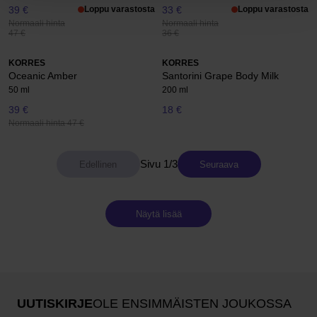
39 €
Loppu varastosta
33 €
Loppu varastosta
Normaali hinta
Normaali hinta
47 €
36 €
KORRES
KORRES
Oceanic Amber
Santorini Grape Body Milk
50 ml
200 ml
39 €
18 €
Normaali hinta 47 €
Sivu 1/3
Seuraava
Näytä lisää
UUTISKIRJE
OLE ENSIMMÄISTEN JOUKOSSA