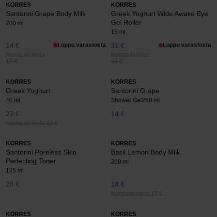
KORRES
KORRES
Santorini Grape Body Milk
Greek Yoghurt Wide Awake Eye
Gel Roller
200 ml
15 ml
14 €
Loppu varastosta
31 €
Loppu varastosta
Normaali hinta
Normaali hinta
17 €
34 €
KORRES
KORRES
Greek Yoghurt
Santorini Grape
40 ml
Shower Gel
250 ml
27 €
14 €
Normaali hinta 33 €
KORRES
KORRES
Santorini Poreless Skin
Basil Lemon Body Milk
Perfecting Toner
200 ml
125 ml
20 €
14 €
Normaali hinta 17 €
KORRES
KORRES