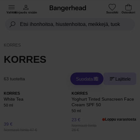
Valikko
Kirjaudu sisään
Suosikki
Ostoskori
KORRES
KORRES
Suodata
Lajittele
63 tuotetta
KORRES
KORRES
White Tea
Yoghurt Tinted Sunscreen Face
Cream SPF 50
50 ml
50 ml
23 €
Loppu varastosta
39 €
Normaali hinta
Normaali hinta 47 €
26 €