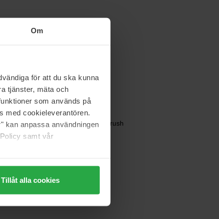
Om
Mason Pearson
C7 Rake Comb
1 pcs
varastosta
62 €
vändiga för att du ska kunna
a tjänster, mäta och
a funktioner som används på
as med cookieleverantören.
Denman
Jack Dean Skeleton Brush
jer" kan anpassa användningen
1 pcs
 Policy samt vår
14 €
Normaali hinta 17 €
Tillåt alla cookies