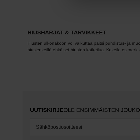
HIUSHARJAT & TARVIKKEET
Hiusten ulkonäköön voi vaikuttaa paitsi puhdistus- ja muoto
hiuslenkeillä ehkäiset hiusten katkeilua. Kokeile esimerkiks
UUTISKIRJE
OLE ENSIMMÄISTEN JOUK