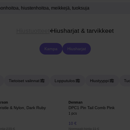
Hiustuotteet
Hiusharjat & tarvikkeet
Kampa
Hiusharjat
Tietoiset valinnat
Lopputulos
Hiustyyppi
Tuo
rson
Denman
ristle & Nylon, Dark Ruby
DPC1 Pin Tail Comb Pink
1 pcs
10 €
inta 235 €
Normaali hinta 11 €