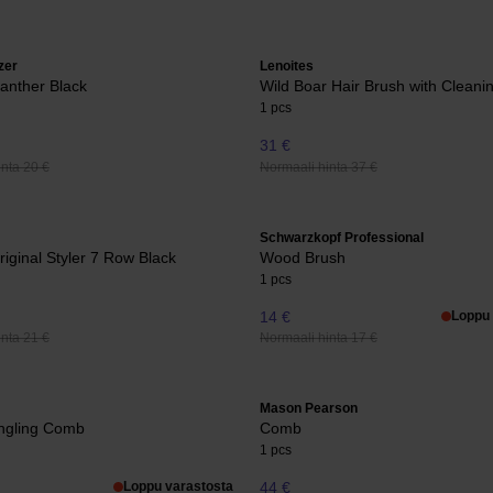
zer
Lenoites
Panther Black
Wild Boar Hair Brush with Cleani
1 pcs
31 €
nta 20 €
Normaali hinta 37 €
Schwarzkopf Professional
iginal Styler 7 Row Black
Wood Brush
1 pcs
14 €
Loppu 
nta 21 €
Normaali hinta 17 €
Mason Pearson
ngling Comb
Comb
1 pcs
Loppu varastosta
44 €