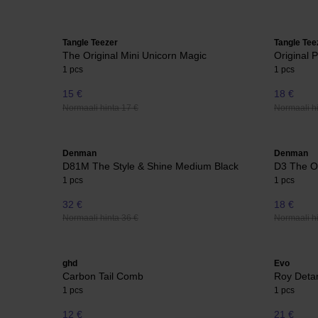
Tangle Teezer
Tangle Tee
The Original Mini Unicorn Magic
Original 
1 pcs
1 pcs
15 €
18 €
Normaali hinta 17 €
Normaali hi
Denman
Denman
D81M The Style & Shine Medium Black
D3 The Or
1 pcs
1 pcs
32 €
18 €
Normaali hinta 36 €
Normaali hi
ghd
Evo
Carbon Tail Comb
Roy Deta
1 pcs
1 pcs
12 €
21 €