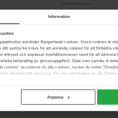
Normaali hinta 49 €
Information
rson
Mason Pearson
or
Comb
1 pcs
cookies
51 €
Loppu 
ngupplevelse använder Bangerhead cookies. Vissa cookies är nöd
Normaali hinta 57 €
itt samtycke krävs för att använda cookies för att förbättra vår
med relevant och anpassat innehåll/annonser samt för att aktiver
nefatta behandling av personuppgifter). Data som samlas in del
Tangle Teezer
ng Comb
Original Pink Fizz
alla cookies" accepterar du alla cookies, medan du under "Detal
1 pcs
elst återkalla ditt samtycke. För mer information se vår Cookie
18 €
nta 19 €
Normaali hinta 20 €
Anpassa
Sivu 1/5
Seuraava