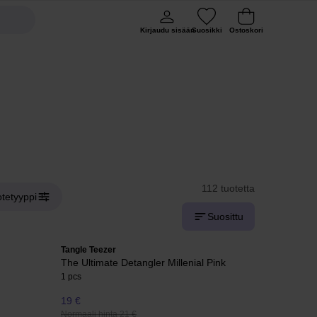
Kirjaudu sisään
Suosikki
Ostoskori
112 tuotetta
tetyyppi
Suosittu
Tangle Teezer
The Ultimate Detangler Millenial Pink
1 pcs
19 €
Normaali hinta 21 €