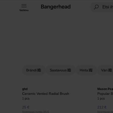
Valikko
Brändi
Saatavuus
Hinta
Väri
ghd
Mason Pea
Ceramic Vented Radial Brush
Popular B
1 pcs
1 pcs
25 €
212 €
Normaali hinta 35 €
Normaali h