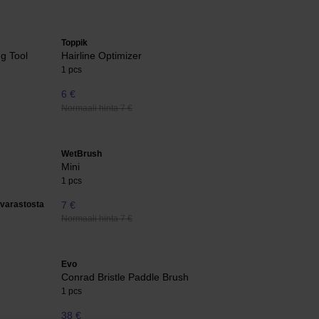
Toppik
ng Tool
Hairline Optimizer
1 pcs
6 €
Normaali hinta 7 €
WetBrush
Mini
1 pcs
varastosta
7 €
Normaali hinta 7 €
Evo
Conrad Bristle Paddle Brush
1 pcs
38 €