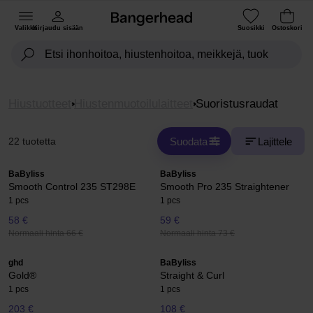
Valikko
Kirjaudu sisään
Suosikki
Ostoskori
Hiustuotteet
Hiustenmuotoilulaitteet
Suoristusraudat
Suodata
Lajittele
22 tuotetta
BaByliss
BaByliss
Smooth Control 235 ST298E
Smooth Pro 235 Straightener
1 pcs
1 pcs
58 €
59 €
Normaali hinta 66 €
Normaali hinta 73 €
ghd
BaByliss
Gold®
Straight & Curl
1 pcs
1 pcs
203 €
108 €