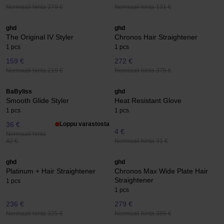
Normaali hinta 279 €
Normaali hinta 131 €
ghd
ghd
The Original IV Styler
Chronos Hair Straightener
1 pcs
1 pcs
159 €
272 €
Normaali hinta 219 €
Normaali hinta 375 €
BaByliss
ghd
Smooth Glide Styler
Heat Resistant Glove
1 pcs
1 pcs
36 €
Loppu varastosta
4 €
Normaali hinta
Normaali hinta 31 €
42 €
ghd
ghd
Platinum + Hair Straightener
Chronos Max Wide Plate Hair
Straightener
1 pcs
1 pcs
236 €
279 €
Normaali hinta 325 €
Normaali hinta 385 €