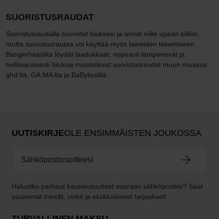
SUORISTUSRAUDAT
Suoristusraudalla suoristat hiuksesi ja annat niille upean kiillon,
mutta suoristusrautaa voi käyttää myös laineiden tekemiseen.
Bangerheadilta löydät laadukkaat, nopeasti lämpenevät ja
hellävaraisesti hiuksia muotoilevat suoristusraudat muun muassa
ghd:ltä, GA.MA:lta ja BaBylissiltä.
UUTISKIRJE
OLE ENSIMMÄISTEN JOUKOSSA
Haluatko parhaat kauneusuutiset suoraan sähköpostiisi? Saat
uusimmat trendit, vinkit ja eksklusiiviset tarjoukset!
TURVALLINEN MAKSU