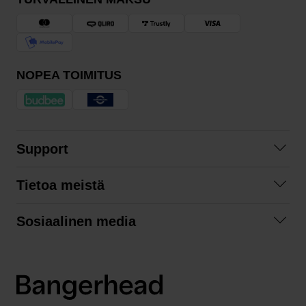
NOPEA TOIMITUS
Support
Ota yhteyttä
Tietoa meistä
Usein kysyttyä
Yhteistyöt
Tilausehdot
Sosiaalinen media
Kestävä kehitys
Palautukset
Facebook
Tietosuojaseloste
Instagram
LinkedIn