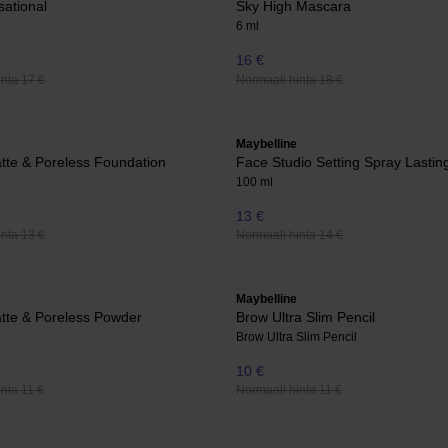
ational
Sky High Mascara
6 ml
16 €
nta 17 €
Normaali hinta 18 €
Maybelline
tte & Poreless Foundation
Face Studio Setting Spray Lastin
100 ml
13 €
nta 13 €
Normaali hinta 14 €
Maybelline
tte & Poreless Powder
Brow Ultra Slim Pencil
Brow Ultra Slim Pencil
10 €
nta 11 €
Normaali hinta 11 €