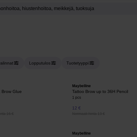
valinnat
Lopputulos
Tuotetyyppi
Maybelline
k Brow Glue
Tattoo Brow up to 36H Pencil
1 pcs
12 €
nta 16 €
Normaali hinta 13 €
Maybelline