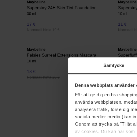
Maybelline
Maybelline
Superstay 24H Skin Tint Foundation
Superstay
30 ml
10 ml
17 €
11 €
Normaali hinta 19 €
Normaali hi
Maybelline
Maybelline
Falsies Surreal Extensions Mascara
Superfluf
10 ml
5 g
Samtycke
18 €
14 €
Normaali hinta 20 €
Normaali hi
Denna webbplats använder 
För att ge dig en bra shoppi
använda webbplatsen, medan d
analysera trafik, förse dig 
sociala medier media (kan in
Genom att trycka på "Tillåt 
av cookies. Du kan när som h