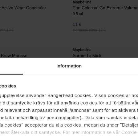
Maybelline
 Active Wear Concealer
The Colossal Go Extreme Volum
9.5 ml
11 €
nta 13 €
Normaali hinta 12 €
Maybelline
f Brow Mousse
Serum Lipstick
4,4 g
Information
14 €
nta 16 €
Normaali hinta 15 €
cookies
ngupplevelse använder Bangerhead cookies. Vissa cookies är nöd
Sivu 1/4
Seuraava
itt samtycke krävs för att använda cookies för att förbättra vår
med relevant och anpassat innehåll/annonser samt för att aktiver
nefatta behandling av personuppgifter). Data som samlas in del
alla cookies" accepterar du alla cookies, medan du under "Detal
Näytä lisää
elst återkalla ditt samtycke. För mer information se vår Cookie