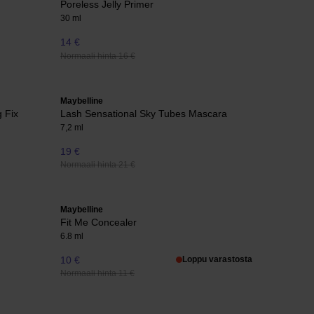
Poreless Jelly Primer
30 ml
14 €
Normaali hinta 16 €
Maybelline
g Fix
Lash Sensational Sky Tubes Mascara
7,2 ml
19 €
Normaali hinta 21 €
Maybelline
Fit Me Concealer
6.8 ml
10 €
Loppu varastosta
Normaali hinta 11 €