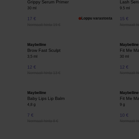
Grippy Serum Primer
Lash Sens
30 ml
9.5 ml
17 €
Loppu varastosta
15 €
Normaali hinta 19 €
Normaali hi
Maybelline
Maybelline
Brow Fast Sculpt
Fit Me Ma
3,5 ml
30 ml
12 €
12 €
Normaali hinta 13 €
Normaali hi
Maybelline
Maybelline
Baby Lips Lip Balm
Fit Me Ma
4,8 g
9 g
7 €
10 €
Normaali hinta 8 €
Normaali hi