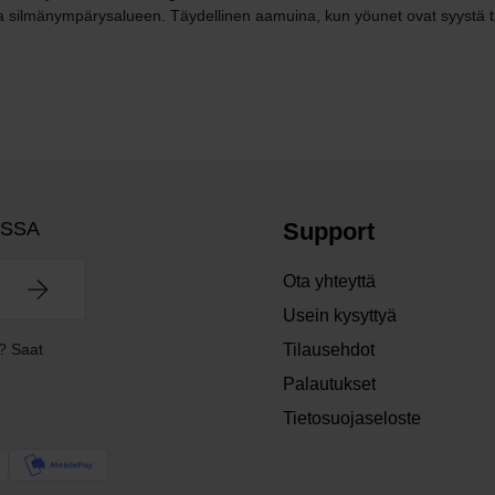
a silmänympärysalueen. Täydellinen aamuina, kun yöunet ovat syystä tai 
OSSA
Support
Ota yhteyttä
Usein kysyttyä
? Saat
Tilausehdot
Palautukset
Tietosuojaseloste