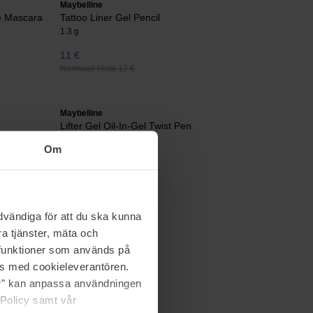
Maybelline
e Mascara
Tattoo Liner Gel Pencil
1.3 g
11 €
Normaali hinta 12 €
Maybelline
Lifter Gel Oil-In-Gel Twist Pen
6,6 ml
Om
12 €
Normaali hinta 13 €
vändiga för att du ska kunna
a tjänster, mäta och
a funktioner som används på
as med cookieleverantören.
jer" kan anpassa användningen
 Policy samt vår