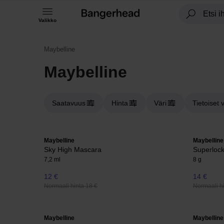
Valikko
Maybelline
Maybelline
Saatavuus
Hinta
Väri
Tietoiset 
Maybelline
Maybelline
Sky High Mascara
Superloc
7,2 ml
8 g
12 €
14 €
Normaali hinta 18 €
Normaali hi
Maybelline
Maybelline