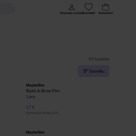
Kirjaudu sisään
Suosikki
Ostoskori
83 tuotetta
Suosittu
Maybelline
Build-A-Brow Pen
1 pcs
17 €
Normaali hinta 19 €
Maybelline