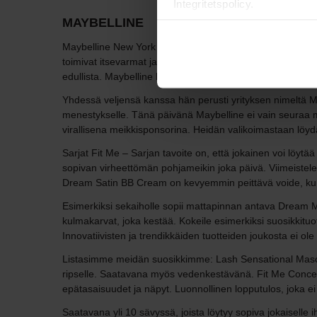
Integritetspolicy.
MAYBELLINE
Maybelline New York tuo catwalkien trendit kaupunkien kad
toimivat itsevarmat ja menestyvät naiset ja merkki pyrkiikin
edullista. Maybelline lyhyesti Vuonna 1915 Mabel Williams e
Yhdessä veljensä kanssa hän perusti yrityksen nimeltä Ma
menestykselle. Tänä päivänä Maybelline ei vain seuraa
virallisena meikkisponsorina. Heidän valikoimastaan löydät
Sarjat Fit Me – Sarjan tavoite on, että jokainen voi löytää
sopivan virheettömän pohjameikin joka päivä. Viimeistele 
Dream Satin BB Cream on kevyemmin peittävä voide, kun 
Esimerkiksi sekaiholle sopii mattapinnan antava Dream Mat
kulmakarvat, joka kestää. Kokeile esimerkiksi suosikkit
Innovatiivisten ja trendikkäiden tuotteiden joukosta ei ole
Listasimme meidän suosikkimme: Lash Sensational Mascara. 
ripselle. Saatavana myös vedenkestävänä. Fit Me Conceale
epätasaisuudet ja näpyt. Luonnollinen lopputulos, joka ei
Saatavana yli 10 sävyssä, joista löytyy sopiva jokaiselle