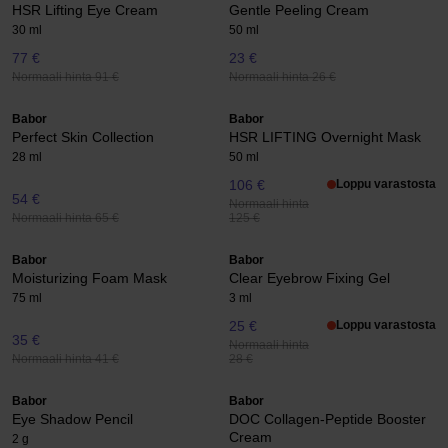
HSR Lifting Eye Cream
Gentle Peeling Cream
30 ml
50 ml
77 €
23 €
Normaali hinta 91 €
Normaali hinta 26 €
Babor
Babor
Perfect Skin Collection
HSR LIFTING Overnight Mask
28 ml
50 ml
106 €
Loppu varastosta
54 €
Normaali hinta
Normaali hinta 65 €
125 €
Babor
Babor
Moisturizing Foam Mask
Clear Eyebrow Fixing Gel
75 ml
3 ml
25 €
Loppu varastosta
35 €
Normaali hinta
Normaali hinta 41 €
28 €
Babor
Babor
Eye Shadow Pencil
DOC Collagen-Peptide Booster
Cream
2 g