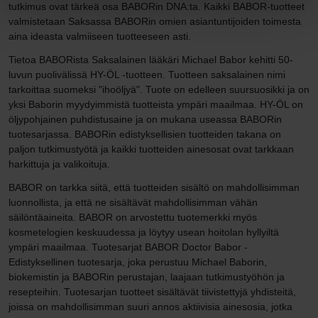
tutkimus ovat tärkeä osa BABORin DNA:ta. Kaikki BABOR-tuotteet
valmistetaan Saksassa BABORin omien asiantuntijoiden toimesta
aina ideasta valmiiseen tuotteeseen asti.
Tietoa BABORista Saksalainen lääkäri Michael Babor kehitti 50-
luvun puolivälissä HY-ÖL -tuotteen. Tuotteen saksalainen nimi
tarkoittaa suomeksi "ihoöljyä". Tuote on edelleen suursuosikki ja on
yksi Baborin myydyimmistä tuotteista ympäri maailmaa. HY-ÖL on
öljypohjainen puhdistusaine ja on mukana useassa BABORin
tuotesarjassa. BABORin edistyksellisien tuotteiden takana on
paljon tutkimustyötä ja kaikki tuotteiden ainesosat ovat tarkkaan
harkittuja ja valikoituja.
BABOR on tarkka siitä, että tuotteiden sisältö on mahdollisimman
luonnollista, ja että ne sisältävät mahdollisimman vähän
säilöntäaineita. BABOR on arvostettu tuotemerkki myös
kosmetelogien keskuudessa ja löytyy usean hoitolan hyllyiltä
ympäri maailmaa. Tuotesarjat BABOR Doctor Babor -
Edistyksellinen tuotesarja, joka perustuu Michael Baborin,
biokemistin ja BABORin perustajan, laajaan tutkimustyöhön ja
resepteihin. Tuotesarjan tuotteet sisältävät tiivistettyjä yhdisteitä,
joissa on mahdollisimman suuri annos aktiivisia ainesosia, jotka