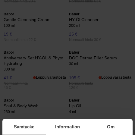
Normaali hinta 20 €
Normaali hinta 63 €
Babor
Babor
Gentle Cleansing Cream
HY-Öl Cleanser
100 ml
200 ml
19 €
25 €
Normaali hinta 22 €
Normaali hinta 30 €
Babor
Babor
Anniversary Set HY-ÖL & Phyto
DOC Derma Filler Serum
Hydrating
30 ml
300 ml
41 €
Loppu varastosta
105 €
Loppu varastosta
Normaali hinta
Normaali hinta
46 €
126 €
Babor
Babor
Soul & Body Wash
Lip Oil
250 ml
4 ml
52 €
24 €
Normaali hinta 62 €
Normaali hinta 29 €
Samtycke
Information
Om