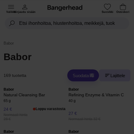
Valikko
Kirjaudu sisään
Suosikki
Ostoskori
Babor
Babor
Suodata
Lajittele
169 tuotetta
Babor
Babor
Natural Cleansing Bar
Refining Enzyme & Vitamin C
65 g
40 g
24 €
Loppu varastosta
27 €
Normaali hinta
Normaali hinta 32 €
28 €
Babor
Babor