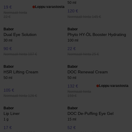
50 ml
19 €
Loppu varastosta
120 €
Normaali hinta
Normaali hinta 145 €
22 €
Babor
Babor
Dual Eye Solution
Phyto HY-ÖL Booster Hydrating
30 ml
100 ml
90 €
22 €
Normaali hinta 107 €
Normaali hinta 25 €
Babor
Babor
HSR Lifting Cream
DOC Renewal Cream
50 ml
50 ml
132 €
Loppu varastosta
105 €
Normaali hinta
Normaali hinta 126 €
159 €
Babor
Babor
Lip Liner
DOC De-Puffing Eye Gel
1 g
15 ml
17 €
52 €