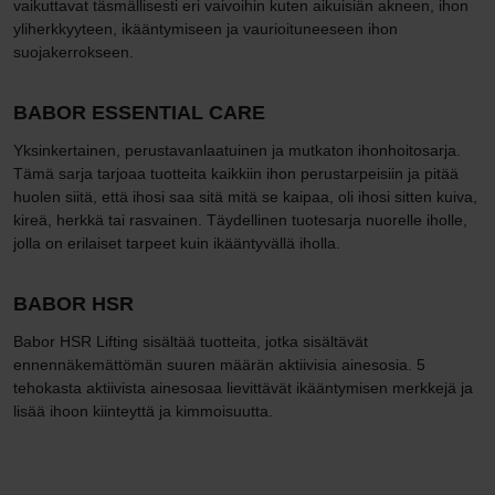
vaikuttavat täsmällisesti eri vaivoihin kuten aikuisiän akneen, ihon
yliherkkyyteen, ikääntymiseen ja vaurioituneeseen ihon
suojakerrokseen.
BABOR ESSENTIAL CARE
Yksinkertainen, perustavanlaatuinen ja mutkaton ihonhoitosarja.
Tämä sarja tarjoaa tuotteita kaikkiin ihon perustarpeisiin ja pitää
huolen siitä, että ihosi saa sitä mitä se kaipaa, oli ihosi sitten kuiva,
kireä, herkkä tai rasvainen. Täydellinen tuotesarja nuorelle iholle,
jolla on erilaiset tarpeet kuin ikääntyvällä iholla.
BABOR HSR
Babor HSR Lifting sisältää tuotteita, jotka sisältävät
ennennäkemättömän suuren määrän aktiivisia ainesosia. 5
tehokasta aktiivista ainesosaa lievittävät ikääntymisen merkkejä ja
lisää ihoon kiinteyttä ja kimmoisuutta.