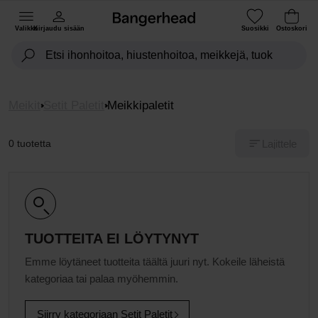
Valikko
Kirjaudu sisään
Suosikki
Ostoskori
Meikit
Setit Paletit
Meikkipaletit
Lajittele
0 tuotetta
TUOTTEITA EI LÖYTYNYT
Emme löytäneet tuotteita täältä juuri nyt. Kokeile läheistä
kategoriaa tai palaa myöhemmin.
Siirry kategoriaan Setit Paletit