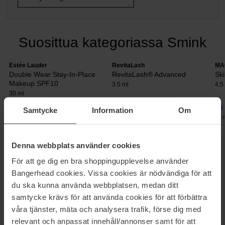
Suosittua kategoriassa Smink
Estée Lauder
RevitaLash
MA
Double Wear Stay-In-Place
RevitaLash® Advanced
Ski
Makeup SPF10
3.5 ml
4,5
30 ml
52 €
134 €
29
Samtycke
Information
Om
Normaali hinta 58 €
Normaali hinta 149 €
Nor
Denna webbplats använder cookies
MEIKKIPALETIT
För att ge dig en bra shoppingupplevelse använder
Kasvopalettien avulla korostat piirteitäsi kätevästi. Tavoittelitpa
Bangerhead cookies. Vissa cookies är nödvändiga för att
sitten dramaattista contouring-lookia tai luonnollisempaa ilmettä,
du ska kunna använda webbplatsen, medan ditt
löydät varmasti juuri sinulle sopivat paletit laajasta
samtycke krävs för att använda cookies för att förbättra
valikoimastamme. Tutustu muun muassa NYXin, theBalmin, Pixin
våra tjänster, mäta och analysera trafik, förse dig med
ja bareMineralsin suosittuihin paletteihin!
relevant och anpassat innehåll/annonser samt för att