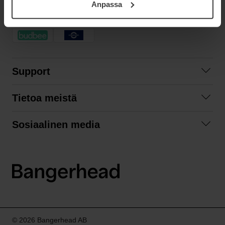
Anpassa
samt vår Integritetspolicy.
NOPEA TOIMITUS
Support
Ota yhteyttä
Tietoa meistä
Usein kysyttyä
Yhteistyöt
Tilausehdot
Sosiaalinen media
Kestävä kehitys
Palautukset
Facebook
Tietosuojaseloste
Instagram
LinkedIn
© 2026 Bangerhead AB