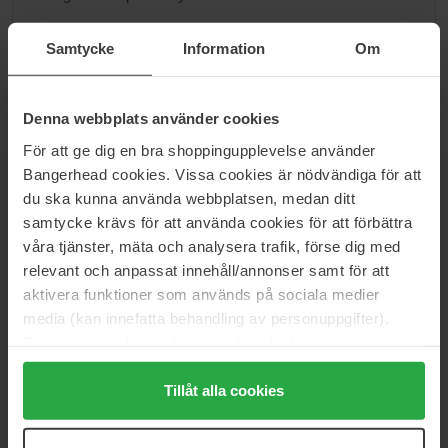
Siirry kategoriaan B
Samtycke
Information
Om
Denna webbplats använder cookies
För att ge dig en bra shoppingupplevelse använder
Bangerhead cookies. Vissa cookies är nödvändiga för att
UUTISKIRJE
OLE ENSIMMÄISTEN JOUKOSSA
du ska kunna använda webbplatsen, medan ditt
samtycke krävs för att använda cookies för att förbättra
våra tjänster, mäta och analysera trafik, förse dig med
relevant och anpassat innehåll/annonser samt för att
aktivera funktioner som används på sociala medier
Haluatko parhaat kauneusuutiset suoraan sähköpostiisi? Saat
media (kan innefatta behandling av personuppgifter).
uusimmat trendit, vinkit ja eksklusiiviset tarjoukset!
Data som samlas in delas med cookieleverantören.
Genom att trycka på "Tillåt alla cookies" accepterar du
TURVALLINEN MAKSU
alla cookies, medan du under "Detaljer" kan anpassa
Tillåt alla cookies
användningen av cookies. Du kan när som helst återkalla
ditt samtycke. För mer information se vår Cookie Policy