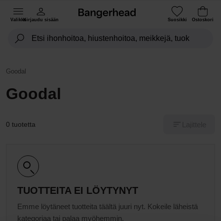
Valikko
Kirjaudu sisään
Suosikki
Ostoskori
Goodal
Goodal
Lajittele
0 tuotetta
TUOTTEITA EI LÖYTYNYT
Emme löytäneet tuotteita täältä juuri nyt. Kokeile läheistä
kategoriaa tai palaa myöhemmin.