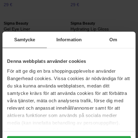
29 €
29 €
Sigma Beauty
Sigma Beauty
Gel Eye Liner
Hydrating Lip Gloss
Gel Eye Liner
Hydrating Lip Gloss
Samtycke
Information
Om
21 €
19 €
Normaali hinta 23 €
Normaali hinta 21 €
Denna webbplats använder cookies
Sigma Beauty
Sigma Beauty
Hydro Melt Lip Mask
Large Powder Brush - F30
För att ge dig en bra shoppingupplevelse använder
9,6 g
1 pcs
Bangerhead cookies. Vissa cookies är nödvändiga för att
29 €
34 €
du ska kunna använda webbplatsen, medan ditt
samtycke krävs för att använda cookies för att förbättra
våra tjänster, mäta och analysera trafik, förse dig med
Sigma Beauty
Sigma Beauty
Lip Cream
Matte Bronzer
relevant och anpassat innehåll/annonser samt för att
5,1 g
8 g
aktivera funktioner som används på sociala medier
23 €
40 €
media (kan innefatta behandling av personuppgifter).
Normaali hinta 25 €
Data som samlas in delas med cookieleverantören.
Genom att trycka på "Tillåt alla cookies" accepterar du