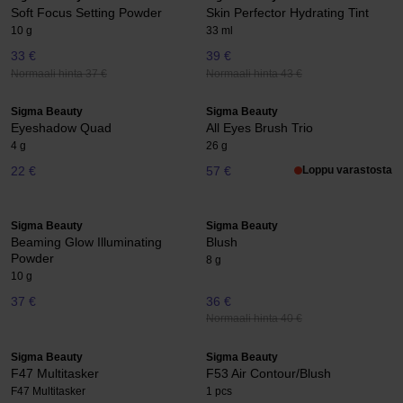
Soft Focus Setting Powder
Skin Perfector Hydrating Tint
10 g
33 ml
33 €
39 €
Normaali hinta 37 €
Normaali hinta 43 €
Sigma Beauty
Sigma Beauty
Eyeshadow Quad
All Eyes Brush Trio
4 g
26 g
22 €
57 €
Loppu varastosta
Sigma Beauty
Sigma Beauty
Beaming Glow Illuminating
Blush
Powder
8 g
10 g
37 €
36 €
Normaali hinta 40 €
Sigma Beauty
Sigma Beauty
F47 Multitasker
F53 Air Contour/Blush
F47 Multitasker
1 pcs