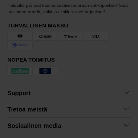
Haluatko parhaat kauneusuutiset suoraan sähköpostiisi? Saat
uusimmat trendit, vinkit ja eksklusiiviset tarjoukset!
TURVALLINEN MAKSU
NOPEA TOIMITUS
Support
Ota yhteyttä
Tietoa meistä
Usein kysyttyä
Yhteistyöt
Tilausehdot
Sosiaalinen media
Kestävä kehitys
Palautukset
Facebook