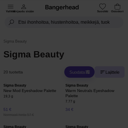
Valikko
Kirjaudu sisään
Suosikki
Ostoskori
Sigma Beauty
Sigma Beauty
Suodata
Lajittele
20 tuotetta
Sigma Beauty
Sigma Beauty
New Mod Eyeshadow Palette
Warm Neutrals Eyeshadow
Palette
19,3 g
7.77 g
51 €
34 €
Normaali hinta 57 €
Sigma Beauty
Sigma Beauty