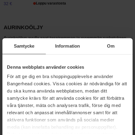
32 €
Loppu varastosta
AURINKOÖLJY
Aurinkoöljyn avulla saat tasaisemman ja syvemmän rusketuksen.
Aurinkoöljyn kanssa tulee kuitenkin olla varovainen! Varmista että
Samtycke
Information
Om
sinulla on riittävä suojakerroin ja muista lisätä aurinkosuojaa
tasaisin väliajoin, jotta se ei menetä tehoaan. Kauneimman ja
tasaisimman päivityksen saat, kun otat aurinkoa maltillisesti.
Denna webbplats använder cookies
Pikkuhiljaa kehittynyt rusketus myös kestää kauemmin!
För att ge dig en bra shoppingupplevelse använder
Bangerheadilta löydät kaikki parhaat aurinkoöljyt, joiden avulla saat
Bangerhead cookies. Vissa cookies är nödvändiga för att
upean brunan ja ihanasti kosteutetun ihon!
du ska kunna använda webbplatsen, medan ditt
samtycke krävs för att använda cookies för att förbättra
våra tjänster, mäta och analysera trafik, förse dig med
relevant och anpassat innehåll/annonser samt för att
aktivera funktioner som används på sociala medier
UUTISKIRJE
OLE ENSIMMÄISTEN JOUKOSSA
media (kan innefatta behandling av personuppgifter).
Data som samlas in delas med cookieleverantören.