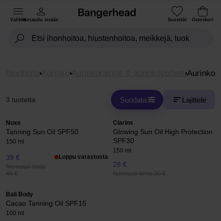
Valikko
Kirjaudu sisään
Suosikki
Ostoskori
Ihonhoito
Aurinko
Aurinkorasvat & aurinkovoiteet
Aurinkoöl
Suodata
Lajittele
3 tuotetta
Nuxe
Clarins
Tanning Sun Oil SPF50
Glowing Sun Oil High Protection
SPF30
150 ml
150 ml
39 €
Loppu varastosta
28 €
Normaali hinta
Normaali hinta 30 €
46 €
Bali Body
Cacao Tanning Oil SPF15
100 ml