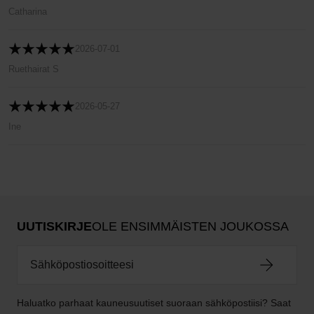
Catharina
2026-07-01
Ruethairat S
2026-05-27
Ine
UUTISKIRJE
OLE ENSIMMÄISTEN JOUKOSSA
Haluatko parhaat kauneusuutiset suoraan sähköpostiisi? Saat