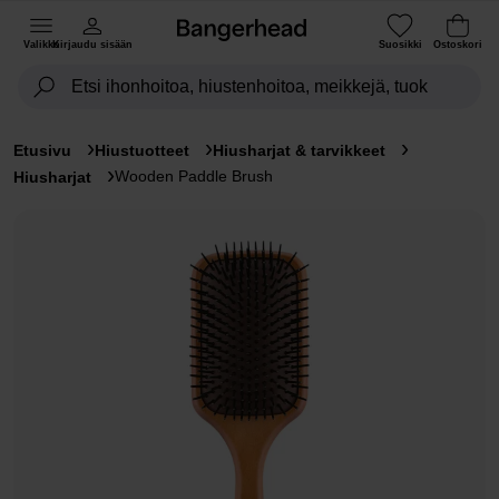
Valikko
Kirjaudu sisään
Suosikki
Ostoskori
Etusivu
Hiustuotteet
Hiusharjat & tarvikkeet
Wooden Paddle Brush
Hiusharjat