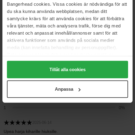
Bangerhead cookies. Vissa cookies är nödvändiga för att
Arvostelut (3)
Kysymykset ja vastaukset (0)
du ska kunna använda webbplatsen, medan ditt
samtycke krävs för att använda cookies för att förbättra
våra tjänster, mäta och analysera trafik, förse dig med
5
relevant och anpassat innehåll/annonser samt för att
aktivera funktioner som används på sociala medier
media (kan innefatta behandling av personuppgifter).
Data som samlas in delas med cookieleverantören.
Perustuu 3 arvosteluun
Genom att trycka på "Tillåt alla cookies" accepterar du
alla cookies, medan du under "Detaljer" kan anpassa
5
100%
Tillåt alla cookies
användningen av cookies. Du kan när som helst återkalla
4
0%
ditt samtycke. För mer information se vår Cookie Policy
3
0%
Anpassa
samt vår Integritetspolicy.
2
0%
1
0%
2025-06-14
Upea harja kiharille hiuksille.