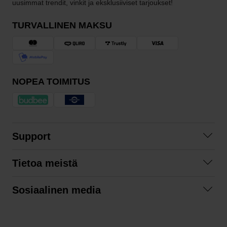
uusimmat trendit, vinkit ja eksklusiiviset tarjoukset!
TURVALLINEN MAKSU
NOPEA TOIMITUS
Support
Ota yhteyttä
Tietoa meistä
Usein kysyttyä
Yhteistyöt
Tilausehdot
Sosiaalinen media
Kestävä kehitys
Palautukset
Facebook
Tietosuojaseloste
Instagram