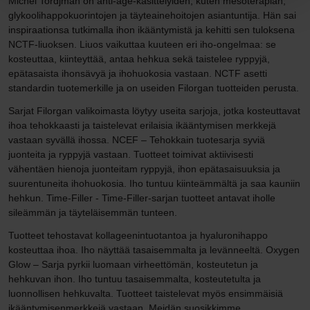
Michel Tordjman on anti-age-käsittelyiden, kuten mesoterapian,
glykoolihappokuorintojen ja täyteainehoitojen asiantuntija. Hän sai
inspiraationsa tutkimalla ihon ikääntymistä ja kehitti sen tuloksena
NCTF-liuoksen. Liuos vaikuttaa kuuteen eri iho-ongelmaa: se
kosteuttaa, kiinteyttää, antaa hehkua sekä taistelee ryppyjä,
epätasaista ihonsävyä ja ihohuokosia vastaan. NCTF asetti
standardin tuotemerkille ja on useiden Filorgan tuotteiden perusta.
Sarjat Filorgan valikoimasta löytyy useita sarjoja, jotka kosteuttavat
ihoa tehokkaasti ja taistelevat erilaisia ikääntymisen merkkejä
vastaan syvällä ihossa. NCEF – Tehokkain tuotesarja syviä
juonteita ja ryppyjä vastaan. Tuotteet toimivat aktiivisesti
vähentäen hienoja juonteitam ryppyjä, ihon epätasaisuuksia ja
suurentuneita ihohuokosia. Iho tuntuu kiinteämmältä ja saa kauniin
hehkun. Time-Filler - Time-Filler-sarjan tuotteet antavat iholle
sileämmän ja täyteläisemmän tunteen.
Tuotteet tehostavat kollageenintuotantoa ja hyaluronihappo
kosteuttaa ihoa. Iho näyttää tasaisemmalta ja levänneeltä. Oxygen
Glow – Sarja pyrkii luomaan virheettömän, kosteutetun ja
hehkuvan ihon. Iho tuntuu tasaisemmalta, kosteutetulta ja
luonnollisen hehkuvalta. Tuotteet taistelevat myös ensimmäisiä
ikääntymisenmerkkejä vastaan. Meidän suosikkimme