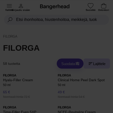
Valikko
Kirjaudu sisään
Suosikki
Ostoskori
FILORGA
FILORGA
Suodata
Lajittele
58 tuotetta
FILORGA
FILORGA
Hyalu-Filler Cream
Clinical Home Peel Dark Spot
50 ml
50 ml
65 €
49 €
Normaali hinta 72 €
Normaali hinta 54 €
FILORGA
FILORGA
Time-Filler Eyes 5XP
NCEF-Revitalize Cream