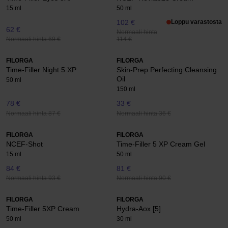
15 ml
50 ml
102 €
Loppu varastosta
62 €
Normaali hinta
Normaali hinta 69 €
114 €
FILORGA
FILORGA
Time-Filler Night 5 XP
Skin-Prep Perfecting Cleansing
Oil
50 ml
150 ml
78 €
33 €
Normaali hinta 87 €
Normaali hinta 36 €
FILORGA
FILORGA
NCEF-Shot
Time-Filler 5 XP Cream Gel
15 ml
50 ml
84 €
81 €
Normaali hinta 93 €
Normaali hinta 90 €
FILORGA
FILORGA
Time-Filler 5XP Cream
Hydra-Aox [5]
50 ml
30 ml