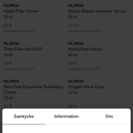
FILORGA
FILORGA
Hyalu-Filler Serum
Global-Repair Intensive Serum
30 ml
30 ml
65 €
117 €
Normaali hinta 72 €
Normaali hinta 130 €
FILORGA
FILORGA
Time-Filler Shot 5XP
Hydra-Hyal Serum
15 ml
30 ml
68 €
64 €
Normaali hinta 75 €
Normaali hinta 71 €
FILORGA
FILORGA
Skin-Prep Enzymatic Exfoliating
Oxygen-Glow Eyes
Cream
15 ml
75 ml
31 €
39 €
Normaali hinta 35 €
Normaali hinta 44 €
Samtycke
Information
Om
FILORGA
FILORGA
Skin-Prep Aha Cleansing Gel
NCEF-Revitalize Eyes