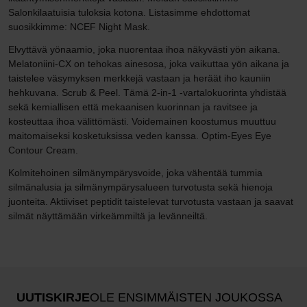
Salonkilaatuisia tuloksia kotona. Listasimme ehdottomat
suosikkimme: NCEF Night Mask.
Elvyttävä yönaamio, joka nuorentaa ihoa näkyvästi yön aikana.
Melatoniini-CX on tehokas ainesosa, joka vaikuttaa yön aikana ja
taistelee väsymyksen merkkejä vastaan ja heräät iho kauniin
hehkuvana. Scrub & Peel. Tämä 2-in-1 -vartalokuorinta yhdistää
sekä kemiallisen että mekaanisen kuorinnan ja ravitsee ja
kosteuttaa ihoa välittömästi. Voidemainen koostumus muuttuu
maitomaiseksi kosketuksissa veden kanssa. Optim-Eyes Eye
Contour Cream.
Kolmitehoinen silmänympärysvoide, joka vähentää tummia
silmänalusia ja silmänympärysalueen turvotusta sekä hienoja
juonteita. Aktiiviset peptidit taistelevat turvotusta vastaan ja saavat
silmät näyttämään virkeämmiltä ja levänneiltä.
UUTISKIRJE
OLE ENSIMMÄISTEN JOUKOSSA