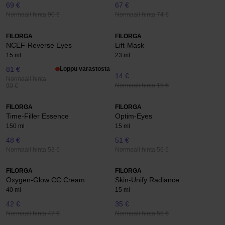
69 €
67 €
Normaali hinta 90 €
Normaali hinta 74 €
FILORGA
FILORGA
NCEF-Reverse Eyes
Lift-Mask
15 ml
23 ml
81 €
Loppu varastosta
14 €
Normaali hinta
Normaali hinta 15 €
90 €
FILORGA
FILORGA
Time-Filler Essence
Optim-Eyes
150 ml
15 ml
48 €
51 €
Normaali hinta 53 €
Normaali hinta 56 €
FILORGA
FILORGA
Oxygen-Glow CC Cream
Skin-Unify Radiance
40 ml
15 ml
42 €
35 €
Normaali hinta 47 €
Normaali hinta 55 €