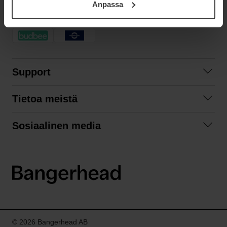
Anpassa
samt vår Integritetspolicy.
NOPEA TOIMITUS
Support
Ota yhteyttä
Tietoa meistä
Usein kysyttyä
Yhteistyöt
Tilausehdot
Sosiaalinen media
Kestävä kehitys
Palautukset
Facebook
Tietosuojaseloste
Instagram
LinkedIn
© 2026 Bangerhead AB