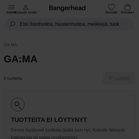
Valikko
Kirjaudu sisään
Suosikki
Ostoskori
GA:MA
GA:MA
Lajittele
0 tuotetta
TUOTTEITA EI LÖYTYNYT
Emme löytäneet tuotteita täältä juuri nyt. Kokeile läheistä
kategoriaa tai palaa myöhemmin.