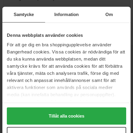
Siirry kategoriaan B
Samtycke
Information
Om
Denna webbplats använder cookies
För att ge dig en bra shoppingupplevelse använder
Bangerhead cookies. Vissa cookies är nödvändiga för att
UUTISKIRJE
OLE ENSIMMÄISTEN JOUKOSSA
du ska kunna använda webbplatsen, medan ditt
samtycke krävs för att använda cookies för att förbättra
våra tjänster, mäta och analysera trafik, förse dig med
relevant och anpassat innehåll/annonser samt för att
aktivera funktioner som används på sociala medier
Haluatko parhaat kauneusuutiset suoraan sähköpostiisi? Saat
media (kan innefatta behandling av personuppgifter).
uusimmat trendit, vinkit ja eksklusiiviset tarjoukset!
Data som samlas in delas med cookieleverantören.
Genom att trycka på "Tillåt alla cookies" accepterar du
TURVALLINEN MAKSU
alla cookies, medan du under "Detaljer" kan anpassa
Tillåt alla cookies
användningen av cookies. Du kan när som helst återkalla
ditt samtycke. För mer information se vår Cookie Policy