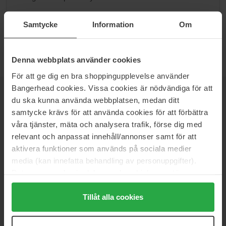
Siirry kategoriaan B
Samtycke
Information
Om
Denna webbplats använder cookies
För att ge dig en bra shoppingupplevelse använder
Bangerhead cookies. Vissa cookies är nödvändiga för att
UUTISKIRJE
OLE ENSIMMÄISTEN JOUKOSSA
du ska kunna använda webbplatsen, medan ditt
samtycke krävs för att använda cookies för att förbättra
våra tjänster, mäta och analysera trafik, förse dig med
relevant och anpassat innehåll/annonser samt för att
aktivera funktioner som används på sociala medier
Haluatko parhaat kauneusuutiset suoraan sähköpostiisi? Saat
media (kan innefatta behandling av personuppgifter).
uusimmat trendit, vinkit ja eksklusiiviset tarjoukset!
Data som samlas in delas med cookieleverantören.
Genom att trycka på "Tillåt alla cookies" accepterar du
TURVALLINEN MAKSU
alla cookies, medan du under "Detaljer" kan anpassa
Tillåt alla cookies
användningen av cookies. Du kan när som helst återkalla
ditt samtycke. För mer information se vår Cookie Policy