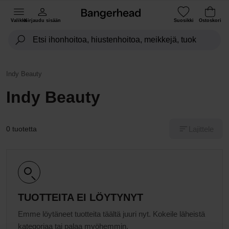
Valikko
Kirjaudu sisään
Suosikki
Ostoskori
Indy Beauty
Indy Beauty
Lajittele
0 tuotetta
TUOTTEITA EI LÖYTYNYT
Emme löytäneet tuotteita täältä juuri nyt. Kokeile läheistä
kategoriaa tai palaa myöhemmin.