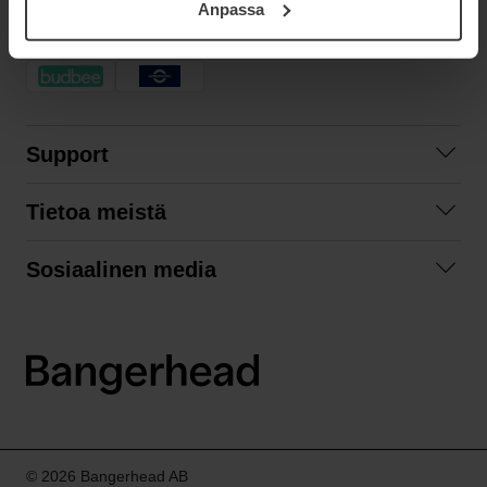
Anpassa
samt vår Integritetspolicy.
NOPEA TOIMITUS
Support
Ota yhteyttä
Tietoa meistä
Usein kysyttyä
Yhteistyöt
Tilausehdot
Sosiaalinen media
Kestävä kehitys
Palautukset
Facebook
Tietosuojaseloste
Instagram
LinkedIn
© 2026 Bangerhead AB