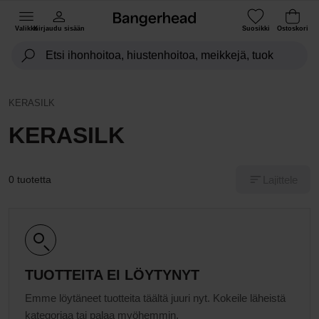
Valikko
Kirjaudu sisään
Suosikki
Ostoskori
KERASILK
KERASILK
Lajittele
0 tuotetta
TUOTTEITA EI LÖYTYNYT
Emme löytäneet tuotteita täältä juuri nyt. Kokeile läheistä
kategoriaa tai palaa myöhemmin.