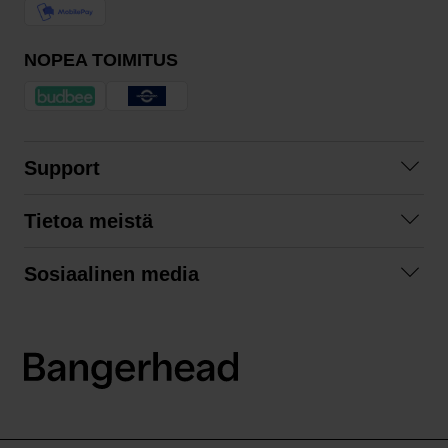
NOPEA TOIMITUS
Support
Ota yhteyttä
Tietoa meistä
Usein kysyttyä
Yhteistyöt
Tilausehdot
Sosiaalinen media
Kestävä kehitys
Palautukset
Facebook
Tietosuojaseloste
Instagram
LinkedIn