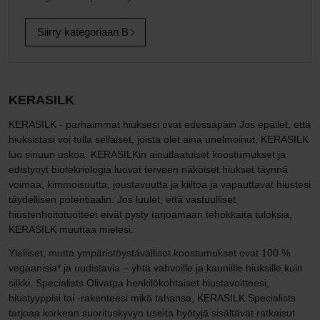
Siirry kategoriaan B
KERASILK
KERASILK - parhaimmat hiuksesi ovat edessäpäin Jos epäilet, että
hiuksistasi voi tulla sellaiset, joista olet aina unelmoinut, KERASILK
luo sinuun uskoa. KERASILKin ainutlaatuiset koostumukset ja
edistynyt bioteknologia luovat terveen näköiset hiukset täynnä
voimaa, kimmoisuutta, joustavuutta ja kiiltoa ja vapauttavat hiustesi
täydellisen potentiaalin. Jos luulet, että vastuulliset
hiustenhoitotuotteet eivät pysty tarjoamaan tehokkaita tuloksia,
KERASILK muuttaa mielesi.
Ylelliset, mutta ympäristöystävälliset koostumukset ovat 100 %
vegaanisia* ja uudistavia – yhtä vahvoille ja kauniille hiuksille kuin
silkki. Specialists Olivatpa henkilökohtaiset hiustavoitteesi,
hiustyyppisi tai -rakenteesi mikä tahansa, KERASILK Specialists
tarjoaa korkean suorituskyvyn useita hyötyjä sisältävät ratkaisut