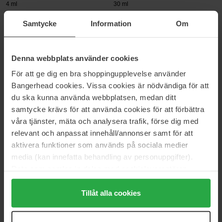
4 ml
30 ml
24 €
78 €
Samtycke
Information
Om
Normaali hinta 26 €
Normaali hinta 86 €
Ole Henriksen
Ole Henriksen
Balance Detox Drops 2%
Banana Bright Plus Eye Stick
Denna webbplats använder cookies
Salicylic Acid Toner
3,7 ml
För att ge dig en bra shoppingupplevelse använder
120 ml
Bangerhead cookies. Vissa cookies är nödvändiga för att
30 €
35 €
du ska kunna använda webbplatsen, medan ditt
Normaali hinta 33 €
Normaali hinta 39 €
samtycke krävs för att använda cookies för att förbättra
våra tjänster, mäta och analysera trafik, förse dig med
Sivu 1/2
Seuraava
relevant och anpassat innehåll/annonser samt för att
aktivera funktioner som används på sociala medier
media (kan innefatta behandling av personuppgifter).
Näytä lisää
Data som samlas in delas med cookieleverantören.
Genom att trycka på "Tillåt alla cookies" accepterar du
alla cookies, medan du under "Detaljer" kan anpassa
Tillåt alla cookies
OLE HENRIKSEN
användningen av cookies. Du kan när som helst återkalla
Ole Henriksen uskoo, että ihon säännöllisellä kuorinnalla, hoidolla
ditt samtycke. För mer information se vår Cookie Policy