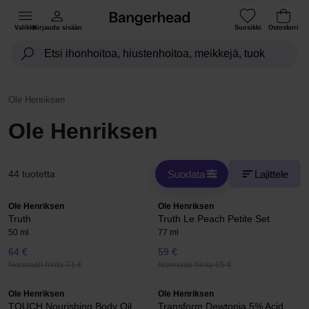
Valikko
Kirjaudu sisään
Suosikki
Ostoskori
Ole Henriksen
Ole Henriksen
Suodata
Lajittele
44 tuotetta
Ole Henriksen
Ole Henriksen
Truth
Truth Le Peach Petite Set
50 ml
77 ml
64 €
59 €
Normaali hinta 71 €
Normaali hinta 65 €
Ole Henriksen
Ole Henriksen
TOUCH Nourishing Body Oil
Transform Dewtopia 5% Acid