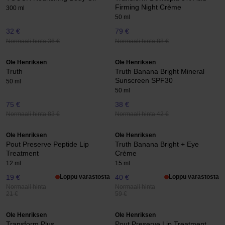
Firming Night Crème
300 ml
50 ml
32 €
79 €
Normaali hinta 36 €
Normaali hinta 88 €
Ole Henriksen
Ole Henriksen
Truth
Truth Banana Bright Mineral
Sunscreen SPF30
50 ml
50 ml
75 €
38 €
Normaali hinta 83 €
Normaali hinta 42 €
Ole Henriksen
Ole Henriksen
Pout Preserve Peptide Lip
Truth Banana Bright + Eye
Treatment
Crème
12 ml
15 ml
19 €
Loppu varastosta
40 €
Loppu varastosta
Normaali hinta
Normaali hinta
21 €
59 €
Ole Henriksen
Ole Henriksen
Transform Plus
Pout Preserve Lip Treatment