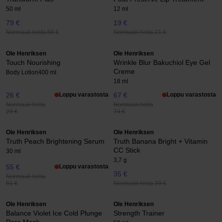
50 ml
12 ml
79 €
19 €
Normaali hinta 88 €
Normaali hinta 21 €
Ole Henriksen
Ole Henriksen
Touch Nourishing
Wrinkle Blur Bakuchiol Eye Gel
Creme
Body Lotion
400 ml
18 ml
26 €
Loppu varastosta
67 €
Loppu varastosta
Normaali hinta
Normaali hinta
29 €
74 €
Ole Henriksen
Ole Henriksen
Truth Peach Brightening Serum
Truth Banana Bright + Vitamin
CC Stick
30 ml
3,7 g
55 €
Loppu varastosta
35 €
Normaali hinta
Normaali hinta 39 €
61 €
Ole Henriksen
Ole Henriksen
Balance Violet Ice Cold Plunge
Strength Trainer
Pore Mask