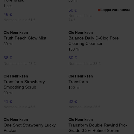
50 ml
1 pcs
50 €
Loppu varastosta
46 €
Normaali hinta
Normaali hinta 51 €
74 €
Ole Henriksen
Ole Henriksen
Truth Peach Glow Mist
Balance Daily D-Clog Pore
Clearing Cleanser
80 ml
150 ml
38 €
30 €
Normaali hinta 43 €
Normaali hinta 33 €
Ole Henriksen
Ole Henriksen
Transform Strawberry
Transform
Smoothing Scrub
190 ml
90 ml
41 €
32 €
Normaali hinta 45 €
Normaali hinta 36 €
Ole Henriksen
Ole Henriksen
One Shot Strawberry Lucky
Transform Double Rewind Pro-
Pucker
Grade 0.3% Retinol Serum