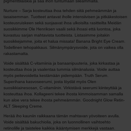
pigmenttiläiskiä ja saa ihon tuntumaan sileämmältä.
Nurture – Sarja kosteuttaa ihoa tehden siitä pehmeämmän ja
tasaisemman. Tuotteet antavat iholle intensiivisen ja pitkäkestoisen
kosteusruiskeen sekä suojaavat ihoa ulkoisilta rasitteilta Meidän
suosikkimme Ole Henriksen vaalii sekä ihoasi että luontoa, joka
kuvastuu sarjan mahtavista tuotteista. Listasimme joitakin
suosikkejamme, joita et halua missata! Banana Bright Eye Cream.
Todellinen tehopakkaus. Silmänympärysvoide, jota on vaikea olla
rakastamatta.
Voide sisältää C-vitamiinia ja banaanipuuteria, joka kirkastaa ja
kosteuttaa ihoa ja vaalentaa tummia silmänalusia. Voide auttaa
myös peitevoidetta kestämään pidempään. Truth Serum.
Superihana kasvoseerumi, josta löydät myös Olen
suosikkiainesosan, C-vitamiinin. Virkistävä seerumi kiinteyttää ja
kosteuttaa ihoa. Kollageeni tekee ihosta kimmoisamman samalla
kun aloe vera tekee ihosta pehmeämmän. Goodnight Glow Retin-
ALT Sleeping Creme.
Herää iho kauniin raikkaana tämän mahtavan yövoiteen avulla.
Voide sisältää bakuchiolia, joka on luonnollinen vaihtoehto
retinolille ja taistelee kaikkia ikääntymisen merkkejä vastaan.