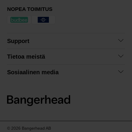
NOPEA TOIMITUS
Support
Ota yhteyttä
Tietoa meistä
Usein kysyttyä
Yhteistyöt
Tilausehdot
Sosiaalinen media
Kestävä kehitys
Palautukset
Facebook
Tietosuojaseloste
Instagram
LinkedIn
© 2026 Bangerhead AB