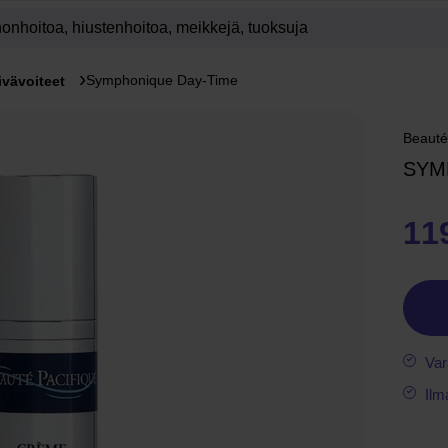
Symphonique Day-Time
ivävoiteet
Beauté
SYM
11
Var
Ilm