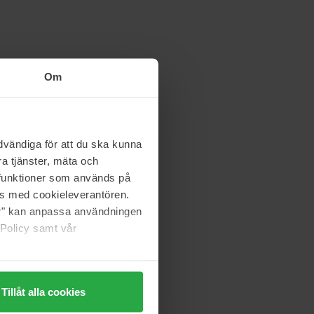
Om
vändiga för att du ska kunna
a tjänster, mäta och
a funktioner som används på
as med cookieleverantören.
jer" kan anpassa användningen
 Policy samt vår
Tillåt alla cookies