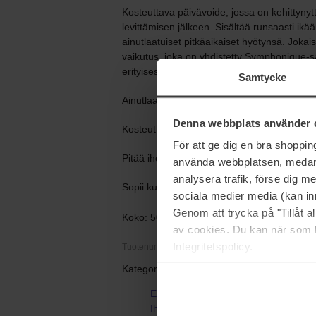
Kosteuttava päivävoide, jossa on kehittyny
levittämisen jälkeen. Sisältää runsaasti ikää
ainutlaatuiset pitkäaikaiset hyötynsä. Jokais
vaikutus, joka on yhdistetty Symphonique-s
erityisesti suunniteltu rauhoittamaan ja rav
Samtycke
Ainutlaatuiset ominaisuudet:
Denna webbplats använder 
Kosteuttava ja nuorentava.
För att ge dig en bra shoppi
Pitää ihon kosteutettuna koko päivän.
använda webbplatsen, medan d
analysera trafik, förse dig 
Sopii kuivalle ja herkälle kypsälle iholle
sociala medier media (kan in
Genom att trycka på "Tillåt 
Koko: 50 ml
av cookies. Du kan när som h
Integritetspolicy.
Tuotenumero: 111553
Kategoriat:
Etusivu
Ihonhoito