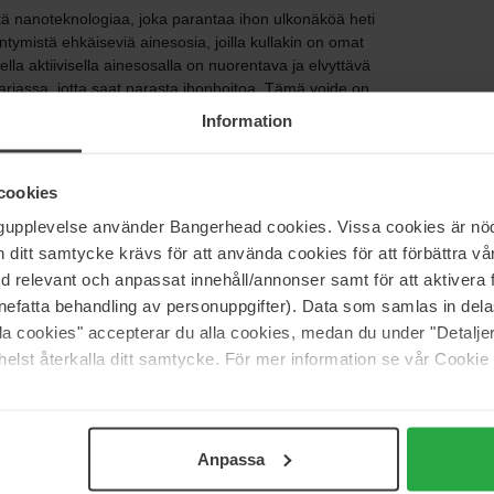
ttä nanoteknologiaa, joka parantaa ihon ulkonäköä heti
ntymistä ehkäiseviä ainesosia, joilla kullakin on omat
ella aktiivisella ainesosalla on nuorentava ja elvyttävä
arjassa, jotta saat parasta ihonhoitoa. Tämä voide on
itsemaan kuivaa tai herkkää ihoa.
Information
cookies
ngupplevelse använder Bangerhead cookies. Vissa cookies är nöd
itt samtycke krävs för att använda cookies för att förbättra vår
med relevant och anpassat innehåll/annonser samt för att aktiver
nefatta behandling av personuppgifter). Data som samlas in del
alla cookies" accepterar du alla cookies, medan du under "Detal
elst återkalla ditt samtycke. För mer information se vår Cookie
Anpassa