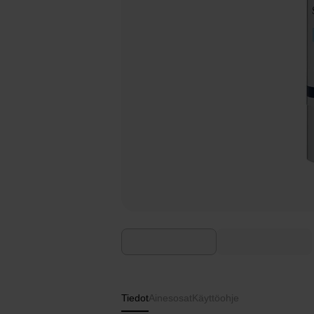
Tiedot
Ainesosat
Käyttöohje