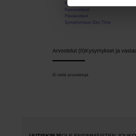
Kasvot
Kasvovoiteet
Päivävoiteet
Symphonique Day-Time
Arvostelut (0)
Kysymykset ja vastau
Ei vielä arvosteluja
UUTISKIRJE
OLE ENSIMMÄISTEN JOUK