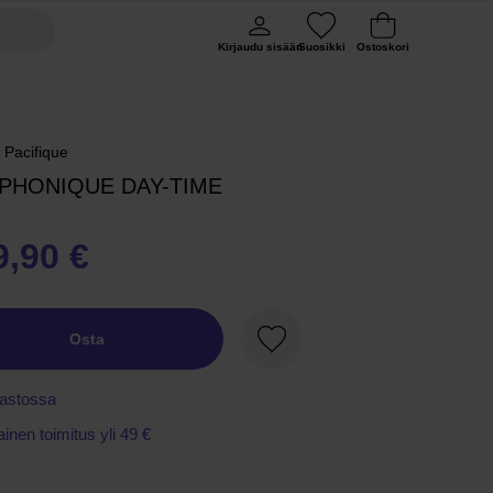
Kirjaudu sisään
Suosikki
Ostoskori
 Pacifique
PHONIQUE DAY-TIME
9,90 €
Osta
Suosikki
astossa
ainen toimitus yli 49 €