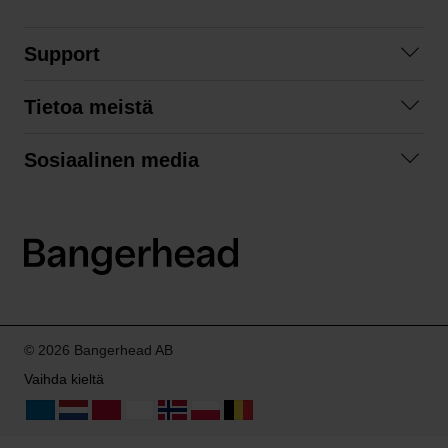
Support
Ota yhteyttä
Tietoa meistä
Usein kysyttyä
Yhteistyöt
Tilausehdot
Sosiaalinen media
Kestävä kehitys
Palautukset
Facebook
Tietosuojaseloste
Instagram
LinkedIn
© 2026 Bangerhead AB
Vaihda kieltä