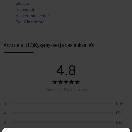
Etusivu
Hajuvedet
Naisten hajuvedet
Eau Gingembre
Arvostelut (12)
Kysymykset ja vastaukset (0)
4.8
Perustuu 12 arvosteluun
5
83%
4
8%
3
8%
2
0%