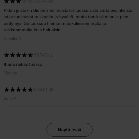
2017-06-29
Pidän joistakin Biothermin muistakin tuoksuisista vartalosuihkeista,
jotka tuoksuvat raikkaalta ja hyvältä, mutta tämä oli minulle pieni
pettymys. Se tuoksuu hieman maskuliinisemmalta ja
raikkaammalta kuin haluaisin.
Camilla H
2017-02-11
Ihana raikas tuoksu
Markus
2026-01-30
Iryna A
Näytä lisää