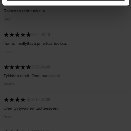
2022-07-08
Rakastan tätä tuoksua.
Bea
2022-06-13
Ihana, miellyttävä ja raikas tuoksu.
Lena
2020-02-08
Tykkään tästä. Oma suosikkini.
Anette
2018-03-08
Olen tyytyväinen tuotteeseeni.
Anne