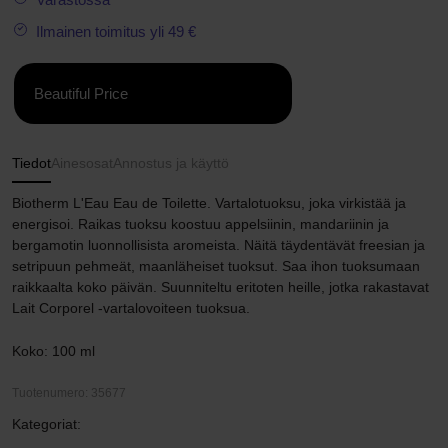
Ilmainen toimitus yli 49 €
Beautiful Price
Tiedot
Ainesosat
Annostus ja käyttö
Biotherm L'Eau Eau de Toilette. Vartalotuoksu, joka virkistää ja
energisoi. Raikas tuoksu koostuu appelsiinin, mandariinin ja
bergamotin luonnollisista aromeista. Näitä täydentävät freesian ja
setripuun pehmeät, maanläheiset tuoksut. Saa ihon tuoksumaan
raikkaalta koko päivän. Suunniteltu eritoten heille, jotka rakastavat
Lait Corporel -vartalovoiteen tuoksua.
Koko: 100 ml
Tuotenumero: 35677
Kategoriat: