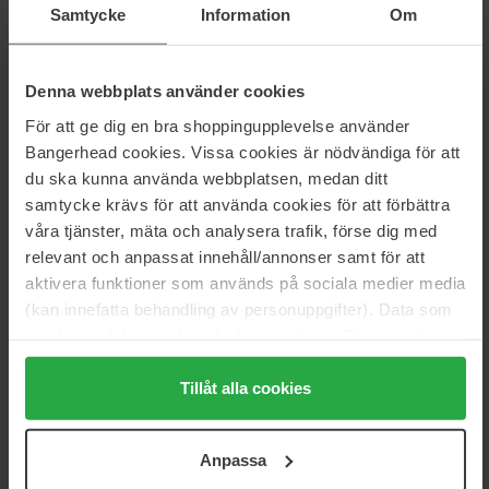
Samtycke
Information
Om
1
0%
2026-01-25
Denna webbplats använder cookies
Hajuvesi, joka saa sinut tuntemaan olosi niin raikkaaksi, tuoksu on
För att ge dig en bra shoppingupplevelse använder
ihana, raikas ja puhdas - aivan kuin olisit juuri käynyt suihkussa.
Bangerhead cookies. Vissa cookies är nödvändiga för att
Olen saanut paljon kehuja siitä, että se tuoksuu niin hyvältä.
du ska kunna använda webbplatsen, medan ditt
Annette
samtycke krävs för att använda cookies för att förbättra
våra tjänster, mäta och analysera trafik, förse dig med
2023-12-28
relevant och anpassat innehåll/annonser samt för att
aktivera funktioner som används på sociala medier media
Tuoksuu hyvältä ja pysyy pitkään. Parasta mitä on olemassa.👍
(kan innefatta behandling av personuppgifter). Data som
Liselotte Viola Fors
samlas in delas med cookieleverantören. Genom att
trycka på "Tillåt alla cookies" accepterar du alla cookies,
2023-11-21
medan du under "Detaljer" kan anpassa användningen av
Tillåt alla cookies
Nopea ja hyvä toimitus
cookies. Du kan när som helst återkalla ditt samtycke.
För mer information se vår Cookie Policy samt vår
Kerstin 66 år
Anpassa
Integritetspolicy.