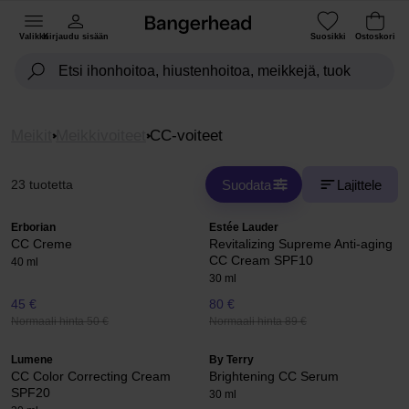
Valikko
Kirjaudu sisään
Suosikki
Ostoskori
Meikit
Meikkivoiteet
CC-voiteet
Suodata
Lajittele
23 tuotetta
Erborian
Estée Lauder
CC Creme
Revitalizing Supreme Anti-aging
CC Cream SPF10
40 ml
30 ml
45 €
80 €
Normaali hinta 50 €
Normaali hinta 89 €
Lumene
By Terry
CC Color Correcting Cream
Brightening CC Serum
SPF20
30 ml