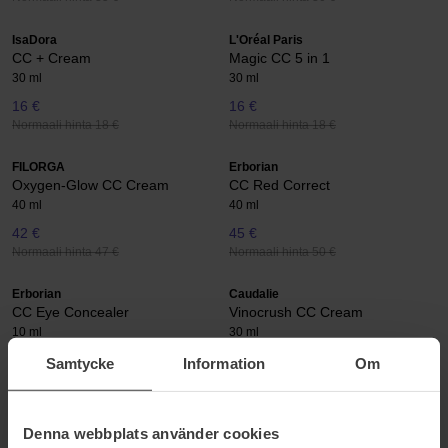
IsaDora
L'Oréal Paris
CC + Cream
Magic CC 5 in 1
30 ml
30 ml
16 €
16 €
Normaali hinta 18 €
Normaali hinta 18 €
FILORGA
Erborian
Oxygen-Glow CC Cream
CC Red Correct
40 ml
40 ml
42 €
45 €
Normaali hinta 47 €
Normaali hinta 50 €
Erborian
Caudalie
CC Eye Concealer
Vinocrush CC Cream
10 ml
30 ml
35 €
33 €
Samtycke
Information
Om
Normaali hinta 39 €
Normaali hinta 36 €
By Terry
By Terry
Denna webbplats använder cookies
Brightening CC Foundation
Cellularose Brightening CC