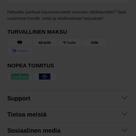
Haluatko parhaat kauneusuutiset suoraan sähköpostiisi? Saat
uusimmat trendit, vinkit ja eksklusiiviset tarjoukset!
TURVALLINEN MAKSU
NOPEA TOIMITUS
Support
Ota yhteyttä
Tietoa meistä
Usein kysyttyä
Yhteistyöt
Tilausehdot
Sosiaalinen media
Kestävä kehitys