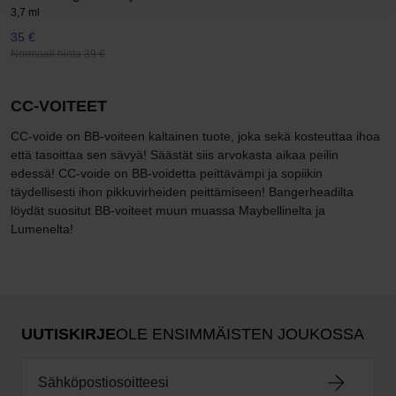
3,7 ml
35 €
Normaali hinta 39 €
CC-VOITEET
CC-voide on BB-voiteen kaltainen tuote, joka sekä kosteuttaa ihoa
että tasoittaa sen sävyä! Säästät siis arvokasta aikaa peilin
edessä! CC-voide on BB-voidetta peittävämpi ja sopiikin
täydellisesti ihon pikkuvirheiden peittämiseen! Bangerheadilta
löydät suositut BB-voiteet muun muassa Maybellinelta ja
Lumenelta!
UUTISKIRJE
OLE ENSIMMÄISTEN JOUKOSSA