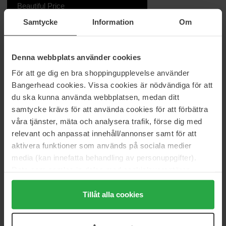
Beautiful Price
Samtycke
Information
Om
Tiedot
Käyttöohje
Denna webbplats använder cookies
Tuuhea ja tiivis puuterisivellin puuterille tai kivipuuterille.
Ainutlaatuinen antibakteerinen teknologia pitää siveltimen
För att ge dig en bra shoppingupplevelse använder
puhtaana.
Bangerhead cookies. Vissa cookies är nödvändiga för att
du ska kunna använda webbplatsen, medan ditt
Tuotenumero: 14762
samtycke krävs för att använda cookies för att förbättra
Kategoriat:
våra tjänster, mäta och analysera trafik, förse dig med
relevant och anpassat innehåll/annonser samt för att
Etusivu
aktivera funktioner som används på sociala medier
Meikit
media (kan innefatta behandling av personuppgifter).
Meikkitarvikkeet
Siveltimet
Data som samlas in delas med cookieleverantören.
Powder Brush
Genom att trycka på "Tillåt alla cookies" accepterar du
alla cookies, medan du under "Detaljer" kan anpassa
Tillåt alla cookies
användningen av cookies. Du kan när som helst återkalla
ditt samtycke. För mer information se vår Cookie Policy
Arvostelut (0)
Kysymykset ja vastaukset (0)