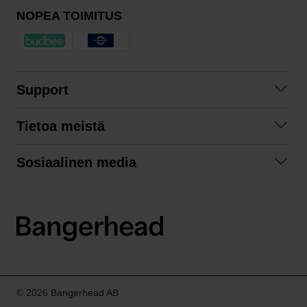
NOPEA TOIMITUS
Support
Ota yhteyttä
Tietoa meistä
Usein kysyttyä
Yhteistyöt
Tilausehdot
Sosiaalinen media
Kestävä kehitys
Palautukset
Facebook
Tietosuojaseloste
Instagram
LinkedIn
© 2026 Bangerhead AB