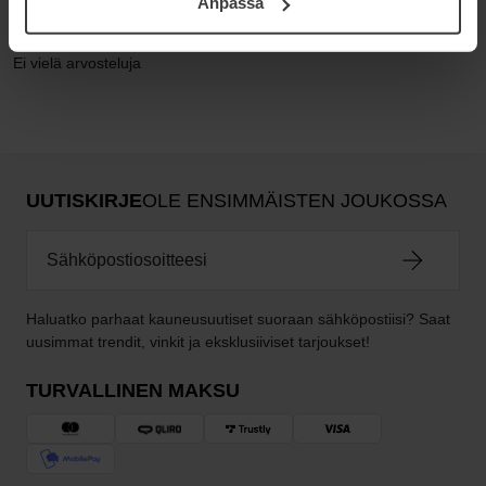
Anpassa
samt vår Integritetspolicy.
Ei vielä arvosteluja
UUTISKIRJE
OLE ENSIMMÄISTEN JOUKOSSA
Haluatko parhaat kauneusuutiset suoraan sähköpostiisi? Saat
uusimmat trendit, vinkit ja eksklusiiviset tarjoukset!
TURVALLINEN MAKSU