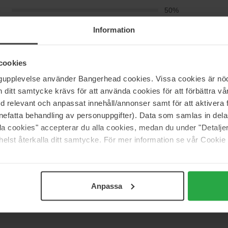
5
50%
4
13%
Information
3
13%
2
0%
cookies
1
25%
ngupplevelse använder Bangerhead cookies. Vissa cookies är nöd
itt samtycke krävs för att använda cookies för att förbättra vår
med relevant och anpassat innehåll/annonser samt för att aktiver
nefatta behandling av personuppgifter). Data som samlas in del
alla cookies" accepterar du alla cookies, medan du under "Detal
elst återkalla ditt samtycke. För mer information se vår Cookie
Anpassa