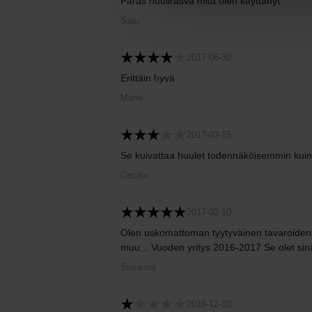
Paras huulirasva mitä olen käyttänyt
Satu
2017-06-30
Erittäin hyvä
Marie
2017-03-15
Se kuivattaa huulet todennäköisemmin kuin 
Cecilia
2017-02-10
Olen uskomattoman tyytyväinen tavaroiden 
muu... Vuoden yritys 2016-2017 Se olet sin
Susanna
2016-12-10