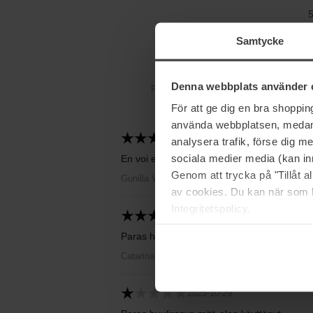
3.6
Samtycke
Denna webbplats använder 
Perustuu 8 arvosteluun
För att ge dig en bra shoppi
använda webbplatsen, medan d
2024-02-10
analysera trafik, förse dig 
sociala medier media (kan in
En voi elää ilman tätä upeaa tuotetta
Genom att trycka på "Tillåt 
Gunilla Wall
av cookies. Du kan när som h
Integritetspolicy.
2023-12-05
Paras huultenhoito. Erittäin tyytyväinen
Catarina Öhman
2023-10-29