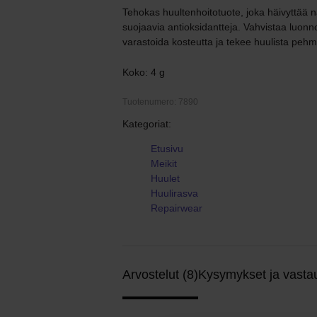
Tehokas huultenhoitotuote, joka häivyttää nä
suojaavia antioksidantteja. Vahvistaa luonno
varastoida kosteutta ja tekee huulista pehm
Koko: 4 g
Tuotenumero: 7890
Kategoriat:
Etusivu
Meikit
Huulet
Huulirasva
Repairwear
Arvostelut (8)
Kysymykset ja vastau