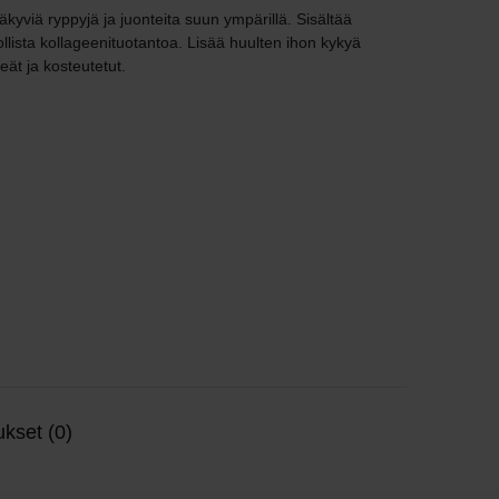
kyviä ryppyjä ja juonteita suun ympärillä. Sisältää
llista kollageenituotantoa. Lisää huulten ihon kykyä
eät ja kosteutetut.
kset (0)