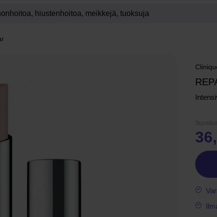
ar
Cliniqu
REP
Intens
Suositus
36
Var
Ilm