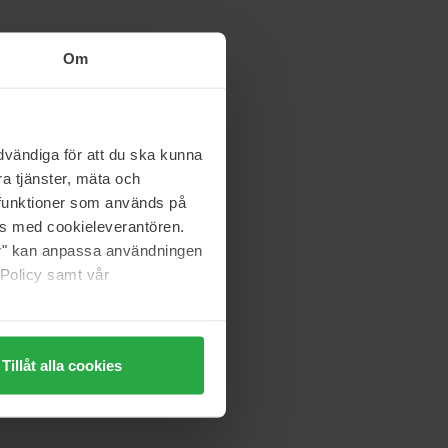
Om
vändiga för att du ska kunna
a tjänster, mäta och
a funktioner som används på
as med cookieleverantören.
jer" kan anpassa användningen
 Policy samt vår
Tillåt alla cookies