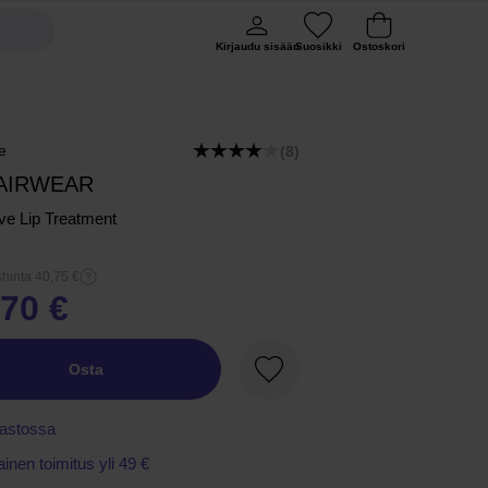
Kirjaudu sisään
Suosikki
Ostoskori
e
(8)
AIRWEAR
ive Lip Treatment
hinta 40,75 €
,70 €
Osta
Suosikki
astossa
ainen toimitus yli 49 €