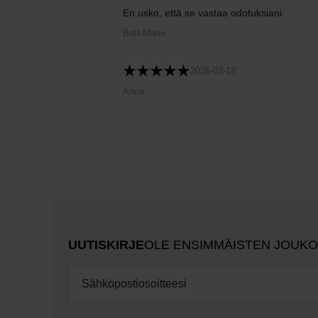
En usko, että se vastaa odotuksiani.
Britt-Marie
2026-03-12
Anna
UUTISKIRJE
OLE ENSIMMÄISTEN JOUK