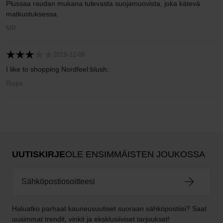
Plussaa raudan mukana tulevasta suojamuovista, joka kätevä
matkustuksessa.
MR
2019-12-06
I like to shopping Nordfeel:blush:
Ruqia
UUTISKIRJE
OLE ENSIMMÄISTEN JOUKOSSA
Haluatko parhaat kauneusuutiset suoraan sähköpostiisi? Saat
uusimmat trendit, vinkit ja eksklusiiviset tarjoukset!