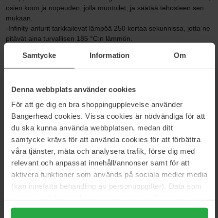
osien koon ja nopeuden, jolla muotoilet, ja säätää tehosteen sen
mukaan.
-Infinity-anturit tarkkailevat lämpöä 250 kertaa sekunnissa, jotta ne
pitävät aina turvallisen 185 °C:n lämmön.
-Hiustyypistäsi tai muotoilutekniikastasi riippumatta ghd platinum +
Samtycke
Information
Om
varmistaa, että saat täydellisen määrän tehoa hiustesi tarpeisiin.
Koko: 1 pcs
Denna webbplats använder cookies
Tuotenumero: 55006
För att ge dig en bra shoppingupplevelse använder
Kategoriat:
Bangerhead cookies. Vissa cookies är nödvändiga för att
du ska kunna använda webbplatsen, medan ditt
Etusivu
samtycke krävs för att använda cookies för att förbättra
Hiustuotteet
våra tjänster, mäta och analysera trafik, förse dig med
Hiustenmuotoilulaitteet
relevant och anpassat innehåll/annonser samt för att
Suoristusraudat
Platinum + Hair Straightener
aktivera funktioner som används på sociala medier media
(kan innefatta behandling av personuppgifter). Data som
samlas in delas med cookieleverantören. Genom att
trycka på "Tillåt alla cookies" accepterar du alla cookies,
Arvostelut (2)
Kysymykset ja vastaukset (0)