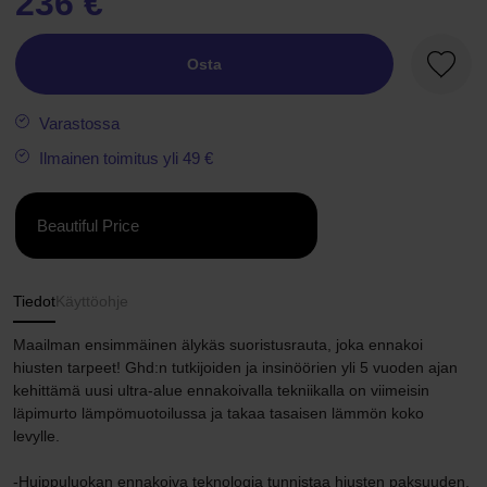
236 €
Osta
Suosik
Varastossa
Ilmainen toimitus yli 49 €
Beautiful Price
Tiedot
Käyttöohje
Maailman ensimmäinen älykäs suoristusrauta, joka ennakoi
hiusten tarpeet! Ghd:n tutkijoiden ja insinöörien yli 5 vuoden ajan
kehittämä uusi ultra-alue ennakoivalla tekniikalla on viimeisin
läpimurto lämpömuotoilussa ja takaa tasaisen lämmön koko
levylle.
-Huippuluokan ennakoiva teknologia tunnistaa hiusten paksuuden,