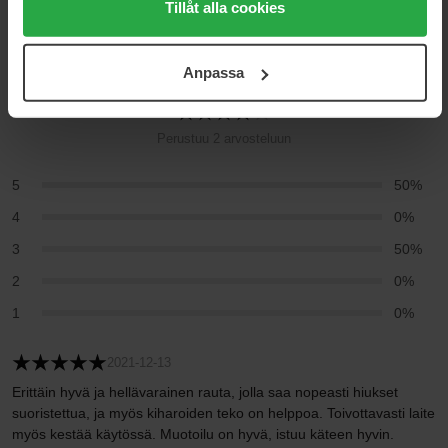
medan du under "Detaljer" kan anpassa användningen av
Tillåt alla cookies
cookies. Du kan när som helst återkalla ditt samtycke.
För mer information se vår Cookie Policy samt vår
4
Anpassa
Integritetspolicy.
Perustuu 2 arvosteluun
5
50%
4
0%
3
50%
2
0%
1
0%
2021-12-13
Erittäin hyvä ja hellävarainen rauta, jolla saa nopeasti hiukset
suoristettua, ja myös kiharoiden teko on helppoa. Toivottavasti laite
myös kestää käytössä. Muotoilu on hyvä, istuu käteen hyvin.