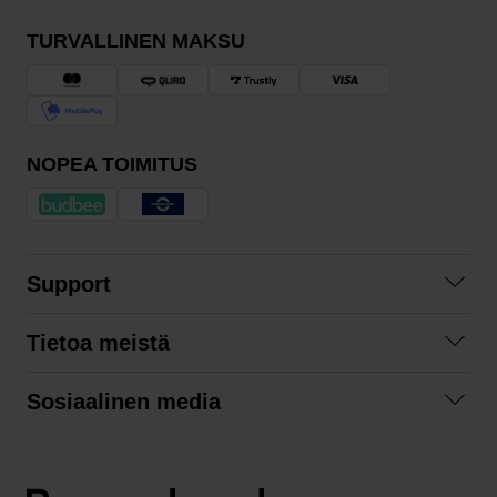
TURVALLINEN MAKSU
NOPEA TOIMITUS
Support
Ota yhteyttä
Tietoa meistä
Usein kysyttyä
Yhteistyöt
Tilausehdot
Sosiaalinen media
Kestävä kehitys
Palautukset
Facebook
Tietosuojaseloste
Instagram