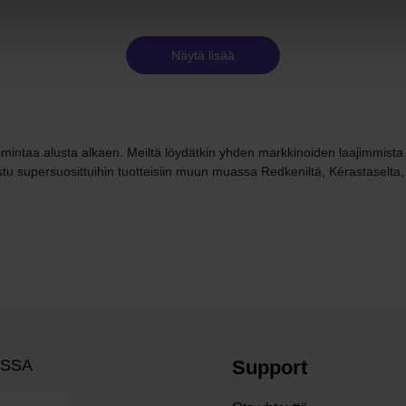
Näytä lisää
mintaa alusta alkaen. Meiltä löydätkin yhden markkinoiden laajimmista hi
ustu supersuosittuihin tuotteisiin muun muassa Redkeniltä, Kérastaselta,
OSSA
Support