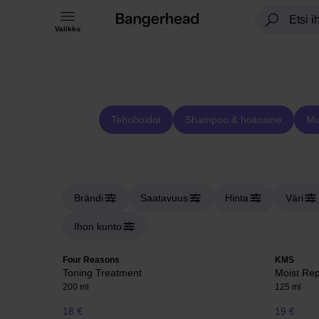
Valikko
Tehohoidot
Shampoo & hoitoaine
Mu
Brändi
Saatavuus
Hinta
Väri
Ihon kunto
Four Reasons
KMS
Toning Treatment
Moist Rep
200 ml
125 ml
18 €
19 €