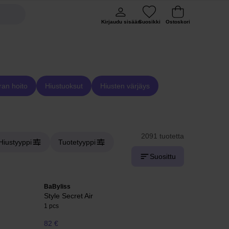
Kirjaudu sisään
Suosikki
Ostoskori
ran hoito
Hiustuoksut
Hiusten värjäys
2091 tuotetta
Hiustyyppi
Tuotetyyppi
Suosittu
BaByliss
Style Secret Air
1 pcs
82 €