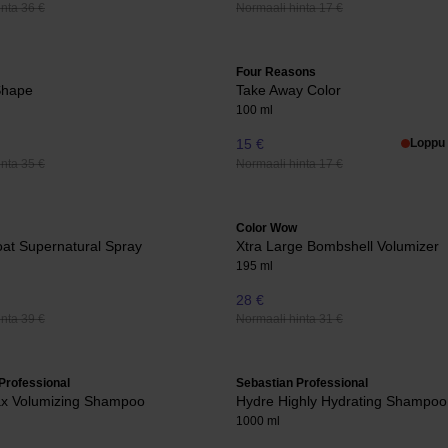
nta 36 €
Normaali hinta 17 €
Four Reasons
Shape
Take Away Color
100 ml
15 €
Loppu 
nta 35 €
Normaali hinta 17 €
Color Wow
at Supernatural Spray
Xtra Large Bombshell Volumizer
195 ml
28 €
nta 39 €
Normaali hinta 31 €
Professional
Sebastian Professional
ax Volumizing Shampoo
Hydre Highly Hydrating Shampoo
1000 ml