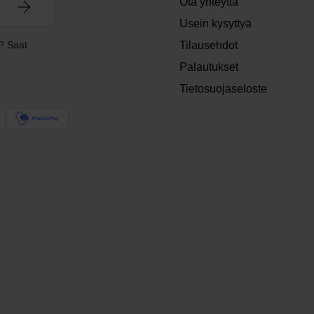
Ota yhteyttä
Usein kysyttyä
? Saat
Tilausehdot
Palautukset
Tietosuojaseloste