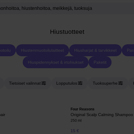
Hiustuotteet
otoilu
Hiustenmuotoilulaitteet
Hiusharjat & tarvikkeet
Par
Hiuspidennykset & irtohiukset
Paketit
Tietoiset valinnat
Lopputulos
Tuoksuperhe
Four Reasons
air
Original Scalp Calming Shampoo
250 ml
15 €