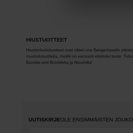
HIUSTUOTTEET
Hiustenhoitotuotteet ovat olleet osa Bangerheadin ydintoi
muotoilutuotteita, meillä on varmasti etsimäsi tuote. Tut
Bumble and Bumblelta ja Nioxinilta!
UUTISKIRJE
OLE ENSIMMÄISTEN JOUK