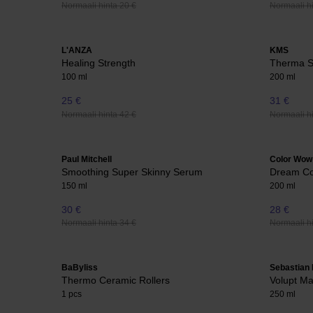
Normaali hinta 20 €
Normaali hi
L'ANZA
KMS
Healing Strength
Therma 
100 ml
200 ml
25 €
31 €
Normaali hinta 42 €
Normaali hi
Paul Mitchell
Color Wow
Smoothing Super Skinny Serum
Dream Co
150 ml
200 ml
30 €
28 €
Normaali hinta 34 €
Normaali hi
BaByliss
Sebastian 
Thermo Ceramic Rollers
Volupt M
1 pcs
250 ml