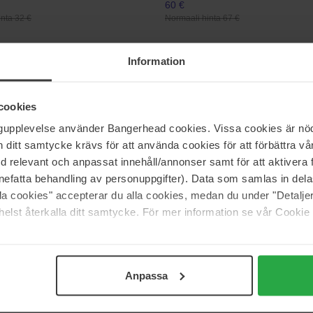
60 €
nta 32 €
Normaali hinta 67 €
Information
ons
Schwarzkopf Professional
Moisture Conditioner
Fibre Clinix Fibre Sealer
150 ml
cookies
25 €
Loppu 
ngupplevelse använder Bangerhead cookies. Vissa cookies är nöd
nta 13 €
Normaali hinta 36 €
itt samtycke krävs för att använda cookies för att förbättra vår
med relevant och anpassat innehåll/annonser samt för att aktiver
BaByliss
nefatta behandling av personuppgifter). Data som samlas in del
olu Blonde Guard Hydrating
Smooth Pro 235 Straightener
alla cookies" accepterar du alla cookies, medan du under "Detal
for Lightened or Highlighted Hair
1 pcs
elst återkalla ditt samtycke. För mer information se vår Cookie
59 €
Normaali hinta 73 €
Anpassa
Sivu 1/88
Seuraava