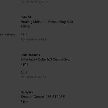
Normaali hinta 131 €
L'ANZA
Healing Moisture Moisturizing Mist
200 ml
varastosta
31 €
Normaali hinta 34 €
Four Reasons
Take Away Color 5.0 Cocoa Bean
1 pcs
15 €
Normaali hinta 17 €
BaByliss
Smooth Control 235 ST298E
1 pcs