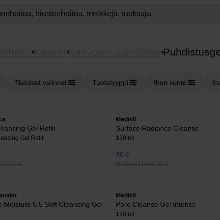
onhoito
Kasvot
Kasvojen puhdistus
Puhdistusge
Tietoiset valinnat
Tuotetyyppi
Ihon kunto
Ih
ca
Medik8
leansing Gel Refill
Surface Radiance Cleanse
ansing Gel Refill
150 ml
30 €
nta 74 €
Normaali hinta 35 €
wonder
Medik8
e Moisture 5.5 Soft Cleansing Gel
Pore Cleanse Gel Intense
150 ml