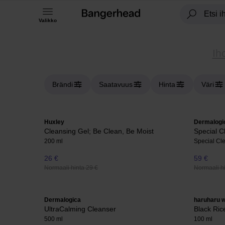
Valikko
Ih
Brändi
Saatavuus
Hinta
Väri
Huxley
Dermalogi
Cleansing Gel; Be Clean, Be Moist
Special C
200 ml
Special Cle
26 €
59 €
Normaali hinta 29 €
Normaali hi
Dermalogica
haruharu 
UltraCalming Cleanser
Black Ric
500 ml
100 ml