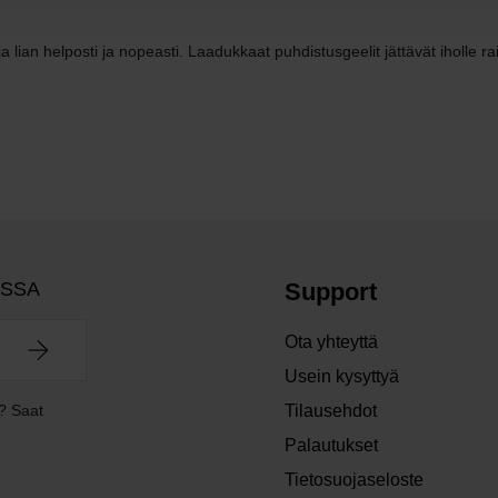
ja lian helposti ja nopeasti. Laadukkaat puhdistusgeelit jättävät iholle 
OSSA
Support
Ota yhteyttä
Usein kysyttyä
? Saat
Tilausehdot
Palautukset
Tietosuojaseloste