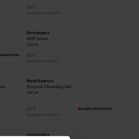
16 €
Normaali hinta 19 €
Dermalogica
AGE smart
150 ml
varastosta
55 €
Normaali hinta 61 €
Mario Badescu
ser
Enzyme Cleansing Gel
236 ml
20 €
Loppu varastosta
Normaali hinta 22 €
Dermalogica