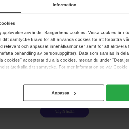
Ph Hyaluron Gel Cleanser
Information
200 ml
23 €
Loppu 
nta 61 €
Normaali hinta 26 €
cookies
ngupplevelse använder Bangerhead cookies. Vissa cookies är nöd
itt samtycke krävs för att använda cookies för att förbättra vår
Löwengrip
med relevant och anpassat innehåll/annonser samt för att aktiver
 Snail Mucin Power Gel
Clean & Calm
75 ml
nefatta behandling av personuppgifter). Data som samlas in del
alla cookies" accepterar du alla cookies, medan du under "Detal
17 €
elst återkalla ditt samtycke. För mer information se vår Cookie
nta 21 €
Normaali hinta 18 €
Sivu 1/4
Seuraava
Anpassa
Näytä lisää