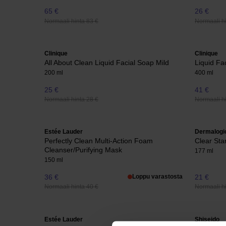
65 €
26 €
Normaali hinta 83 €
Normaali hi
Clinique
Clinique
All About Clean Liquid Facial Soap Mild
Liquid Fa
200 ml
400 ml
25 €
41 €
Normaali hinta 28 €
Normaali hi
Estée Lauder
Dermalogi
Perfectly Clean Multi-Action Foam
Clear Star
Cleanser/Purifying Mask
177 ml
150 ml
36 €
Loppu varastosta
21 €
Normaali hinta 40 €
Normaali hi
Estée Lauder
Shiseido