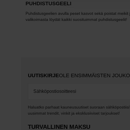
PUHDISTUSGEELI
Puhdistusgeelien avulla peset kasvot sekä poistat meikit 
valikoimasta löydät kaikki suosituimmat puhdistusgeelit!
UUTISKIRJE
OLE ENSIMMÄISTEN JOUK
Haluatko parhaat kauneusuutiset suoraan sähköpostiisi
uusimmat trendit, vinkit ja eksklusiiviset tarjoukset!
TURVALLINEN MAKSU