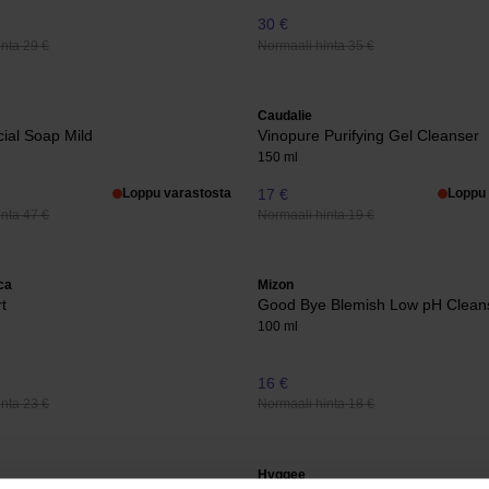
30 €
nta 29 €
Normaali hinta 35 €
Caudalie
cial Soap Mild
Vinopure Purifying Gel Cleanser
150 ml
Loppu varastosta
17 €
Loppu 
nta 47 €
Normaali hinta 19 €
ca
Mizon
t
Good Bye Blemish Low pH Clean
100 ml
16 €
nta 23 €
Normaali hinta 18 €
Hyggee