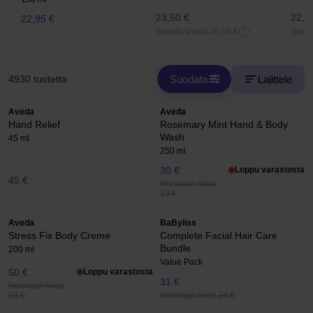
23,50 €
22,5
22,95 €
Suositushinta 26,05 €
Suosi
Suodata
Lajittele
4930 tuotetta
Aveda
Aveda
Hand Relief
Rosemary Mint Hand & Body
Wash
45 ml
250 ml
30 €
Loppu varastosta
45 €
Normaali hinta
33 €
Aveda
BaByliss
Stress Fix Body Creme
Complete Facial Hair Care
Bundle
200 ml
Value Pack
50 €
Loppu varastosta
31 €
Normaali hinta
Normaali hinta 34 €
56 €