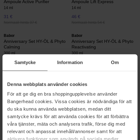
Ampoule Active Purifier
Ampoule Lift Express
14 ml
14 ml
31 €
46 €
Normaali hinta 37 €
Normaali hinta 54 €
Babor
Babor
Anniversary Set HY-ÖL & Phyto
Anniversary Set HY-ÖL & Phyto
Calming
Reactivating
300 ml
300 ml
Samtycke
Information
Om
41 €
Loppu varastosta
41 €
Normaali hinta
Normaali hinta 46 €
46 €
Denna webbplats använder cookies
Babor
Babor
Argan Cream
Balancing Cream
För att ge dig en bra shoppingupplevelse använder
50 ml
50 ml
Bangerhead cookies. Vissa cookies är nödvändiga för att
63 €
62 €
du ska kunna använda webbplatsen, medan ditt
Normaali hinta 74 €
Normaali hinta 74 €
samtycke krävs för att använda cookies för att förbättra
våra tjänster, mäta och analysera trafik, förse dig med
Babor
Babor
Balancing Cream rich
Balancing Serum
relevant och anpassat innehåll/annonser samt för att
50 ml
30 ml
aktivera funktioner som används på sociala medier