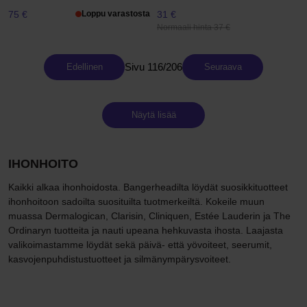
75 €
Loppu varastosta
31 €
Normaali hinta 37 €
Sivu 116/206
Edellinen
Seuraava
Näytä lisää
IHONHOITO
Kaikki alkaa ihonhoidosta. Bangerheadilta löydät suosikkituotteet
ihonhoitoon sadoilta suosituilta tuotmerkeiltä. Kokeile muun
muassa Dermalogican, Clarisin, Cliniquen, Estée Lauderin ja The
Ordinaryn tuotteita ja nauti upeana hehkuvasta ihosta. Laajasta
valikoimastamme löydät sekä päivä- että yövoiteet, seerumit,
kasvojenpuhdistustuotteet ja silmänympärysvoiteet.