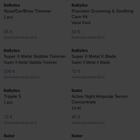
BaByliss
BaByliss
Nose/Ear/Brow Trimmer
Precision Grooming & Soothing
Care Kit
1 pcs
Value Pack
25 €
54 €
Normaali hinta 28 €
Normaali hinta 60 €
BaByliss
BaByliss
Super X Metal Stubble Trimmer
Super X Metal X Blade
Super X Metal Stubble Trimmer
Super X Metal X Blade
108 €
72 €
Normaali hinta 120 €
Normaali hinta 80 €
BaByliss
Babor
Tripple S
Active Night Ampoule Serum
Concentrate
1 pcs
14 ml
72 €
45 €
Normaali hinta 81 €
Normaali hinta 54 €
Babor
Babor