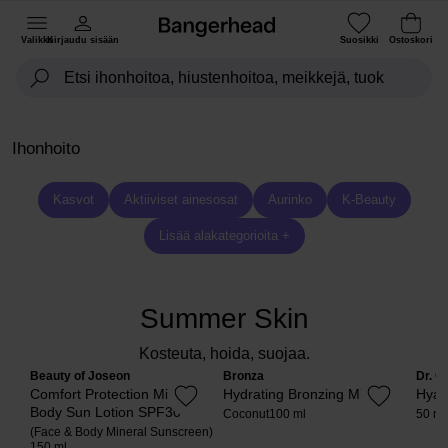
Valikko
Kirjaudu sisään
Suosikki
Ostoskori
Ihonhoito
Kasvot
Aktiiviset ainesosat
Aurinko
K-Beauty
Lisää alakategorioita +
Summer Skin
Kosteuta, hoida, suojaa.
Beauty of Joseon
Bronza
Dr. C
Comfort Protection Mineral
Hydrating Bronzing Mist
Hyal
Body Sun Lotion SPF30
Coconut
100 ml
50 ml
(Face & Body Mineral Sunscreen)
150 ml