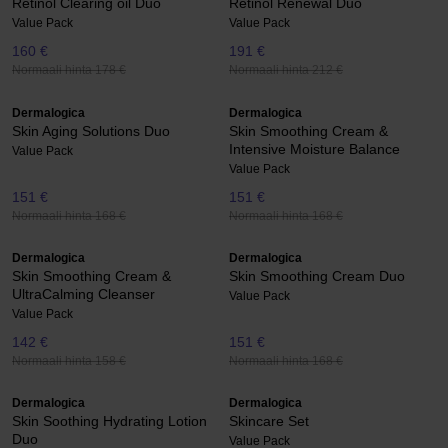
Retinol Clearing oil Duo
Retinol Renewal Duo
Value Pack
Value Pack
160 €
191 €
Normaali hinta 178 €
Normaali hinta 212 €
Dermalogica
Dermalogica
Skin Aging Solutions Duo
Skin Smoothing Cream &
Intensive Moisture Balance
Value Pack
Value Pack
151 €
151 €
Normaali hinta 168 €
Normaali hinta 168 €
Dermalogica
Dermalogica
Skin Smoothing Cream &
Skin Smoothing Cream Duo
UltraCalming Cleanser
Value Pack
Value Pack
142 €
151 €
Normaali hinta 158 €
Normaali hinta 168 €
Dermalogica
Dermalogica
Skin Soothing Hydrating Lotion
Skincare Set
Duo
Value Pack