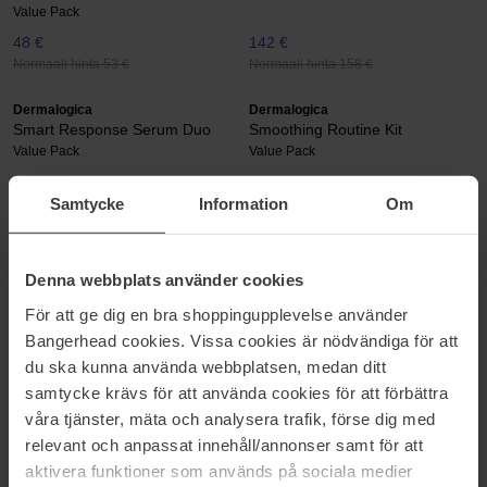
Value Pack
48 €
142 €
Normaali hinta 53 €
Normaali hinta 158 €
Dermalogica
Dermalogica
Smart Response Serum Duo
Smoothing Routine Kit
Value Pack
Value Pack
298 €
187 €
Samtycke
Information
Om
Normaali hinta 331 €
Normaali hinta 208 €
Dermalogica
Dermalogica
Sound Sleep Cocoon Duo
Special Cleansing & Active Moist
Denna webbplats använder cookies
Set
Value Pack
Value Pack
För att ge dig en bra shoppingupplevelse använder
179 €
142 €
Bangerhead cookies. Vissa cookies är nödvändiga för att
Normaali hinta 199 €
Normaali hinta 158 €
du ska kunna använda webbplatsen, medan ditt
samtycke krävs för att använda cookies för att förbättra
Dermalogica
Dermalogica
våra tjänster, mäta och analysera trafik, förse dig med
Special Cleansing Gel &
Special Cleansing Gel &
relevant och anpassat innehåll/annonser samt för att
Hydration Skin Smoothing
Intensive Moisture Balance
Cream
Value Pack
aktivera funktioner som används på sociala medier
Value Pack