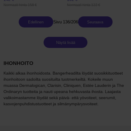
Normaali hinta 158 €
Normaali hinta 122 €
Sivu 136/206
Edellinen
Seuraava
Näytä lisää
IHONHOITO
Kaikki alkaa ihonhoidosta. Bangerheadilta löydät suosikkituotteet
ihonhoitoon sadoilta suosituilta tuotmerkeiltä. Kokeile muun
muassa Dermalogican, Clarisin, Cliniquen, Estée Lauderin ja The
Ordinaryn tuotteita ja nauti upeana hehkuvasta ihosta. Laajasta
valikoimastamme löydät sekä päivä- että yövoiteet, seerumit,
kasvojenpuhdistustuotteet ja silmänympärysvoiteet.