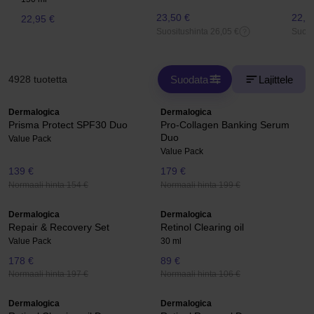
23,50 €
22,5
22,95 €
Suositushinta 26,05 €
Suosi
Suodata
Lajittele
4928 tuotetta
Dermalogica
Dermalogica
Prisma Protect SPF30 Duo
Pro-Collagen Banking Serum
Duo
Value Pack
Value Pack
139 €
179 €
Normaali hinta 154 €
Normaali hinta 199 €
Dermalogica
Dermalogica
Repair & Recovery Set
Retinol Clearing oil
Value Pack
30 ml
178 €
89 €
Normaali hinta 197 €
Normaali hinta 106 €
Dermalogica
Dermalogica