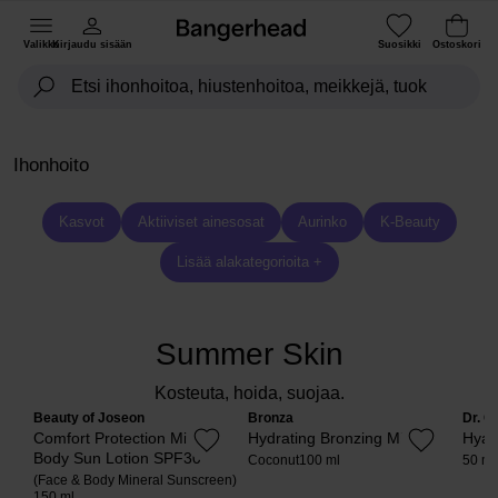
Valikko
Kirjaudu sisään
Suosikki
Ostoskori
Ihonhoito
Kasvot
Aktiiviset ainesosat
Aurinko
K-Beauty
Lisää alakategorioita +
Summer Skin
Kosteuta, hoida, suojaa.
Beauty of Joseon
Bronza
Dr. C
Comfort Protection Mineral
Hydrating Bronzing Mist
Hyal
Body Sun Lotion SPF30
Coconut
100 ml
50 ml
(Face & Body Mineral Sunscreen)
150 ml