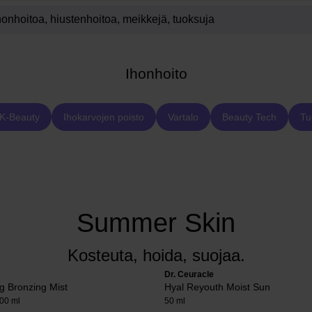
Ihonhoito
K-Beauty
Ihokarvojen poisto
Vartalo
Beauty Tech
Tu
Summer Skin
Kosteuta, hoida, suojaa.
Dr. Ceuracle
g Bronzing Mist
Hyal Reyouth Moist Sun
00 ml
50 ml