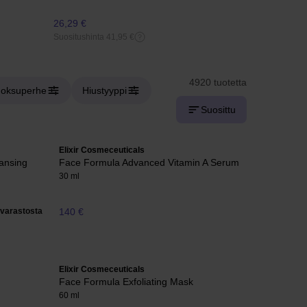
26,29 €
18,76 €
Suositushinta 41,95 €
Suositushinta 
4920 tuotetta
uoksuperhe
Hiustyyppi
Suosittu
Elixir Cosmeceuticals
eansing
Face Formula Advanced Vitamin A Serum
30 ml
varastosta
140 €
Elixir Cosmeceuticals
Face Formula Exfoliating Mask
60 ml