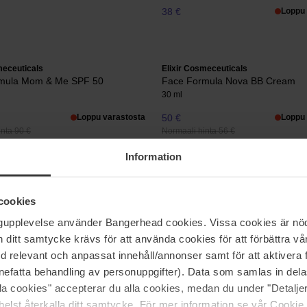
38 €
Loppu 
meceuticals
Elixir Cosmeceuticals
mula Mom & Me SPF 50
Face Formula Nova BB Cream
30 ml
Loppu varastosta
50 €
Loppu 
nta 90 €
Normaali hinta 56 €
Information
meceuticals
Elixir Cosmeceuticals
ula Oil Control Serum
Face Formula Overnight Smooth
cookies
30 ml
ngupplevelse använder Bangerhead cookies. Vissa cookies är nöd
Loppu varastosta
83 €
itt samtycke krävs för att använda cookies för att förbättra vår
nta 57 €
med relevant och anpassat innehåll/annonser samt för att aktiver
nefatta behandling av personuppgifter). Data som samlas in del
meceuticals
Elixir Cosmeceuticals
alla cookies" accepterar du alla cookies, medan du under "Detal
ula Purifying Cleanser
Face Formula Vitamin C Booster
elst återkalla ditt samtycke. För mer information se vår Cookie