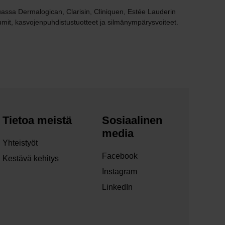
muassa Dermalogican, Clarisin, Cliniquen, Estée Lauderin
umit, kasvojenpuhdistustuotteet ja silmänympärysvoiteet.
Tietoa meistä
Sosiaalinen
media
Yhteistyöt
Facebook
Kestävä kehitys
Instagram
LinkedIn