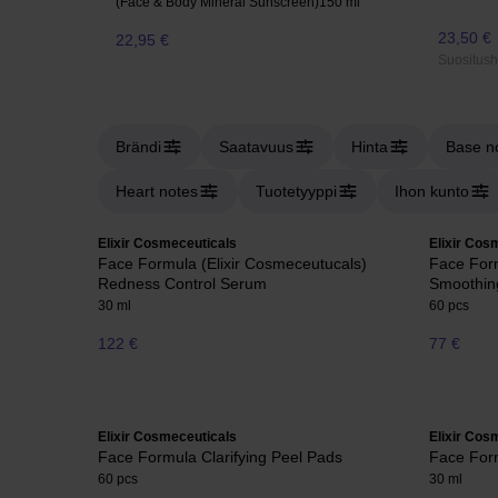
(Face & Body Mineral Sunscreen)
150 ml
23,50 €
22,95 €
Suositush
Brändi
Saatavuus
Hinta
Base n
Heart notes
Tuotetyyppi
Ihon kunto
Elixir Cosmeceuticals
Elixir Cos
Face Formula (Elixir Cosmeceutucals)
Face Form
Redness Control Serum
Smoothin
30 ml
60 pcs
122 €
77 €
Elixir Cosmeceuticals
Elixir Cos
Face Formula Clarifying Peel Pads
Face Form
60 pcs
30 ml