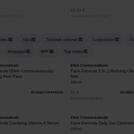
22,53 €
inta 26,05 €
Suositushinta 34,41 €
otes
Väri
Tietoiset valinnat
Lopputulos
T
Ihotyyppi
SPF
Top notes
meceuticals
Elixir Cosmeceuticals
ula (Elixir Cosmeceutucals)
Face Formula 2 In 1 Refining Cl
g Peel Pads
Milk
100 ml
Loppu varastosta
51 €
Loppu 
Normaali hinta 56 €
meceuticals
Elixir Cosmeceuticals
ula Clarifying Vitamin A Serum
Face Formula Daily Gel Cleanser
200 ml