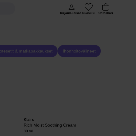
Kirjaudu sisään
Suosikki
Ostoskori
otesetit & matkapakkaukset
Ihonhoitovälineet
Klairs
EVY Technolo
Rich Moist Soothing Cream
Daily Defen
80 ml
75 ml