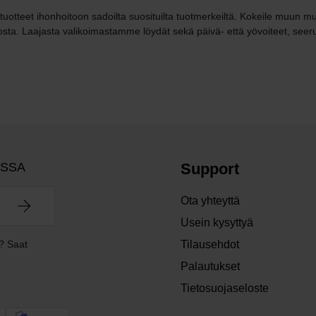
ituotteet ihonhoitoon sadoilta suosituilta tuotmerkeiltä. Kokeile muun 
osta. Laajasta valikoimastamme löydät sekä päivä- että yövoiteet, seer
OSSA
Support
Ota yhteyttä
Usein kysyttyä
? Saat
Tilausehdot
Palautukset
Tietosuojaseloste