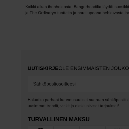
Kaikki alkaa ihonhoidosta. Bangerheadilta löydät suosikk
ja The Ordinaryn tuotteita ja nauti upeana hehkuvasta ih
UUTISKIRJE
OLE ENSIMMÄISTEN JOUK
Haluatko parhaat kauneusuutiset suoraan sähköpostiisi
uusimmat trendit, vinkit ja eksklusiiviset tarjoukset!
TURVALLINEN MAKSU