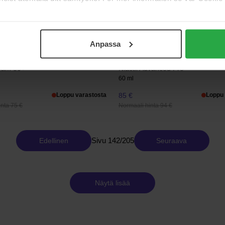
30 ml
Loppu varastosta
101 €
Loppu 
Normaali hinta 113 €
Anpassa
meceuticals
Elixir Cosmeceuticals
eam 30+
Niactil Advanced Pro
60 ml
Loppu varastosta
85 €
Loppu 
nta 75 €
Normaali hinta 94 €
Sivu 142/205
Edellinen
Seuraava
Näytä lisää