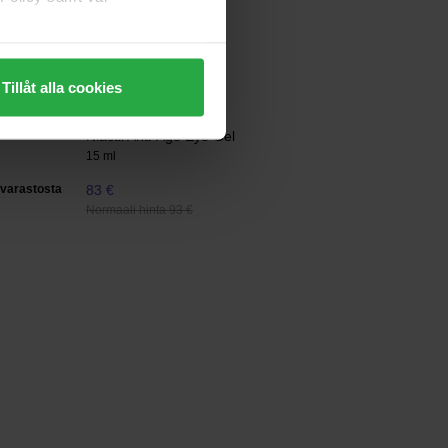
Body Cream
200 ml
varastosta
103 €
Tillåt alla cookies
Elixir Cosmeceuticals
Niactil Anti-Age Eye Gel
15 ml
varastosta
83 €
Normaali hinta 93 €