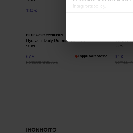
50 ml
200 ml
Integritetspolicy.
130 €
55 €
Elixir Cosmeceuticals
Elixir Cos
Hydractil Daily Defense SPF 15
NOVA Cr
50 ml
50 ml
67 €
Loppu varastosta
67 €
Normaali hinta 75 €
Normaali hi
IHONHOITO