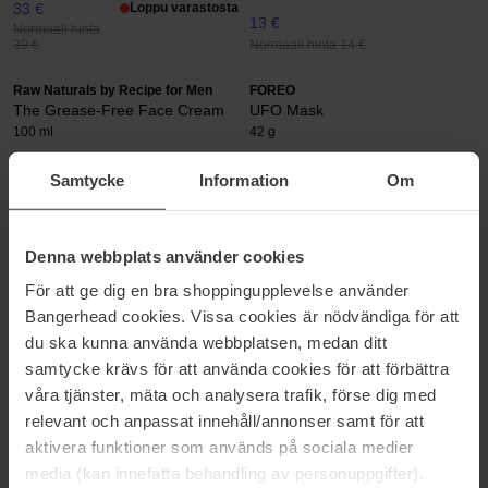
33 €
Loppu varastosta
13 €
Normaali hinta
Normaali hinta 14 €
39 €
Raw Naturals by Recipe for Men
FOREO
The Grease-Free Face Cream
UFO Mask
100 ml
42 g
12 €
11 €
Samtycke
Information
Om
Normaali hinta 14 €
Normaali hinta 14 €
Dr.Jart+
Exuviance
Ceramidin Skin Barrier
Vitamin C Serum Capsules
Denna webbplats använder cookies
Moisturizing Eye Cream
60 pcs
För att ge dig en bra shoppingupplevelse använder
15 ml
Bangerhead cookies. Vissa cookies är nödvändiga för att
32 €
70 €
du ska kunna använda webbplatsen, medan ditt
Normaali hinta 37 €
Normaali hinta 78 €
samtycke krävs för att använda cookies för att förbättra
COSRX
Gisada
våra tjänster, mäta och analysera trafik, förse dig med
Ultra-Light Invisible Sunscreen
Ambassador Men
relevant och anpassat innehåll/annonser samt för att
SPF50
Deodorant Stick
75 ml
aktivera funktioner som används på sociala medier
50 ml
media (kan innefatta behandling av personuppgifter).
19 €
Loppu varastosta