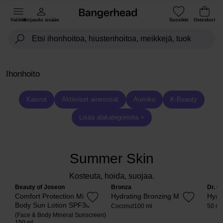
Valikko
Kirjaudu sisään
Suosikki
Ostoskori
Ihonhoito
Kasvot
Aktiiviset ainesosat
Aurinko
K-Beauty
Lisää alakategorioita +
Summer Skin
Kosteuta, hoida, suojaa.
Beauty of Joseon
Bronza
Dr. C
Comfort Protection Mineral
Hydrating Bronzing Mist
Hyal
Body Sun Lotion SPF30
Coconut
100 ml
50 ml
(Face & Body Mineral Sunscreen)
150 ml