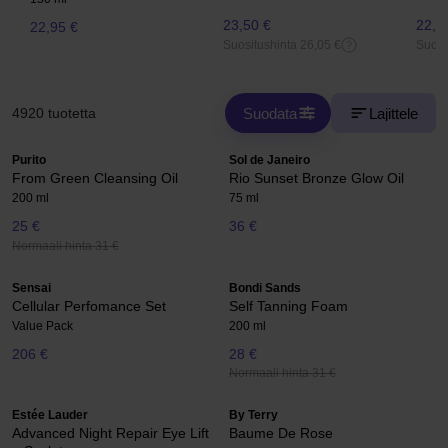
23,50 €
22,5
22,95 €
Suositushinta 26,05 €
Suosi
Suodata
Lajittele
4920 tuotetta
Purito
Sol de Janeiro
From Green Cleansing Oil
Rio Sunset Bronze Glow Oil
200 ml
75 ml
25 €
36 €
Normaali hinta 31 €
Sensai
Bondi Sands
Cellular Perfomance Set
Self Tanning Foam
Value Pack
200 ml
206 €
28 €
Normaali hinta 31 €
Estée Lauder
By Terry
Advanced Night Repair Eye Lift
Baume De Rose