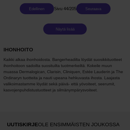
Sivu 44/205
Edellinen
Seuraava
Näytä lisää
IHONHOITO
Kaikki alkaa ihonhoidosta. Bangerheadilta löydät suosikkituotteet
ihonhoitoon sadoilta suosituilta tuotmerkeiltä. Kokeile muun
muassa Dermalogican, Clarisin, Cliniquen, Estée Lauderin ja The
Ordinaryn tuotteita ja nauti upeana hehkuvasta ihosta. Laajasta
valikoimastamme löydät sekä päivä- että yövoiteet, seerumit,
kasvojenpuhdistustuotteet ja silmänympärysvoiteet.
UUTISKIRJE
OLE ENSIMMÄISTEN JOUKOSSA