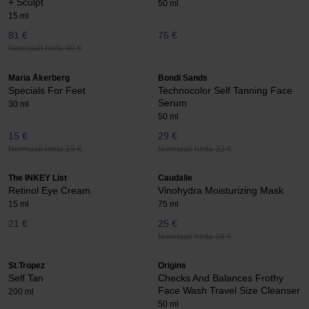
+ Sculpt
50 ml
15 ml
81 €
75 €
Normaali hinta 90 €
Maria Åkerberg
Bondi Sands
Specials For Feet
Technocolor Self Tanning Face
Serum
30 ml
50 ml
15 €
29 €
Normaali hinta 19 €
Normaali hinta 32 €
The INKEY List
Caudalie
Retinol Eye Cream
Vinohydra Moisturizing Mask
15 ml
75 ml
21 €
25 €
Normaali hinta 28 €
St.Tropez
Origins
Self Tan
Checks And Balances Frothy
Face Wash Travel Size Cleanser
200 ml
50 ml