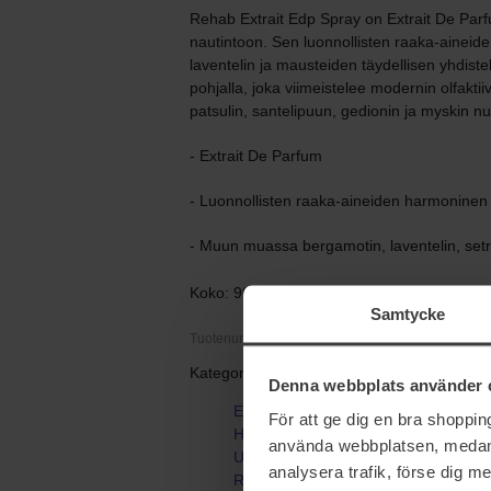
Rehab Extrait Edp Spray on Extrait De Par
nautintoon. Sen luonnollisten raaka-aineid
laventelin ja mausteiden täydellisen yhdist
pohjalla, joka viimeistelee modernin olfakti
patsulin, santelipuun, gedionin ja myskin nu
- Extrait De Parfum
- Luonnollisten raaka-aineiden harmoninen
- Muun muassa bergamotin, laventelin, setri
Koko: 90 ml
Samtycke
Tuotenumero: 108804
Kategoriat:
Denna webbplats använder 
Etusivu
För att ge dig en bra shoppi
Hajuvedet
använda webbplatsen, medan d
Unisex-hajuvedet
analysera trafik, förse dig 
Rehab Extrait