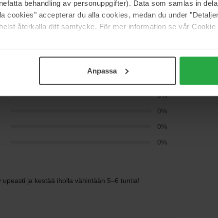
nefatta behandling av personuppgifter). Data som samlas in del
alla cookies" accepterar du alla cookies, medan du under "Detal
elst återkalla ditt samtycke. För mer information se vår Cookie
kset (0)
Anpassa
5
100%
4
0%
3
0%
2
0%
1
0%
 upeasti ja kestää iholla vähintään 5–6 tuntia!