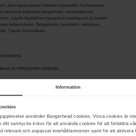
fum, joka lupaa paluun takaisin hajuveden hurmaavaan
en harmonia paljastaa bergamotin, mustapippurin,
elmän. Löydä täydellinen tasapaino santelipuun ja myskin
ivisen kokemuksen. Bergamotin, laventelin, setripuun,
otit. Täysin luonnollinen.
 yhdistelmä
puun ja viihtyisyyden tuoksuja
Information
cookies
ngupplevelse använder Bangerhead cookies. Vissa cookies är nöd
itt samtycke krävs för att använda cookies för att förbättra vår
med relevant och anpassat innehåll/annonser samt för att aktiver