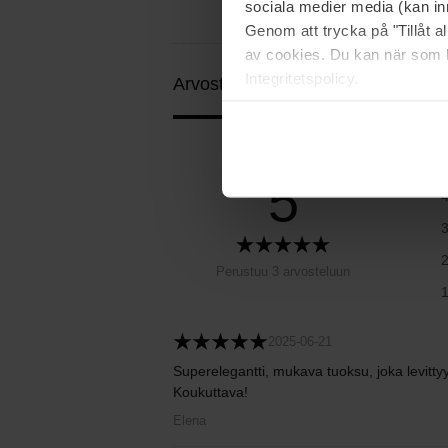
sociala medier media (kan in
Genom att trycka på "Tillåt 
av cookies. Du kan när som h
Integritetspolicy.
Arvostelut (3)
Kysymykset ja vastau
5
Perustuu 3 arvosteluun
2025-06-21
Superelegantti, mukava tuoksu, joka levittyy
Koukuttava!
Elena