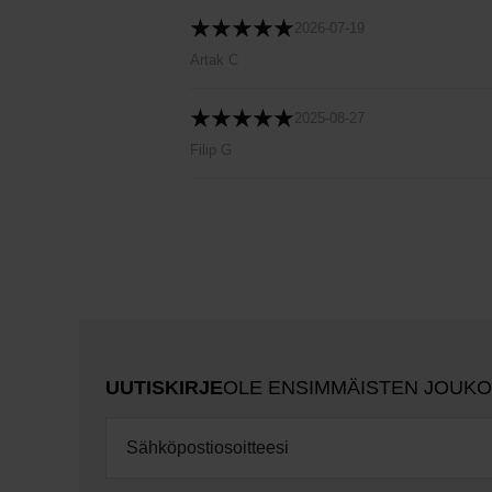
2026-07-19
Artak C
2025-08-27
Filip G
UUTISKIRJE
OLE ENSIMMÄISTEN JOUK