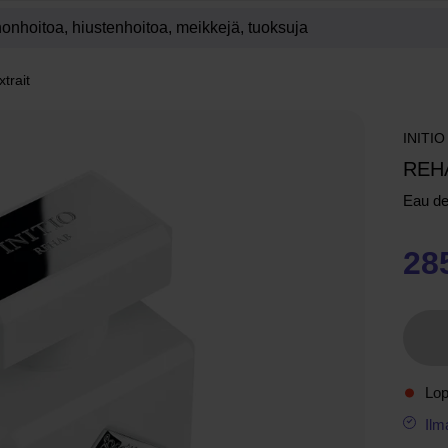
trait
INITIO
REH
Eau d
28
Lo
Ilm