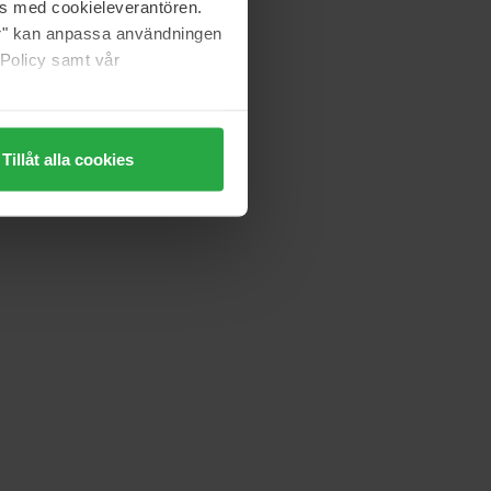
as med cookieleverantören.
jer" kan anpassa användningen
 Policy samt vår
Tillåt alla cookies