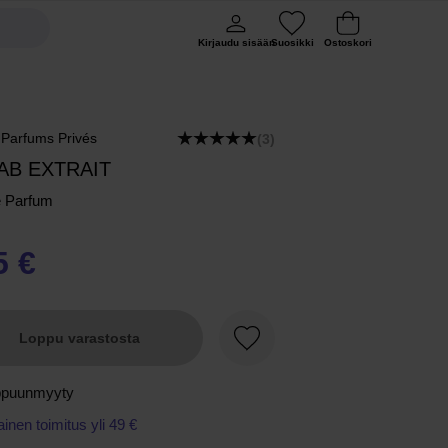
Kirjaudu sisään
Suosikki
Ostoskori
 Parfums Privés
(3)
AB EXTRAIT
e Parfum
5 €
Loppu varastosta
Suosikki
ppuunmyyty
ainen toimitus yli 49 €