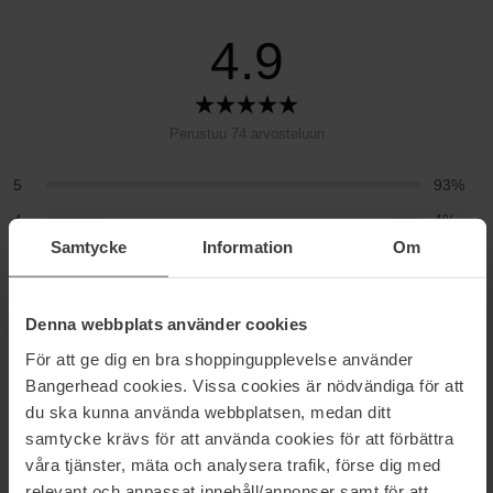
4.9
Perustuu 74 arvosteluun
5
93%
4
4%
Samtycke
Information
Om
3
3%
2
0%
Denna webbplats använder cookies
1
0%
För att ge dig en bra shoppingupplevelse använder
2026-07-15
Bangerhead cookies. Vissa cookies är nödvändiga för att
du ska kunna använda webbplatsen, medan ditt
Ok tuntuinen tuote.tuubista tulee vaan aika paljon kerralla ,vähän
hankala annostella
samtycke krävs för att använda cookies för att förbättra
våra tjänster, mäta och analysera trafik, förse dig med
Sanna K
relevant och anpassat innehåll/annonser samt för att