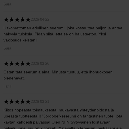
Sara
2026-04-22
Uskomattoman edullinen seerumi, joka kosteuttaa paljon ja antaa
näkyviä tuloksia. Pidän siitä, että se on hajusteeton. Yksi
vakiosuosikeistani!
Sara
2026-03-26
Ostan tätä seerumia aina. Minusta tuntuu, että ihohuokoseni
pienenevät.
Ilaf H
2026-03-21
Kiitos nopeasta toimituksesta, mukavasta yhteydenpidosta ja
upeasta tuotteesta!!! "Jorgobe"-seerumi on fantastinen tuote, jota
käytän kahdesti päivässä! Olen NIIN tyytyväinen loistavaan
palveluunne, suuret kiitokset!! Ystävällisin terveisin, neiti Gabriela