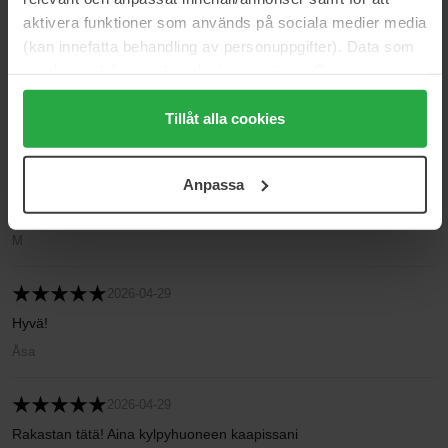
aktivera funktioner som används på sociala medier media
2026-05-24
(kan innefatta behandling av personuppgifter). Data som
Suosikki niasiiniamidiseerumi, joka tasoittaa ihon sävyä, kosteuttaa
samlas in delas med cookieleverantören. Genom att
eikä ärsytä ihoa. Supervahva kilpailija Elixir Niactilille, alle puoleen
trycka på "Tillåt alla cookies" accepterar du alla cookies,
hintaan. Rakastan sitä!
medan du under "Detaljer" kan anpassa användningen av
Tillåt alla cookies
Benedicte H
cookies. Du kan när som helst återkalla ditt samtycke.
För mer information se vår Cookie Policy samt vår
2026-05-15
Anpassa
Integritetspolicy.
Käytä joka päivä! Rauhoittaa, kosteuttaa ja pitää aknen loitolla.
M
2026-04-29
Hyvä!
Åsa
2026-04-29
Rakastan tätä! Aina kylpyhuoneen kaapissani