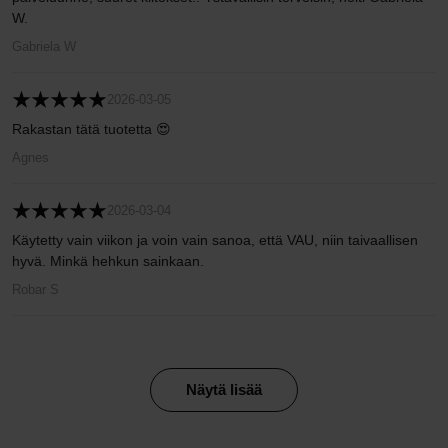
W.
Gabriela W
2026-03-05
Rakastan tätä tuotetta 😍
Agnes
2026-03-04
Käytetty vain viikon ja voin vain sanoa, että VAU, niin taivaallisen
hyvä. Minkä hehkun sainkaan.
Robar S
Näytä lisää