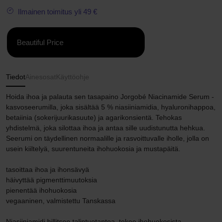
Ilmainen toimitus yli 49 €
Beautiful Price
Tiedot
Ainesosat
Käyttöohje
Hoida ihoa ja palauta sen tasapaino Jorgobé Niacinamide Serum -
kasvoseerumilla, joka sisältää 5 % niasiiniamidia, hyaluronihappoa,
betaiinia (sokerijuurikasuute) ja agarikonsientä. Tehokas
yhdistelmä, joka silottaa ihoa ja antaa sille uudistunutta hehkua.
Seerumi on täydellinen normaalille ja rasvoittuvalle iholle, jolla on
usein kiiltelyä, suurentuneita ihohuokosia ja mustapäitä.
tasoittaa ihoa ja ihonsävyä
häivyttää pigmenttimuutoksia
pienentää ihohuokosia
vegaaninen, valmistettu Tanskassa
Niasiiniamidi hillitsee talintuotantoa, tekee ihohuokosista