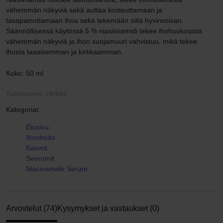
vähemmän näkyviä sekä auttaa kosteuttamaan ja
tasapainottamaan ihoa sekä tekemään siitä hyvinvoivan.
Säännöllisessä käytössä 5 % niasiiniamidi tekee ihohuokosista
vähemmän näkyviä ja ihon suojamuuri vahvistuu, mikä tekee
ihosta tasaisemman ja kirkkaamman.
Koko: 50 ml
Tuotenumero: 190693
Kategoriat:
Etusivu
Ihonhoito
Kasvot
Seerumit
Niacinamide Serum
Arvostelut (74)
Kysymykset ja vastaukset (0)