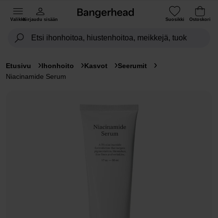
Valikko
Kirjaudu sisään
Suosikki
Ostoskori
Etusivu
Ihonhoito
Kasvot
Seerumit
Niacinamide Serum