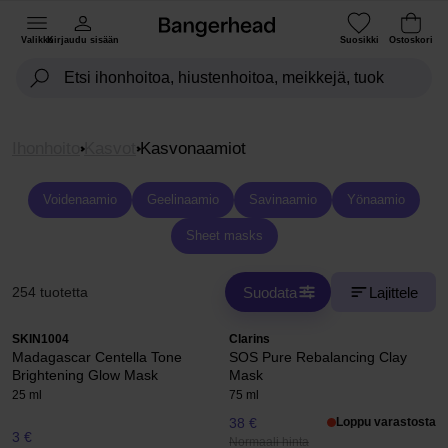
Valikko
Kirjaudu sisään
Suosikki
Ostoskori
Ihonhoito
Kasvot
Kasvonaamiot
Voidenaamio
Geelinaamio
Savinaamio
Yönaamio
Sheet masks
Suodata
Lajittele
254 tuotetta
SKIN1004
Clarins
Madagascar Centella Tone
SOS Pure Rebalancing Clay
Brightening Glow Mask
Mask
25 ml
75 ml
38 €
Loppu varastosta
3 €
Normaali hinta