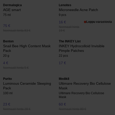
Dermalogica
Lenoites
AGE smart
Microneedle Acne Patch
75 ml
9 pcs
16 €
Loppu varastosta
75 €
Normaali hinta
Normaali hinta 83 €
19 €
Benton
The INKEY List
Snail Bee High Content Mask
INKEY Hydrocolloid Invisible
Pack
Pimple Patches
20 g
22 pcs
4 €
17 €
Normaali hinta 5 €
Purito
Medik8
Luminous Ceramide Sleeping
Ultimare Recovery Bio Cellulose
Pack
Mask
100 ml
Ultimare Recovery Bio Cellulose
Mask
23 €
60 €
Normaali hinta 28 €
Normaali hinta 80 €