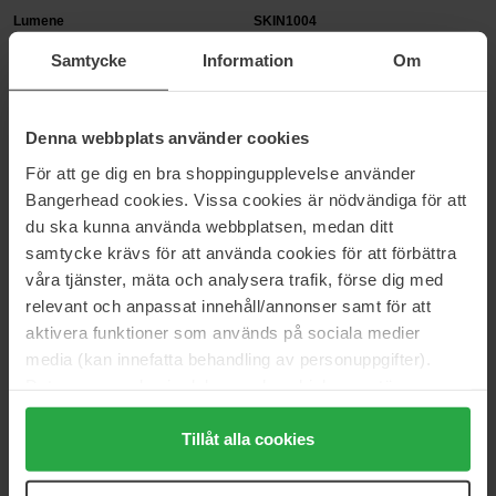
Lumene
SKIN1004
Nordic Hydra
Madagascar Centella
Samtycke
Information
Om
Poremizing Clarifying Mask
100 ml
1 pcs
23 €
3 €
Normaali hinta 25 €
Denna webbplats använder cookies
För att ge dig en bra shoppingupplevelse använder
Exuviance
Clarins
Bangerhead cookies. Vissa cookies är nödvändiga för att
Pick-Me-Up Plumping Mask
Cryo-Flash Cream-Mask
du ska kunna använda webbplatsen, medan ditt
20 g
75 ml
samtycke krävs för att använda cookies för att förbättra
15 €
67 €
Normaali hinta 17 €
Normaali hinta 74 €
våra tjänster, mäta och analysera trafik, förse dig med
relevant och anpassat innehåll/annonser samt för att
Biodance
Clinique
aktivera funktioner som används på sociala medier
Hydro Cera-Nol Real Deep
Moisture Surge Overnight Mask
media (kan innefatta behandling av personuppgifter).
Mask
100 ml
Data som samlas in delas med cookieleverantören.
34 g
Genom att trycka på "Tillåt alla cookies" accepterar du
7 €
39 €
alla cookies, medan du under "Detaljer" kan anpassa
Tillåt alla cookies
Normaali hinta 43 €
användningen av cookies. Du kan när som helst återkalla
Anua
Babor
ditt samtycke. För mer information se vår Cookie Policy