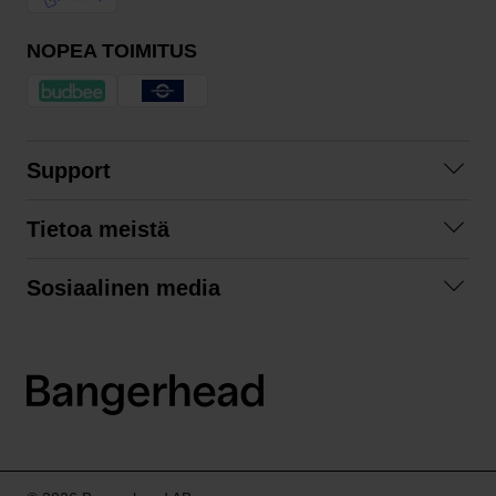
NOPEA TOIMITUS
Support
Ota yhteyttä
Tietoa meistä
Usein kysyttyä
Yhteistyöt
Tilausehdot
Sosiaalinen media
Kestävä kehitys
Palautukset
Facebook
Tietosuojaseloste
Instagram
LinkedIn