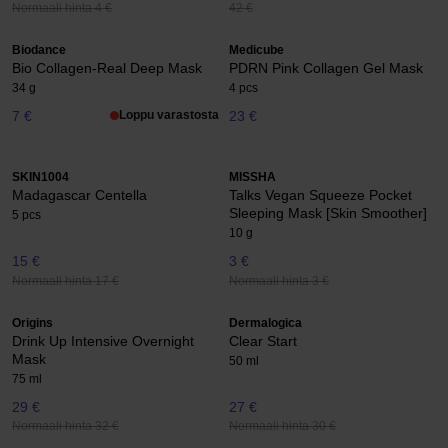
Normaali hinta 4 €
42 €
Biodance
Medicube
Bio Collagen-Real Deep Mask
PDRN Pink Collagen Gel Mask
34 g
4 pcs
7 €
Loppu varastosta
23 €
SKIN1004
MISSHA
Madagascar Centella
Talks Vegan Squeeze Pocket
Sleeping Mask [Skin Smoother]
5 pcs
10 g
15 €
3 €
Normaali hinta 17 €
Normaali hinta 3 €
Origins
Dermalogica
Drink Up Intensive Overnight
Clear Start
Mask
50 ml
75 ml
29 €
27 €
Normaali hinta 32 €
Normaali hinta 30 €