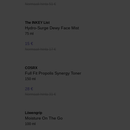
Normaali hinta 51 €
The INKEY List
Hydro-Surge Dewy Face Mist
75 ml
15 €
Normaali hinta 17 €
COSRX
Full Fit Propolis Synergy Toner
150 ml
28 €
Normaali hinta 31 €
Löwengrip
Moisture On The Go
100 ml