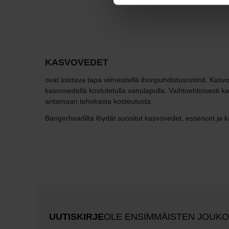
KASVOVEDET
ovat loistava tapa viimeistellä ihonpuhdistusrutiinit. Kas
kasvovedellä kostutetulla vanulapulla. Vaihtoehtoisesti ka
antamaan tehokasta kosteutusta.
Bangerheadilta löydät suositut kasvovedet, essencet ja k
UUTISKIRJE
OLE ENSIMMÄISTEN JOUK