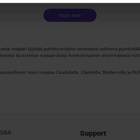
Näytä lisää
vovettä voidaan käyttää puhdistusrutiinin viimeisenä vaiheena pyyhkimäll
svovesi tai essence voidaan lisätä ihonhoitorutiiniin ensimmäisenä koste
asvosuihkeet muun muassa Caudalíelta, Clarinsilta, Biothermilta ja NUX
OSSA
Support