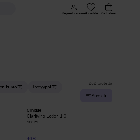
Kirjaudu sisään
Suosikki
Ostoskori
262 tuotetta
hon kunto
Ihotyyppi
Suosittu
Clinique
Clarifying Lotion 1.0
400 ml
46 €