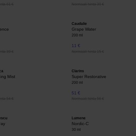
nta 61 €
Normaali hinta 30 €
Caudalie
ence
Grape Water
200 ml
11 €
nta 39 €
Normaali hinta 15 €
ca
Clarins
ing Mist
Super Restorative
200 ml
51 €
nta 54 €
Normaali hinta 56 €
escu
Lumene
ray
Nordic-C
30 ml