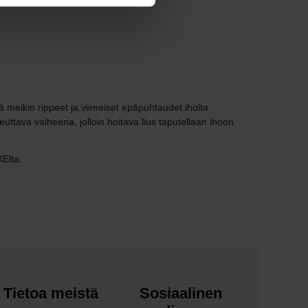
ä meikin rippeet ja viimeiset epäpuhtaudet iholta
uttava vaiheena, jolloin hoitava lius taputellaan ihoon
Elta.
Tietoa meistä
Sosiaalinen