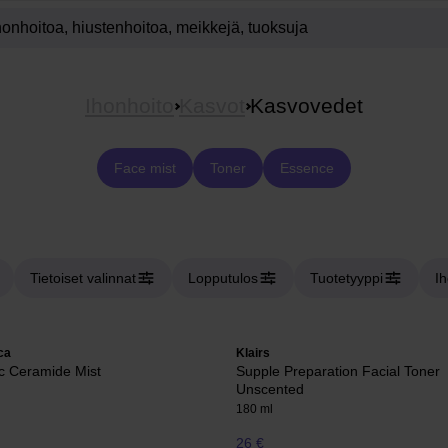
Ihonhoito
Kasvot
Kasvovedet
Face mist
Toner
Essence
Tietoiset valinnat
Lopputulos
Tuotetyyppi
I
ca
Klairs
c Ceramide Mist
Supple Preparation Facial Toner
Unscented
180 ml
26 €