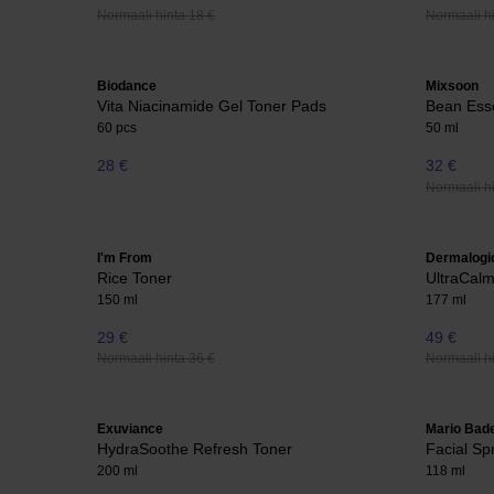
Normaali hinta 18 €
Normaali hi
Biodance
Mixsoon
Vita Niacinamide Gel Toner Pads
Bean Ess
60 pcs
50 ml
28 €
32 €
Normaali hi
I'm From
Dermalogi
Rice Toner
UltraCalm
150 ml
177 ml
29 €
49 €
Normaali hinta 36 €
Normaali hi
Exuviance
Mario Bad
HydraSoothe Refresh Toner
Facial Sp
200 ml
118 ml