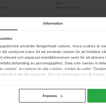
29 €
nta 11 €
Normaali hinta 35 €
Information
wonder
Dr. Ceuracle
mboo Mist
Vegan Kombucha Tea Essence
150 ml
cookies
31 €
nta 40 €
Normaali hinta 47 €
ngupplevelse använder Bangerhead cookies. Vissa cookies är nöd
itt samtycke krävs för att använda cookies för att förbättra vår
med relevant och anpassat innehåll/annonser samt för att aktiver
e
The INKEY List
nefatta behandling av personuppgifter). Data som samlas in del
ier
Glycolic Acid Toner
alla cookies" accepterar du alla cookies, medan du under "Detal
100 ml
elst återkalla ditt samtycke. För mer information se vår Cookie
Loppu varastosta
19 €
nta 33 €
Anpassa
Sivu 1/11
Seuraava