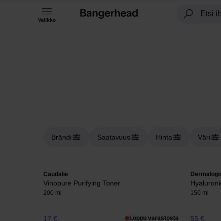
Valikko
Brändi
Saatavuus
Hinta
Väri
Caudalie
Dermalogi
Vinopure Purifying Toner
Hyaluroni
200 ml
150 ml
17 €
Loppu varastosta
55 €