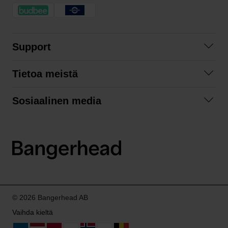
Support
Ota yhteyttä
Tietoa meistä
Usein kysyttyä
Yhteistyöt
Tilausehdot
Sosiaalinen media
Kestävä kehitys
Palautukset
Facebook
Tietosuojaseloste
Instagram
LinkedIn
© 2026 Bangerhead AB
Vaihda kieltä