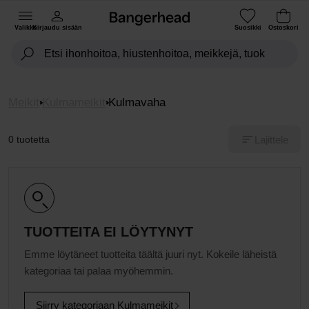
Valikko
Kirjaudu sisään
Suosikki
Ostoskori
Meikit
Kulmameikit
Kulmavaha
Lajittele
0 tuotetta
TUOTTEITA EI LÖYTYNYT
Emme löytäneet tuotteita täältä juuri nyt. Kokeile läheistä
kategoriaa tai palaa myöhemmin.
Siirry kategoriaan Kulmameikit