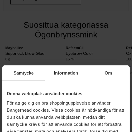
Suosittua kategoriassa
Ögonbrynssmink
Maybelline
RefectoCil
Ref
Superlock Brow Glue
Eyebrow Color
Ox
8 g
15 ml
100
14 €
12 €
12
Samtycke
Information
Om
Normaali hinta 16 €
Normaali hinta 13 €
Nor
KULMAVAHA
Denna webbplats använder cookies
För att ge dig en bra shoppingupplevelse använder
Kulmakarvavaha pitää itsepäisimmätkin kulmat kuosissa. Käytä
ensin esimerkiksi kulmakynää harvojen kohiten täyttämiseen ja
Bangerhead cookies. Vissa cookies är nödvändiga för att
viimeistele kulmat vahan avulla. Voit valita joko värittömän
du ska kunna använda webbplatsen, medan ditt
kulmakarvavahan luonnolliseen lopputulokseen tai värillisen vahan,
samtycke krävs för att använda cookies för att förbättra
jos haluat lisää näyttävyyttä kulmillesi. Bangerheadilta löydät
våra tjänster, mäta och analysera trafik, förse dig med