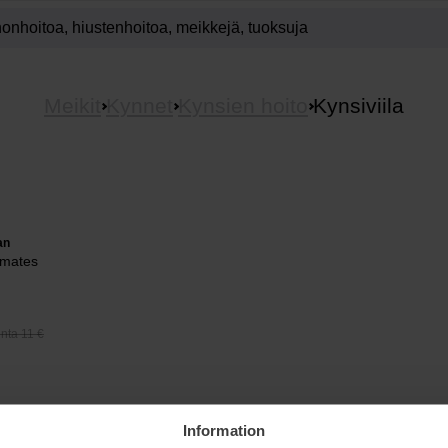
Meikit
Kynnet
Kynsien hoito
Kynsiviila
an
emates
nta 11 €
e viilattu huolellisesti! Sano siis hyvästit röpelöisille ja katkeileville 
Information