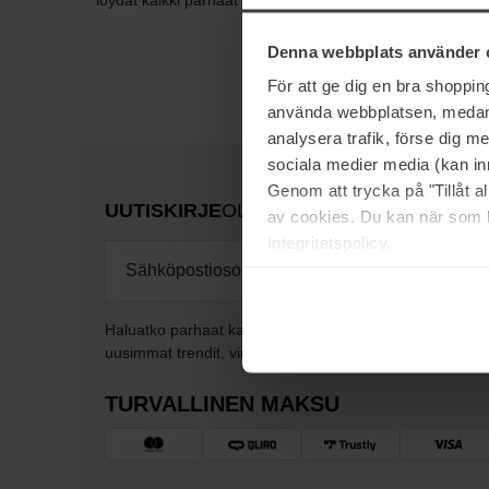
löydät kaikki parhaat välineet!
Denna webbplats använder 
För att ge dig en bra shoppi
använda webbplatsen, medan d
analysera trafik, förse dig 
sociala medier media (kan in
Genom att trycka på "Tillåt 
UUTISKIRJE
OLE ENSIMMÄISTEN JOUK
av cookies. Du kan när som h
Integritetspolicy.
Haluatko parhaat kauneusuutiset suoraan sähköpostiisi
uusimmat trendit, vinkit ja eksklusiiviset tarjoukset!
TURVALLINEN MAKSU