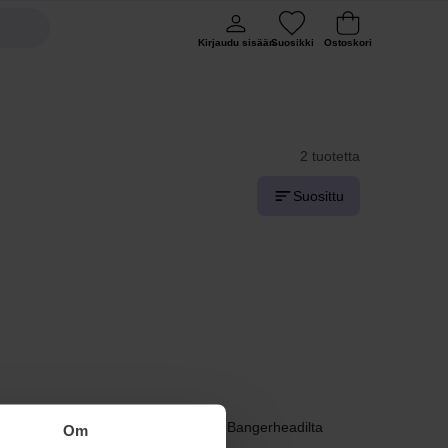
Kirjaudu sisään
Suosikki
Ostoskori
2 tuotetta
Suosittu
kynsille ja vilaa ne haluamaasi muotoon! Bangerheadilta
Om