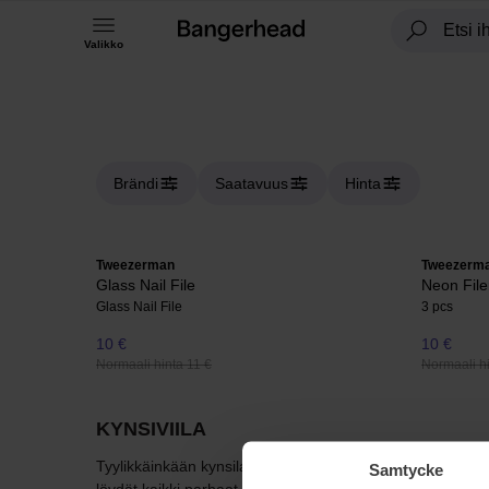
Valikko
Brändi
Saatavuus
Hinta
Tweezerman
Tweezerm
Glass Nail File
Neon Fil
Glass Nail File
3 pcs
10 €
10 €
Normaali hinta 11 €
Normaali hi
KYNSIVIILA
Tyylikkäinkään kynsilakka ei näytä hyvältä, jos kynsiä ei ol
Samtycke