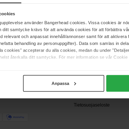
cookies
ngupplevelse använder Bangerhead cookies. Vissa cookies är nöd
itt samtycke krävs för att använda cookies för att förbättra vår
med relevant och anpassat innehåll/annonser samt för att aktiver
nefatta behandling av personuppgifter). Data som samlas in del
alla cookies" accepterar du alla cookies, medan du under "Detal
OSSA
Support
elst återkalla ditt samtycke. För mer information se vår Cookie
Ota yhteyttä
Usein kysyttyä
Anpassa
? Saat
Tilausehdot
Palautukset
Tietosuojaseloste