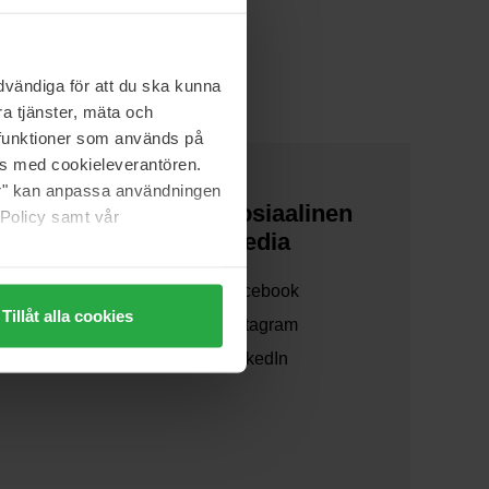
vändiga för att du ska kunna
a tjänster, mäta och
a funktioner som används på
as med cookieleverantören.
jer" kan anpassa användningen
Tietoa meistä
Sosiaalinen
 Policy samt vår
media
Yhteistyöt
Facebook
Kestävä kehitys
Tillåt alla cookies
Instagram
LinkedIn