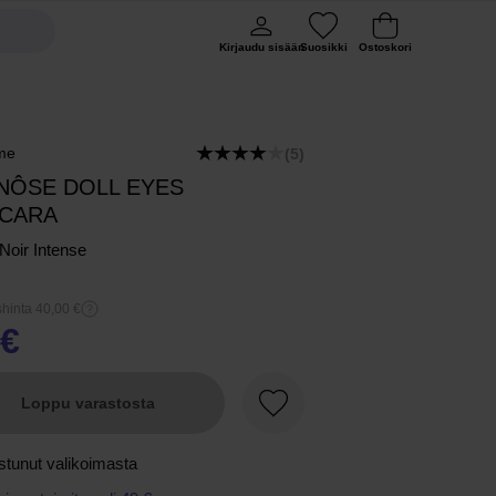
Kirjaudu sisään
Suosikki
Ostoskori
me
(5)
NÔSE DOLL EYES
CARA
Noir Intense
hinta 40,00 €
 €
Loppu varastosta
Suosikki
stunut valikoimasta