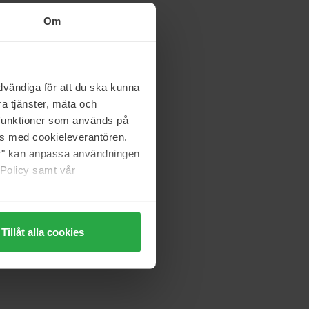
Om
vändiga för att du ska kunna
a tjänster, mäta och
a funktioner som används på
as med cookieleverantören.
jer" kan anpassa användningen
 Policy samt vår
Tillåt alla cookies