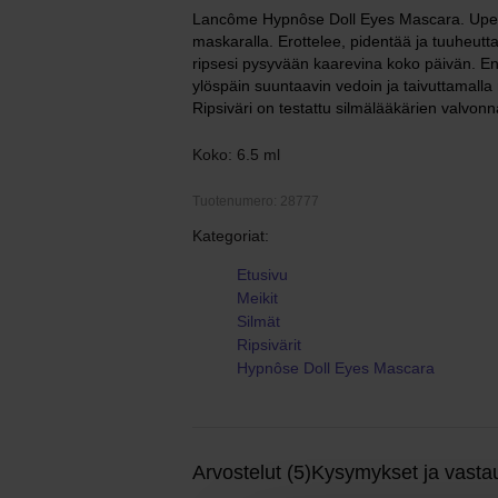
Lancôme Hypnôse Doll Eyes Mascara. Upeaa 
maskaralla. Erottelee, pidentää ja tuuheuttaa
ripsesi pysyvään kaarevina koko päivän. Enn
ylöspäin suuntaavin vedoin ja taivuttamalla r
Ripsiväri on testattu silmälääkärien valvonnass
Koko: 6.5 ml
Tuotenumero: 28777
Kategoriat:
Etusivu
Meikit
Silmät
Ripsivärit
Hypnôse Doll Eyes Mascara
Arvostelut (5)
Kysymykset ja vastau