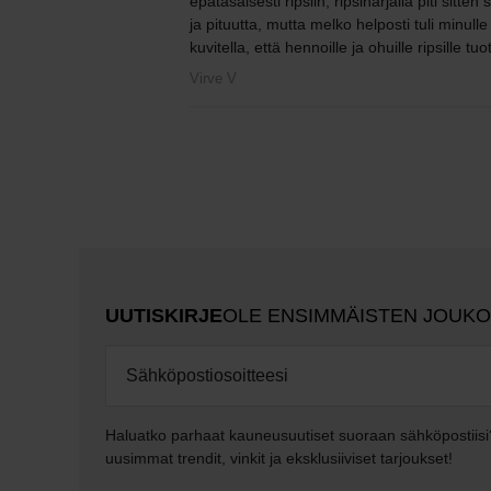
epätasaisesti ripsiin, ripsiharjalla piti sitten
ja pituutta, mutta melko helposti tuli minull
kuvitella, että hennoille ja ohuille ripsille t
Virve V
UUTISKIRJE
OLE ENSIMMÄISTEN JOUK
Haluatko parhaat kauneusuutiset suoraan sähköpostiisi
uusimmat trendit, vinkit ja eksklusiiviset tarjoukset!