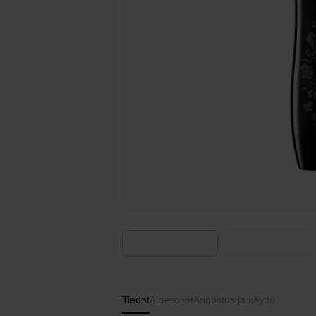
Tiedot
Ainesosat
Annostus ja käyttö