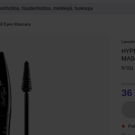
ll Eyes Mascara
Lancô
HYP
MAS
N°011 
Suositus
36
Poi