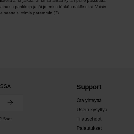
 silotella aina jälkeä. Sinänsä antaa kyllä ripsille paksuutta
e ainakin paakkuja ja jäi jotenkin tönkön näköiseksi. Voisin
uote saattaisi toimia paremmin (?).
OSSA
Support
Ota yhteyttä
Usein kysyttyä
? Saat
Tilausehdot
Palautukset