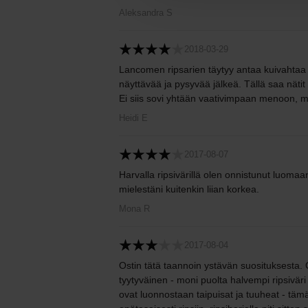
Aleksandra S
2018-03-29
Lancomen ripsarien täytyy antaa kuivahtaa a
näyttävää ja pysyvää jälkeä. Tällä saa nätit
Ei siis sovi yhtään vaativimpaan menoon, mutt
Heidi E
2017-08-07
Harvalla ripsivärillä olen onnistunut luomaan
mielestäni kuitenkin liian korkea.
Mona R
2017-08-04
Ostin tätä taannoin ystävän suosituksesta. 
tyytyväinen - moni puolta halvempi ripsiväri
ovat luonnostaan taipuisat ja tuuheat - tämä t