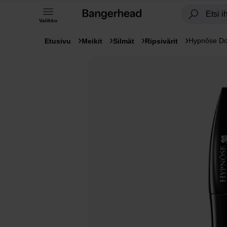
Valikko
Hypnôse Do
Etusivu
Meikit
Silmät
Ripsivärit