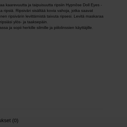
kaarevuutta ja taipuisuutta ripsiin Hypnôse Doll Eyes -
 ripsiä. Ripsiväri sisältää kovia vahoja, jotka saavat
en ripsivärin levittämistä taivuta ripsesi. Levitä maskaraa
ipsiäsi ylös- ja taaksepäin.
a ja sopii herkille silmille ja piilolinssien käyttäjille.
kset (0)