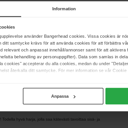
Information
5
20%
4
60%
cookies
3
20%
ngupplevelse använder Bangerhead cookies. Vissa cookies är nöd
itt samtycke krävs för att använda cookies för att förbättra vår
2
0%
med relevant och anpassat innehåll/annonser samt för att aktiver
1
0%
nefatta behandling av personuppgifter). Data som samlas in del
alla cookies" accepterar du alla cookies, medan du under "Detal
elst återkalla ditt samtycke. För mer information se vår Cookie
uoden. Pysyy ja pitää taivutetut ripset taivutettuina.
ukan väriä, mutta kerran kun pyyhkäisee luomet puhtaaksi,
Anpassa
 Todella hyvä harja, jolla saa kätevästi tavoittaa sisä- ja