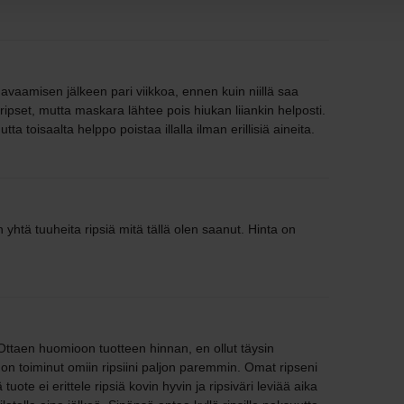
vaamisen jälkeen pari viikkoa, ennen kuin niillä saa
 ripset, mutta maskara lähtee pois hiukan liiankin helposti.
a toisaalta helppo poistaa illalla ilman erillisiä aineita.
 yhtä tuuheita ripsiä mitä tällä olen saanut. Hinta on
Ottaen huomioon tuotteen hinnan, en ollut täysin
 on toiminut omiin ripsiini paljon paremmin. Omat ripseni
uote ei erittele ripsiä kovin hyvin ja ripsiväri leviää aika