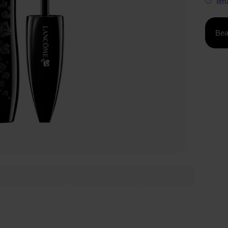
Ilm
Bea