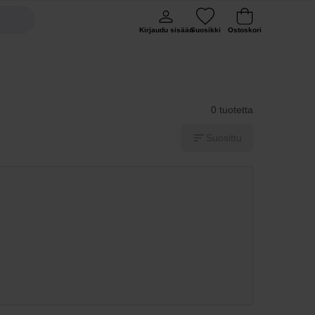
Kirjaudu sisään
Suosikki
Ostoskori
0 tuotetta
Suosittu