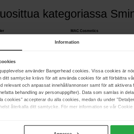
uosittua kategoriassa Smi
der
MAC Cosmetics
ear Stay-In-Place Makeup SPF10
Skinfinish Colourstruck Blush
Information
4,5 g
29 €
nta 58 €
Normaali hinta 32 €
cookies
ngupplevelse använder Bangerhead cookies. Vissa cookies är nöd
itt samtycke krävs för att använda cookies för att förbättra vår
med relevant och anpassat innehåll/annonser samt för att aktiver
ointuvia väriyhdistelmiä sekä yllättäviä, räväkämpiä silmämeikkejä! Mahd
nefatta behandling av personuppgifter). Data som samlas in del
tä!
alla cookies" accepterar du alla cookies, medan du under "Detal
elst återkalla ditt samtycke. För mer information se vår Cookie
Anpassa