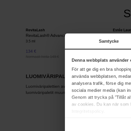
S
RevitaLash
Estée Lau
RevitaLash® Advanced
Double W
Samtycke
3.5 ml
30 ml
134 €
52 €
Normaali hinta 149 €
Normaali hi
Denna webbplats använder 
För att ge dig en bra shoppi
LUOMIVÄRIPALETIT
använda webbplatsen, medan d
analysera trafik, förse dig 
Luomiväripalettien avulla luot sekä täydellisesti yhteens
sociala medier media (kan in
luomiväripaletit muun muassa theBalmilta, NYXiltä ja Pixil
Genom att trycka på "Tillåt 
av cookies. Du kan när som h
Integritetspolicy.