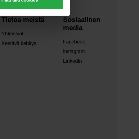
Tietoa meistä
Sosiaalinen
media
Yhteistyöt
Facebook
Kestävä kehitys
Instagram
LinkedIn