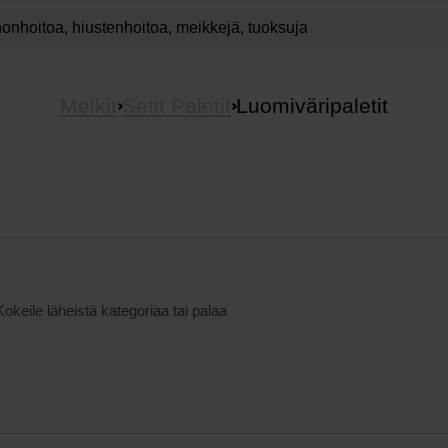
Meikit
Setit Paletit
Luomiväripaletit
Kokeile läheistä kategoriaa tai palaa