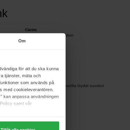
nk
Clarins
Double Serum Foundation
Om
30 ml
56 €
Normaali hinta 62 €
vändiga för att du ska kunna
a tjänster, mäta och
a funktioner som används på
ollisuudet ovat rajattomat! Bangerheadilta löydät suositut
as med cookieleverantören.
jer" kan anpassa användningen
 Policy samt vår
Tillåt alla cookies