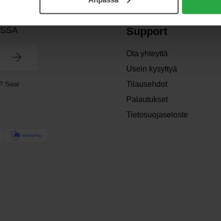
OSSA
Support
Ota yhteyttä
Usein kysyttyä
? Saat
Tilausehdot
Palautukset
Tietosuojaseloste