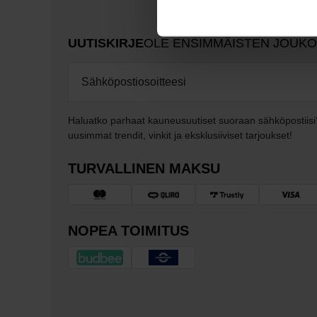
UUTISKIRJE
OLE ENSIMMÄISTEN JOUK
Haluatko parhaat kauneusuutiset suoraan sähköpostiisi
uusimmat trendit, vinkit ja eksklusiiviset tarjoukset!
TURVALLINEN MAKSU
NOPEA TOIMITUS