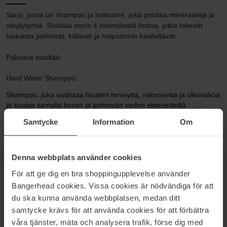
Sarja, jossa on shampoo ja hoitoaine, joka poistaa mineraaleja ja
värjäytymiä. Sisältää myös 4 intensiivistä hoitoa, jotka tekevät
hiuksista pehmeät, kiiltävät ja helpommin käsiteltävät.
Pakkaus sisältää:
Hard Water Shampoo:
Shampoo, joka uudistaa hiusten terveyttä, rakennetta ja ulkonäköä
ja suojaa samalla kovan ja pehmeän veden elementeiltä.
Suojaa vesiohenteisilta aineilta, jotka kuivattavat, vahingoittavat ja
Samtycke
Information
Om
värjäävät hiuksia.
Hard Water Conditioner:
Hoitoaine, joka antaa säteilevän kiillon, parantaa rakennetta ja
Denna webbplats använder cookies
antaa hiuksille luonnollisen kimmoisuuden/liikkeen.
För att ge dig en bra shoppingupplevelse använder
Pehmentää, vahvistaa ja helpottaa karkeiden ja kuivien hiusten
Bangerhead cookies. Vissa cookies är nödvändiga för att
selvitystä.
du ska kunna använda webbplatsen, medan ditt
Hard Water Sachet:
samtycke krävs för att använda cookies för att förbättra
Poistaa luonnollisesti kalkkijäämät ja epäpuhtaudet jättäen hiukset
våra tjänster, mäta och analysera trafik, förse dig med