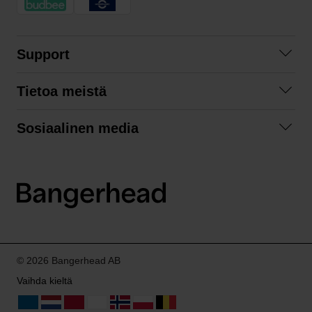
Support
Ota yhteyttä
Tietoa meistä
Usein kysyttyä
Yhteistyöt
Tilausehdot
Sosiaalinen media
Kestävä kehitys
Palautukset
Facebook
Tietosuojaseloste
Instagram
LinkedIn
© 2026 Bangerhead AB
Vaihda kieltä