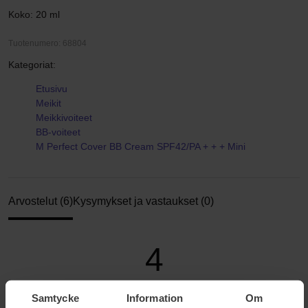
Koko: 20 ml
Tuotenumero: 68804
Kategoriat:
Etusivu
Meikit
Meikkivoiteet
BB-voiteet
M Perfect Cover BB Cream SPF42/PA + + + Mini
Arvostelut (6)
Kysymykset ja vastaukset (0)
4
Samtycke
Information
Om
Perustuu 6 arvosteluun