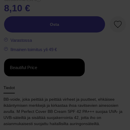
8,10 €
Osta
Suosik
Varastossa
Ilmainen toimitus yli 49 €
Beautiful Price
Tiedot
BB-voide, joka peittää ja peittää virheet ja puutteet, ehkäisee
ikääntymisen merkkejä ja kirkastaa ihoa ravitsevien ainesosien
avulla. M Perfect Cover BB Cream SPF 42 PA+++ suojaa UVA- ja
UVB-säteiltä ja sisältää suojakerrointa 42, jotta iho on
asianmukaisesti suojattu haitallisilta auringonsäteiltä.