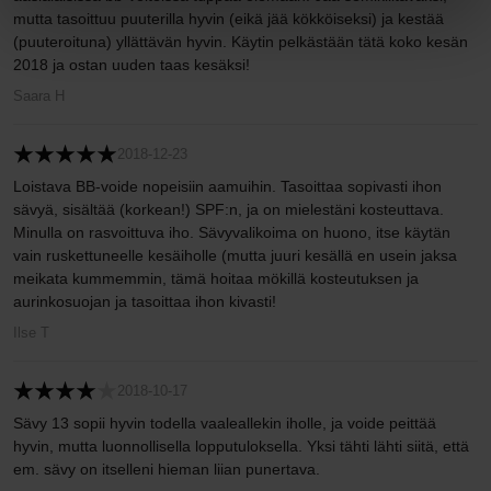
mutta tasoittuu puuterilla hyvin (eikä jää kökköiseksi) ja kestää
(puuteroituna) yllättävän hyvin. Käytin pelkästään tätä koko kesän
2018 ja ostan uuden taas kesäksi!
Saara H
2018-12-23
Loistava BB-voide nopeisiin aamuihin. Tasoittaa sopivasti ihon
sävyä, sisältää (korkean!) SPF:n, ja on mielestäni kosteuttava.
Minulla on rasvoittuva iho. Sävyvalikoima on huono, itse käytän
vain ruskettuneelle kesäiholle (mutta juuri kesällä en usein jaksa
meikata kummemmin, tämä hoitaa mökillä kosteutuksen ja
aurinkosuojan ja tasoittaa ihon kivasti!
Ilse T
2018-10-17
Sävy 13 sopii hyvin todella vaaleallekin iholle, ja voide peittää
hyvin, mutta luonnollisella lopputuloksella. Yksi tähti lähti siitä, että
em. sävy on itselleni hieman liian punertava.