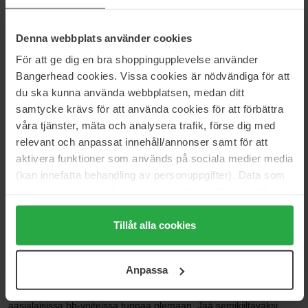
5
17%
Denna webbplats använder cookies
4
67%
För att ge dig en bra shoppingupplevelse använder
3
17%
Bangerhead cookies. Vissa cookies är nödvändiga för att
du ska kunna använda webbplatsen, medan ditt
2
0%
samtycke krävs för att använda cookies för att förbättra
1
0%
våra tjänster, mäta och analysera trafik, förse dig med
relevant och anpassat innehåll/annonser samt för att
2021-04-14
aktivera funktioner som används på sociala medier media
Hyvin peittävä, pieni määrä riittää ja korkea aurinkosuoja on
(kan innefatta behandling av personuppgifter). Data som
todellakin plussaa.
samlas in delas med cookieleverantören. Genom att
Jonna
trycka på "Tillåt alla cookies" accepterar du alla cookies,
medan du under "Detaljer" kan anpassa användningen av
Tillåt alla cookies
cookies. Du kan när som helst återkalla ditt samtycke.
2019-04-07
För mer information se vår Cookie Policy samt vår
Ei jätä meikatun näköistä ihoa, mukautuu aika hyvin ihon sävyyn
Anpassa
Integritetspolicy.
joskaan ei ole myöskään kovin peittävä. Vaalein sävy sopi jopa
minun albiinoiholleni, tosin sävy oli hieman 'harmahtava' kuten
aasialaisissa bb-voiteissa tuppaa olemaan. Jää semikiiltäväksi,