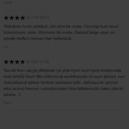
Jenni
2018-02-07
Yllättävän hyvin peittävä, silti ohut bb-voide. Parempi kuin muut
kokeilemani, esim. Rimmelin bb-voide. Natural beige vaan on
omalle iholleni hieman liian kellertävä.
ziri
2017-11-25
Tasoitti ihon sävyä yllättävän (ei yhtä hyvin kuin hyvä meikkivoide
voisi tehdä) hyvin BB-voiteeksi ja aurinkosuoja oli suuri plussa, kun
maksaläiskiä tahtoo herkisti naamaan tulla. Jätti kauniin pinnan
eikä saanut hieman rasvoittuvaakin ihoa kiiltelemään liiaksi päivän
aikana. :)
Sari L