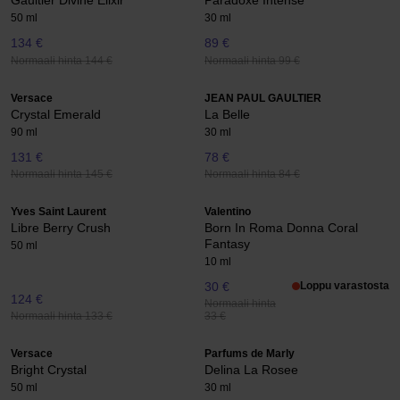
Gaultier Divine Elixir
Paradoxe Intense
50 ml
30 ml
134 €
89 €
Normaali hinta 144 €
Normaali hinta 99 €
Versace
JEAN PAUL GAULTIER
Crystal Emerald
La Belle
90 ml
30 ml
131 €
78 €
Normaali hinta 145 €
Normaali hinta 84 €
Yves Saint Laurent
Valentino
Libre Berry Crush
Born In Roma Donna Coral
Fantasy
50 ml
10 ml
30 €
Loppu varastosta
124 €
Normaali hinta
Normaali hinta 133 €
33 €
Versace
Parfums de Marly
Bright Crystal
Delina La Rosee
50 ml
30 ml