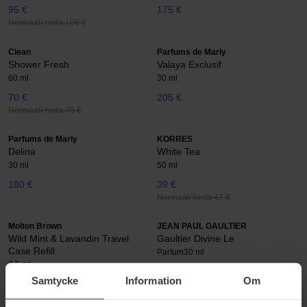
95 €
175 €
Normaali hinta 106 €
Clean
Parfums de Marly
Shower Fresh
Valaya Exclusif
60 ml
30 ml
70 €
205 €
Normaali hinta 78 €
Parfums de Marly
KORRES
Delina
White Tea
30 ml
50 ml
180 €
39 €
Normaali hinta 47 €
Molton Brown
JEAN PAUL GAULTIER
Wild Mint & Lavandin Travel
Gaultier Divine Le
Case Refill
Parfum
30 ml
7.5 ml
Samtycke
Information
Om
21 €
Loppu varastosta
98 €
Normaali hinta
Normaali hinta 100 €
23 €