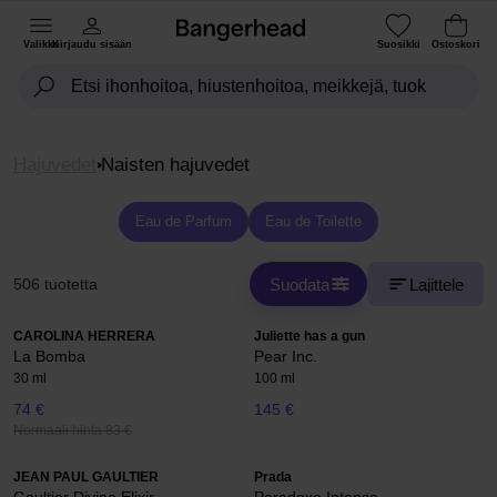
Valikko
Kirjaudu sisään
Suosikki
Ostoskori
Hajuvedet
Naisten hajuvedet
Eau de Parfum
Eau de Toilette
Suodata
Lajittele
506 tuotetta
CAROLINA HERRERA
Juliette has a gun
La Bomba
Pear Inc.
30 ml
100 ml
74 €
145 €
Normaali hinta 83 €
JEAN PAUL GAULTIER
Prada