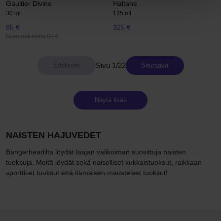
Gaultier Divine
Haltane
30 ml
125 ml
85 €
325 €
Normaali hinta 91 €
Sivu 1/22
Seuraava
Näytä lisää
NAISTEN HAJUVEDET
Bangerheadilta löydät laajan valikoiman suosittuja naisten
tuoksuja. Meitä löydät sekä naiselliset kukkaistuoksut, raikkaan
sporttiset tuoksut että itämaisen mausteiset tuoksut!