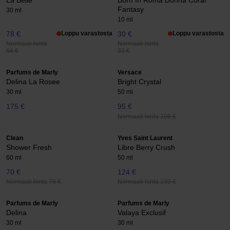
La Belle
Born In Roma Donna Coral
Fantasy
30 ml
10 ml
78 €
Loppu varastosta
30 €
Loppu varastosta
Normaali hinta
Normaali hinta
84 €
33 €
Parfums de Marly
Versace
Delina La Rosee
Bright Crystal
30 ml
50 ml
175 €
95 €
Normaali hinta 106 €
Clean
Yves Saint Laurent
Shower Fresh
Libre Berry Crush
60 ml
50 ml
70 €
124 €
Normaali hinta 78 €
Normaali hinta 133 €
Parfums de Marly
Parfums de Marly
Delina
Valaya Exclusif
30 ml
30 ml