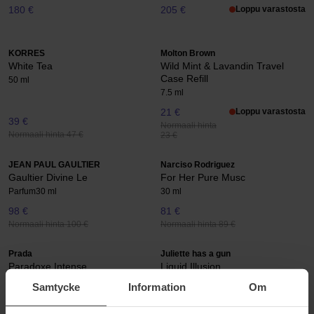
180 €
205 €
Loppu varastosta
KORRES
Molton Brown
White Tea
Wild Mint & Lavandin Travel
Case Refill
50 ml
7.5 ml
21 €
Loppu varastosta
39 €
Normaali hinta
Normaali hinta 47 €
23 €
JEAN PAUL GAULTIER
Narciso Rodriguez
Gaultier Divine Le
For Her Pure Musc
Parfum
30 ml
30 ml
98 €
81 €
Normaali hinta 100 €
Normaali hinta 89 €
Prada
Juliette has a gun
Paradoxe Intense
Liquid Illusion
30 ml
75 ml
Samtycke
Information
Om
89 €
250 €
Normaali hinta 99 €