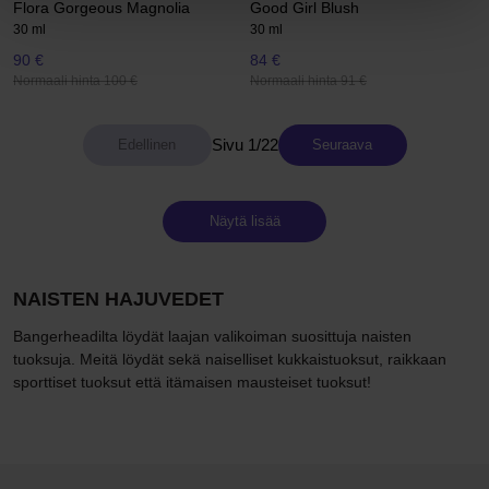
Flora Gorgeous Magnolia
Good Girl Blush
30 ml
30 ml
90 €
84 €
Normaali hinta 100 €
Normaali hinta 91 €
Sivu 1/22
Seuraava
Näytä lisää
NAISTEN HAJUVEDET
Bangerheadilta löydät laajan valikoiman suosittuja naisten
tuoksuja. Meitä löydät sekä naiselliset kukkaistuoksut, raikkaan
sporttiset tuoksut että itämaisen mausteiset tuoksut!