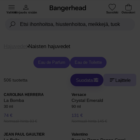
Valikko
Kirjaudu sisään
Suosikki
Ostoskori
Hajuvedet
Naisten hajuvedet
Eau de Parfum
Eau de Toilette
Suodata
Lajittele
506 tuotetta
CAROLINA HERRERA
Versace
La Bomba
Crystal Emerald
30 ml
90 ml
74 €
131 €
Normaali hinta 83 €
Normaali hinta 145 €
JEAN PAUL GAULTIER
Valentino