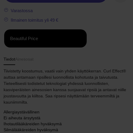
Varastossa
Ilmainen toimitus yli 49 €
Beautiful Price
Tiedot
Ainesosat
Tiivistetty koostumus, vaatii vain yhden käyttökerran. Curl Effect®
auttaa antamaan ripsillesi luonnollista kohotusta ja taivutusta.
Tieteellisesti todistetut teknologiat yhdessä luonnollisten,
kasviperäisten ainesosien kanssa suojaavat ripsiä ja antavat niille
joustavuutta ja kiiltoa. Saa ripsesi näyttämään terveemmiltä ja
kauniimmilta.
Allergiaystävällinen
Ei aiheuta ärsytystä
Ihotautilääkäreiden hyväksymä
Silmälääkäreiden hyväksymä