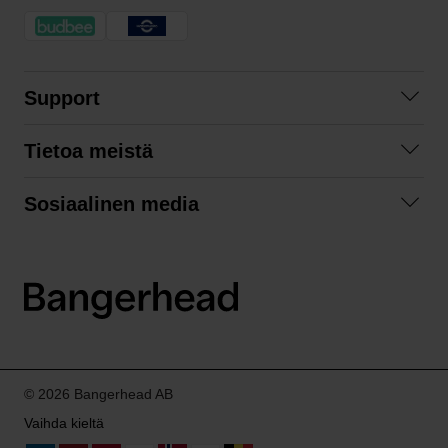
Support
Ota yhteyttä
Tietoa meistä
Usein kysyttyä
Yhteistyöt
Tilausehdot
Sosiaalinen media
Kestävä kehitys
Palautukset
Facebook
Tietosuojaseloste
Instagram
LinkedIn
© 2026 Bangerhead AB
Vaihda kieltä