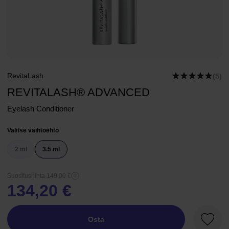
RevitaLash
(5)
REVITALASH® ADVANCED
Eyelash Conditioner
Valitse vaihtoehto
2 ml
3.5 ml
Suositushinta 149,00 €
134,20 €
Osta
Suosik