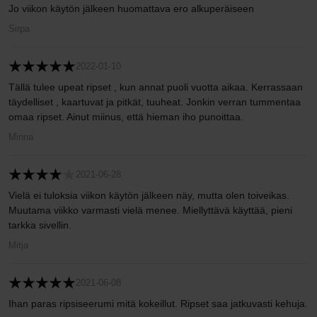
Jo viikon käytön jälkeen huomattava ero alkuperäiseen
Sirpa
2022-01-10
Tällä tulee upeat ripset , kun annat puoli vuotta aikaa. Kerrassaan
täydelliset , kaartuvat ja pitkät, tuuheat. Jonkin verran tummentaa
omaa ripset. Ainut miinus, että hieman iho punoittaa.
Minna
2021-06-28
Vielä ei tuloksia viikon käytön jälkeen näy, mutta olen toiveikas.
Muutama viikko varmasti vielä menee. Miellyttävä käyttää, pieni
tarkka sivellin.
Mitja
2021-06-08
Ihan paras ripsiseerumi mitä kokeillut. Ripset saa jatkuvasti kehuja.