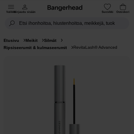
Valikko
Kirjaudu sisään
Suosikki
Ostoskori
Etusivu
Meikit
Silmät
RevitaLash® Advanced
Ripsiseerumit & kulmaseerumit