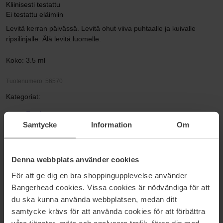
Kliinisesti testattu
Ei testattu eläimiin
Levitä kerran päivässä. Levitä ohut viiva puhtaalle ja kuivalle
ripsilinjalle. Älä levitä luomelle.
Koko: 3.5 ml
Tuotenumero: 56570
Kategoriat:
Etusivu
Samtycke
Information
Om
Meikit
Silmät
Ripsiseerumit & kulmaseerumit
RevitaLash® Advanced
Denna webbplats använder cookies
För att ge dig en bra shoppingupplevelse använder
Bangerhead cookies. Vissa cookies är nödvändiga för att
Arvostelut (5)
Kysymykset ja vastaukset (0)
du ska kunna använda webbplatsen, medan ditt
samtycke krävs för att använda cookies för att förbättra
våra tjänster, mäta och analysera trafik, förse dig med