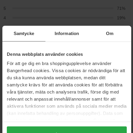
5
71%
4
19%
3
9%
Samtycke
Information
Om
2
1%
1
0%
Denna webbplats använder cookies
2026-06-23
För att ge dig en bra shoppingupplevelse använder
Mahtava tuuheuttava puuteri, joka todella lisää rakennetta
Bangerhead cookies. Vissa cookies är nödvändiga för att
päänahkaan 💆🏼‍♀️ Laitan sitä kuiviin hiuksiin, "hieroin" sitä ja
du ska kunna använda webbplatsen, medan ditt
yhtäkkiä litteät hiukseni saavat volyymia!
samtycke krävs för att använda cookies för att förbättra
Ida
våra tjänster, mäta och analysera trafik, förse dig med
relevant och anpassat innehåll/annonser samt för att
aktivera funktioner som används på sociala medier media
2026-03-05
(kan innefatta behandling av personuppgifter). Data som
Välttämätön minulle, jolla on litteät ja hennot hiukset. Antaa
samlas in delas med cookieleverantören. Genom att
rakennetta ja volyymia.
trycka på "Tillåt alla cookies" accepterar du alla cookies,
Hildur