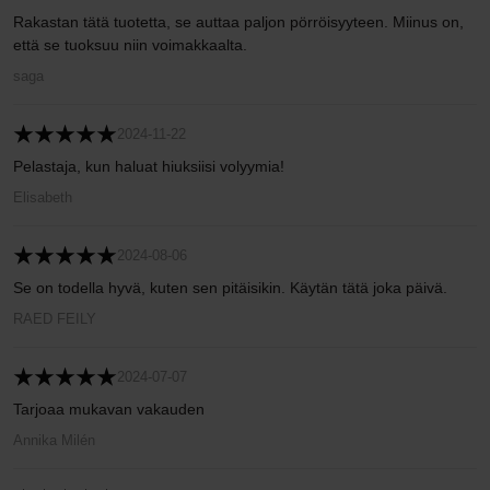
Rakastan tätä tuotetta, se auttaa paljon pörröisyyteen. Miinus on,
että se tuoksuu niin voimakkaalta.
saga
2024-11-22
Pelastaja, kun haluat hiuksiisi volyymia!
Elisabeth
2024-08-06
Se on todella hyvä, kuten sen pitäisikin. Käytän tätä joka päivä.
RAED FEILY
2024-07-07
Tarjoaa mukavan vakauden
Annika Milén