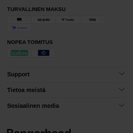
TURVALLINEN MAKSU
NOPEA TOIMITUS
Support
Ota yhteyttä
Tietoa meistä
Usein kysyttyä
Yhteistyöt
Tilausehdot
Sosiaalinen media
Kestävä kehitys
Palautukset
Facebook
Tietosuojaseloste
Instagram