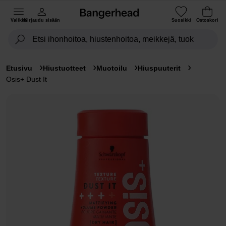
Valikko
Kirjaudu sisään
Suosikki
Ostoskori
Etusivu
Hiustuotteet
Muotoilu
Hiuspuuterit
Osis+ Dust It