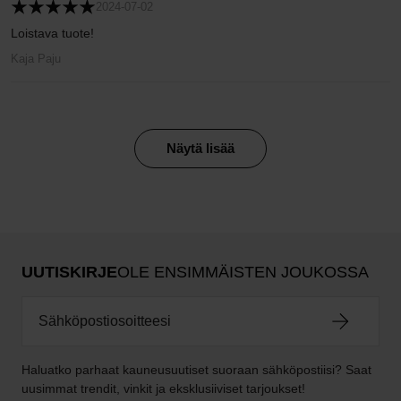
2024-07-02
Loistava tuote!
Kaja Paju
Näytä lisää
UUTISKIRJE
OLE ENSIMMÄISTEN JOUKOSSA
Haluatko parhaat kauneusuutiset suoraan sähköpostiisi? Saat
uusimmat trendit, vinkit ja eksklusiiviset tarjoukset!