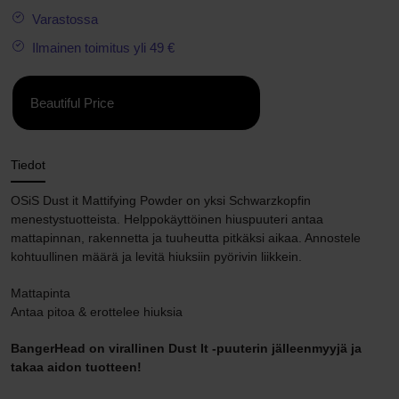
Varastossa
Ilmainen toimitus yli 49 €
Beautiful Price
Tiedot
OSiS Dust it Mattifying Powder on yksi Schwarzkopfin
menestystuotteista. Helppokäyttöinen hiuspuuteri antaa
mattapinnan, rakennetta ja tuuheutta pitkäksi aikaa. Annostele
kohtuullinen määrä ja levitä hiuksiin pyörivin liikkein.
Mattapinta
Antaa pitoa & erottelee hiuksia
BangerHead on virallinen Dust It -puuterin jälleenmyyjä ja
takaa aidon tuotteen!