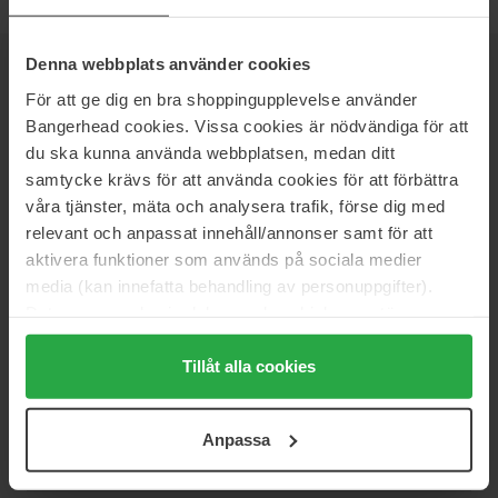
Denna webbplats använder cookies
UUTISKIRJE
OLE ENSIMMÄISTEN JOUKOSSA
För att ge dig en bra shoppingupplevelse använder
Bangerhead cookies. Vissa cookies är nödvändiga för att
du ska kunna använda webbplatsen, medan ditt
samtycke krävs för att använda cookies för att förbättra
Haluatko parhaat kauneusuutiset suoraan sähköpostiisi? Saat
våra tjänster, mäta och analysera trafik, förse dig med
uusimmat trendit, vinkit ja eksklusiiviset tarjoukset!
relevant och anpassat innehåll/annonser samt för att
aktivera funktioner som används på sociala medier
TURVALLINEN MAKSU
media (kan innefatta behandling av personuppgifter).
Data som samlas in delas med cookieleverantören.
Genom att trycka på "Tillåt alla cookies" accepterar du
alla cookies, medan du under "Detaljer" kan anpassa
Tillåt alla cookies
användningen av cookies. Du kan när som helst återkalla
NOPEA TOIMITUS
ditt samtycke. För mer information se vår Cookie Policy
Anpassa
samt vår Integritetspolicy.