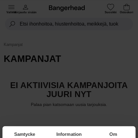
Valikko
Kirjaudu sisään
Suosikki
Ostoskori
Kampanjat
KAMPANJAT
EI AKTIIVISIA KAMPANJOITA
JUURI NYT
Palaa pian katsomaan uusia tarjouksia.
Samtycke
Information
Om