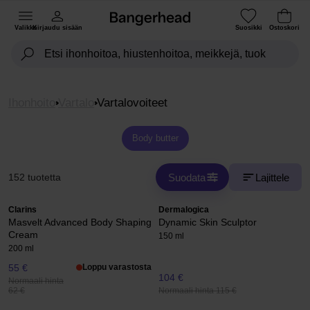
Valikko
Kirjaudu sisään
Suosikki
Ostoskori
Ihonhoito
Vartalo
Vartalovoiteet
Body butter
Suodata
Lajittele
152 tuotetta
Clarins
Dermalogica
Masvelt Advanced Body Shaping
Dynamic Skin Sculptor
Cream
150 ml
200 ml
55 €
Loppu varastosta
104 €
Normaali hinta
Normaali hinta 115 €
62 €