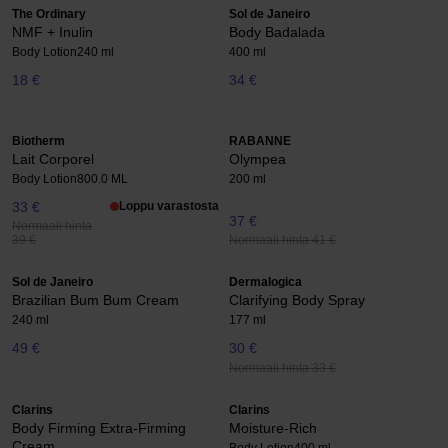
The Ordinary
Sol de Janeiro
NMF + Inulin
Body Badalada
Body Lotion
240 ml
400 ml
18 €
34 €
Biotherm
RABANNE
Lait Corporel
Olympea
Body Lotion
800.0 ML
200 ml
33 €
Loppu varastosta
37 €
Normaali hinta
Normaali hinta 41 €
39 €
Sol de Janeiro
Dermalogica
Brazilian Bum Bum Cream
Clarifying Body Spray
240 ml
177 ml
49 €
30 €
Normaali hinta 33 €
Clarins
Clarins
Body Firming Extra-Firming
Moisture-Rich
Cream
Body Lotion
400 ml