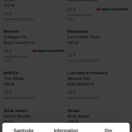
200 ml
50 €
Loppu varastosta
54 €
Normaali hinta
Normaali hinta 60 €
58 €
Biotherm
Embryolisse
Collagen Fit
Lait-Crème Fluid+
Body Cream
200 ml
400 ml
43 €
Loppu varastosta
29 €
Normaali hinta
Normaali hinta 34 €
48 €
MANTLE
L'Occitane en Provence
The Whipp
Almond Hair
200 ml
Body Mist
100 ml
30 €
38 €
Normaali hinta 36 €
Normaali hinta 43 €
Sol de Janeiro
Hickap
Delicia Drench
Body Butter
75 ml
200 ml
Samtycke
Information
Om
23 €
17 €
Loppu varastosta