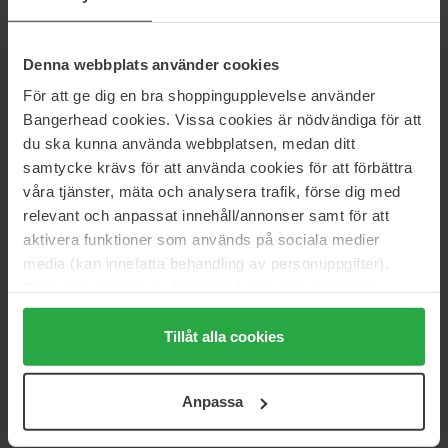
Maria Åkerberg
Elizabeth Arden
Denna webbplats använder cookies
Body Lotion Energy
Green Tea Coconut Breeze
250 ml
500 ml
För att ge dig en bra shoppingupplevelse använder
Bangerhead cookies. Vissa cookies är nödvändiga för att
38 €
Loppu varastosta
18 €
Normaali hinta
du ska kunna använda webbplatsen, medan ditt
Normaali hinta 22 €
42 €
samtycke krävs för att använda cookies för att förbättra
våra tjänster, mäta och analysera trafik, förse dig med
Sol de Janeiro
Sol de Janeiro
Body Badalada Cheirosa 48
Bom Dia Bright Cream
relevant och anpassat innehåll/annonser samt för att
Skin Refresh Water Lotion
240 ml
aktivera funktioner som används på sociala medier
400 ml
media (kan innefatta behandling av personuppgifter).
28 €
49 €
Data som samlas in delas med cookieleverantören.
Normaali hinta 32 €
Genom att trycka på "Tillåt alla cookies" accepterar du
alla cookies, medan du under "Detaljer" kan anpassa
Tillåt alla cookies
Maria Åkerberg
Round Lab
användningen av cookies. Du kan när som helst återkalla
Body Lotion White Chocolate
1025 Dokdo Lotion
250 ml
200 ml
ditt samtycke. För mer information se vår Cookie Policy
Anpassa
samt vår Integritetspolicy.
18 €
26 €
Normaali hinta 22 €
Normaali hinta 30 €