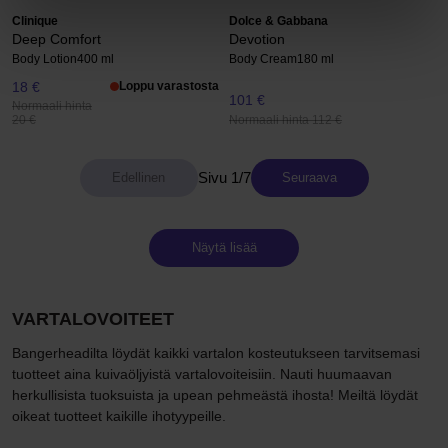
Clinique
Dolce & Gabbana
Deep Comfort
Devotion
Body Lotion
400 ml
Body Cream
180 ml
18 €
Loppu varastosta
101 €
Normaali hinta
Normaali hinta 112 €
20 €
Sivu 1/7
Seuraava
Näytä lisää
VARTALOVOITEET
Bangerheadilta löydät kaikki vartalon kosteutukseen tarvitsemasi
tuotteet aina kuivaöljyistä vartalovoiteisiin. Nauti huumaavan
herkullisista tuoksuista ja upean pehmeästä ihosta! Meiltä löydät
oikeat tuotteet kaikille ihotyypeille.