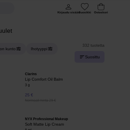
Kirjaudu sisään
Suosikki
Ostoskori
uulet
332 tuotetta
hon kunto
Ihotyyppi
Suosittu
Clarins
Lip Comfort Oil Balm
3 g
25 €
Normaali hinta 29 €
NYX Professional Makeup
Soft Matte Lip Cream