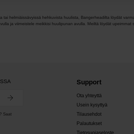
eista tai helmiäissävyissä hehkuvista huulista, Bangerheadilta löydät var
lla ja viimeistele meikkisi huulipunan avulla. Meiltä löydät upeimmat 
OSSA
Support
Ota yhteyttä
Usein kysyttyä
? Saat
Tilausehdot
Palautukset
Tietosuojaseloste