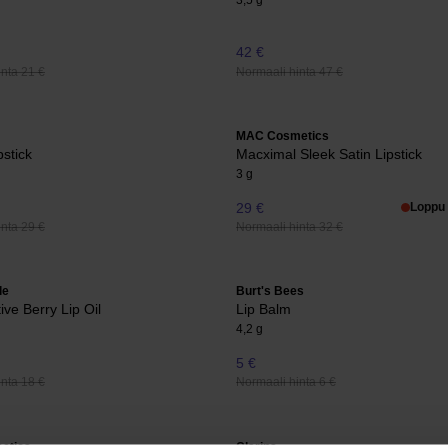
3,5 g
42 €
nta 21 €
Normaali hinta 47 €
MAC Cosmetics
pstick
Macximal Sleek Satin Lipstick
3 g
29 €
Loppu 
nta 29 €
Normaali hinta 32 €
le
Burt's Bees
ive Berry Lip Oil
Lip Balm
4,2 g
5 €
nta 18 €
Normaali hinta 6 €
etics
Clarins