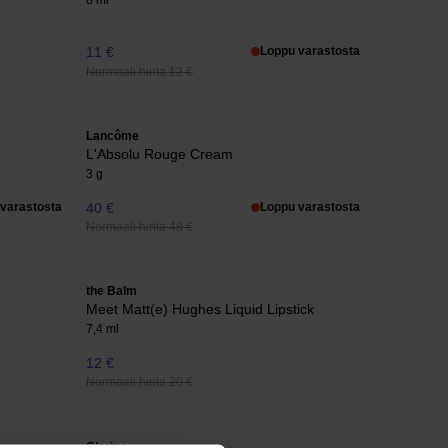
8 ml
11 €
Loppu varastosta
Normaali hinta 12 €
Lancôme
L'Absolu Rouge Cream
3 g
varastosta
40 €
Loppu varastosta
Normaali hinta 48 €
the Balm
Meet Matt(e) Hughes Liquid Lipstick
7,4 ml
12 €
Normaali hinta 20 €
Clarins