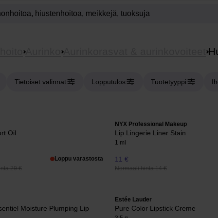
hoito
Aurinko
Aurinkorasvat & aurinkovoiteet
H
Tietoiset valinnat
Lopputulos
Tuotetyyppi
I
NYX Professional Makeup
rt Oil
Lip Lingerie Liner Stain
1 ml
Loppu varastosta
11 €
nta 29 €
Normaali hinta 14 €
Estée Lauder
entiel Moisture Plumping Lip
Pure Color Lipstick Creme