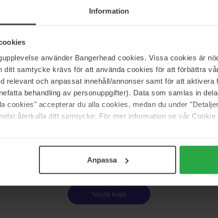
ss Hazy Matte Lipstick
Joli Rouge Velvet Lipstick
Information
3,5 g
30 €
cookies
nta 31 €
Normaali hinta 36 €
ngupplevelse använder Bangerhead cookies. Vissa cookies är nöd
itt samtycke krävs för att använda cookies för att förbättra vår
Lancôme
med relevant och anpassat innehåll/annonser samt för att aktiver
ip Filler
Juicy Tubes Original Ultra-Shiny 
nefatta behandling av personuppgifter). Data som samlas in del
15 ml
alla cookies" accepterar du alla cookies, medan du under "Detal
20 €
Loppu 
elst återkalla ditt samtycke. För mer information se vår Cookie
nta 43 €
Normaali hinta 23 €
Sivu 1/14
Seuraava
Anpassa
Näytä lisää