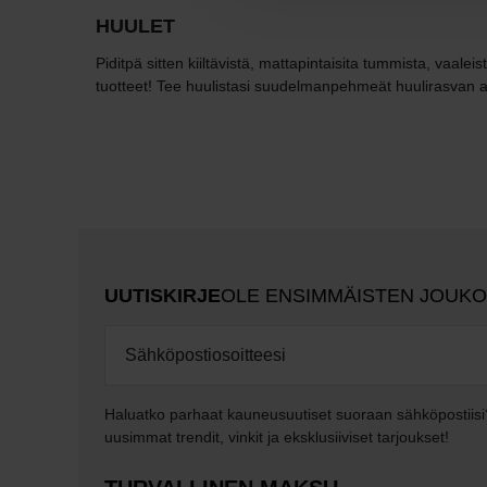
HUULET
Piditpä sitten kiiltävistä, mattapintaisita tummista, vaal
tuotteet! Tee huulistasi suudelmanpehmeät huulirasvan avu
UUTISKIRJE
OLE ENSIMMÄISTEN JOUK
Haluatko parhaat kauneusuutiset suoraan sähköpostiisi
uusimmat trendit, vinkit ja eksklusiiviset tarjoukset!