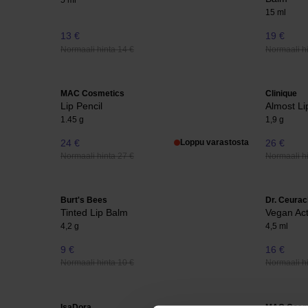
5 ml
15 ml
13 €
19 €
Normaali hinta 14 €
Normaali hi
MAC Cosmetics
Clinique
Lip Pencil
Almost Li
1.45 g
1,9 g
24 €
Loppu varastosta
26 €
Normaali hinta 27 €
Normaali hi
Burt's Bees
Dr. Ceurac
Tinted Lip Balm
Vegan Act
4,2 g
4,5 ml
9 €
16 €
Normaali hinta 10 €
Normaali hi
IsaDora
MAC Cosm