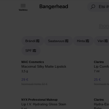
Valikko
Ihon
Brändi
Saatavuus
Hinta
Väri
SPF
MAC Cosmetics
Clarins
Macximal Silky Matte Lipstick
Lip Comfo
3,5 g
7 ml
29 €
25 €
Normaali hinta 32 €
Normaali hi
NYX Professional Makeup
Clarins
Lip I.V. Hydrating Gloss Stain
Hydra-Ess
Balm