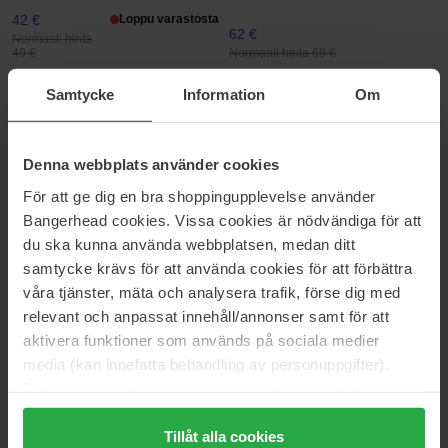
42 €
Loppu varastosta
62 €
Normaali hinta
Normaali hinta 69 €
49 €
Samtycke
Information
Om
Max Factor
Grande Cosmetics
False Lash Effect Mascara
GrandeLASH-MD
Supreme
4 ml
9 ml
Denna webbplats använder cookies
12 €
115 €
För att ge dig en bra shoppingupplevelse använder
Normaali hinta 13 €
Normaali hinta 141 €
Bangerhead cookies. Vissa cookies är nödvändiga för att
Estée Lauder
Shiseido
du ska kunna använda webbplatsen, medan ditt
Double Wear Stay-In-Place
Eyelash Curler Pad
samtycke krävs för att använda cookies för att förbättra
Concealer
2 pcs
våra tjänster, mäta och analysera trafik, förse dig med
12 ml
relevant och anpassat innehåll/annonser samt för att
36 €
16 €
aktivera funktioner som används på sociala medier
Normaali hinta 40 €
Normaali hinta 18 €
media (kan innefatta behandling av personuppgifter).
Clarins
Clarins
Data som samlas in delas med cookieleverantören.
Lip Comfort Oil
Skin Illusion Full Coverage
Genom att trycka på "Tillåt alla cookies" accepterar du
7 ml
30 ml
alla cookies, medan du under "Detaljer" kan anpassa
Tillåt alla cookies