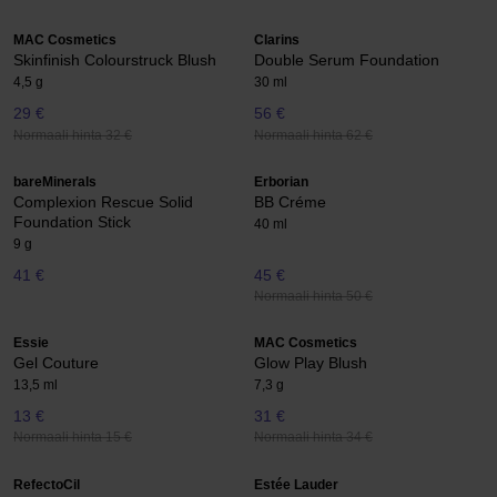
MAC Cosmetics
Clarins
Skinfinish Colourstruck Blush
Double Serum Foundation
4,5 g
30 ml
29 €
56 €
Normaali hinta 32 €
Normaali hinta 62 €
bareMinerals
Erborian
Complexion Rescue Solid
BB Créme
Foundation Stick
40 ml
9 g
41 €
45 €
Normaali hinta 50 €
Essie
MAC Cosmetics
Gel Couture
Glow Play Blush
13,5 ml
7,3 g
13 €
31 €
Normaali hinta 15 €
Normaali hinta 34 €
RefectoCil
Estée Lauder