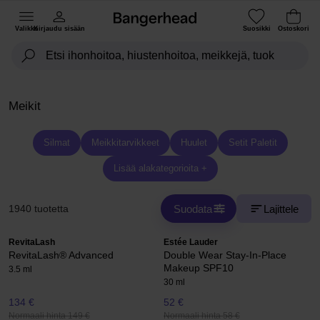
Valikko
Kirjaudu sisään
Suosikki
Ostoskori
Meikit
Silmat
Meikkitarvikkeet
Huulet
Setit Paletit
Lisää alakategorioita +
Suodata
Lajittele
1940 tuotetta
RevitaLash
Estée Lauder
RevitaLash® Advanced
Double Wear Stay-In-Place
Makeup SPF10
3.5 ml
30 ml
134 €
52 €
Normaali hinta 149 €
Normaali hinta 58 €