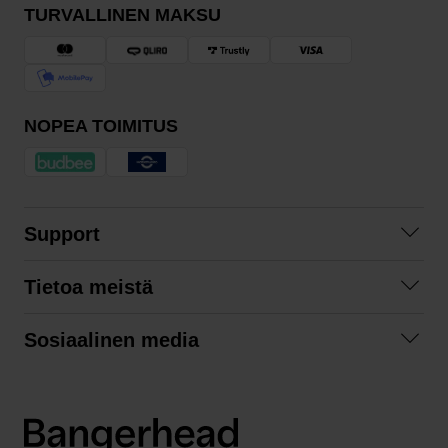
TURVALLINEN MAKSU
NOPEA TOIMITUS
Support
Ota yhteyttä
Tietoa meistä
Usein kysyttyä
Yhteistyöt
Tilausehdot
Sosiaalinen media
Kestävä kehitys
Palautukset
Facebook
Tietosuojaseloste
Instagram
LinkedIn