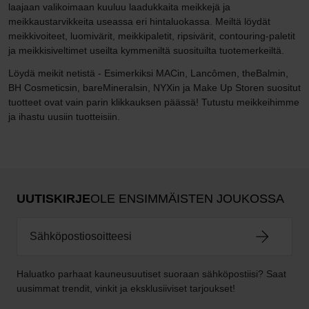
laajaan valikoimaan kuuluu laadukkaita meikkejä ja
meikkaustarvikkeita useassa eri hintaluokassa. Meiltä löydät
meikkivoiteet, luomivärit, meikkipaletit, ripsivärit, contouring-paletit
ja meikkisiveltimet useilta kymmeniltä suosituilta tuotemerkeiltä.
Löydä meikit netistä - Esimerkiksi MACin, Lancômen, theBalmin,
BH Cosmeticsin, bareMineralsin, NYXin ja Make Up Storen suositut
tuotteet ovat vain parin klikkauksen päässä! Tutustu meikkeihimme
ja ihastu uusiin tuotteisiin.
UUTISKIRJE
OLE ENSIMMÄISTEN JOUKOSSA
Haluatko parhaat kauneusuutiset suoraan sähköpostiisi? Saat
uusimmat trendit, vinkit ja eksklusiiviset tarjoukset!