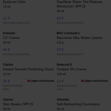
Eyebrow Color
DayWear Sheer Tint Release
Moisturizer SPF15
15 ml
50 ml
12 €
63 €
Normaali hinta 13 €
Normaali hinta 69 €
Erborian
MAC Cosmetics
CC Creme
Macximal Silky Matte Lipstick
40 ml
3,5 g
45 €
29 €
Normaali hinta 50 €
Normaali hinta 32 €
Clarins
RefectoCil
Instant Smooth Perfecting Touch
Oxidant 3% Creme
15 ml
100 ml
28 €
Loppu varastosta
12 €
Loppu varastosta
Normaali hinta
Normaali hinta
30 €
13 €
Clarins
Shiseido
Skin Illusion SPF15
Self-Refreshing Foundation
30 ml
30 ml